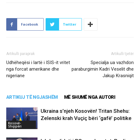
Facebook
Twitter
Artikulli paraprak
Artikulli tjetër
Udhëheqësi i lartë i ISIS-it vritet
Specialja ua vazhdon
nga forcat amerikane dhe
paraburgimin Kadri Veselit dhe
nigeriane
Jakup Krasniqit
ARTIKUJ TË NGJASHËM
MË SHUMË NGA AUTORI
Ukraina s’njeh Kosovën! Tritan Shehu:
Zelenski krah Vuçiç bëri ‘gafë’ politike
Kosovë-
Shqipëri