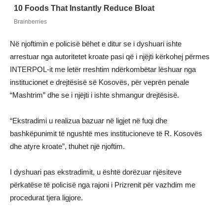
Në njoftimin e policisë bëhet e ditur se i dyshuari ishte
arrestuar nga autoritetet kroate pasi që i njëjti kërkohej përmes
INTERPOL-it me letër rreshtim ndërkombëtar lëshuar nga
institucionet e drejtësisë së Kosovës, për veprën penale
“Mashtrim” dhe se i njëjti i ishte shmangur drejtësisë.
“Ekstradimi u realizua bazuar në ligjet në fuqi dhe
bashkëpunimit të ngushtë mes institucioneve të R. Kosovës
dhe atyre kroate”, thuhet një njoftim.
I dyshuari pas ekstradimit, u është dorëzuar njësiteve
përkatëse të policisë nga rajoni i Prizrenit për vazhdim me
procedurat tjera ligjore.