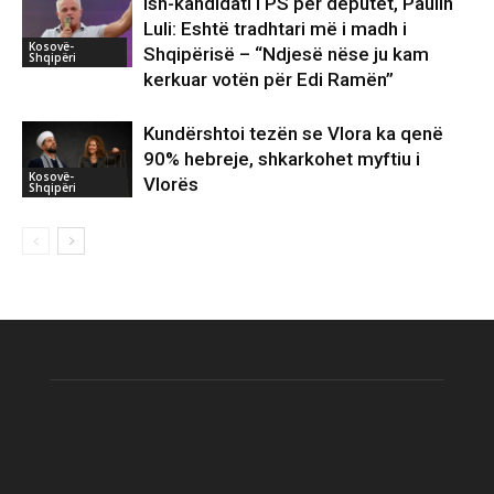
Ish-kandidati i PS per deputet, Paulin
Luli: Eshtë tradhtari më i madh i
Kosovë-
Shqipërisë – “Ndjesë nëse ju kam
Shqipëri
kerkuar votën për Edi Ramën”
Kundërshtoi tezën se Vlora ka qenë
90% hebreje, shkarkohet myftiu i
Kosovë-
Vlorës
Shqipëri