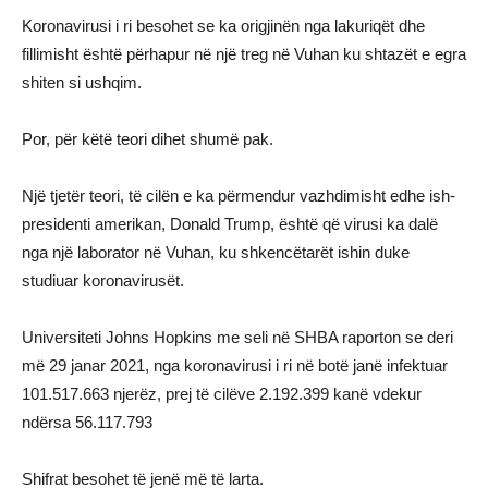
Koronavirusi i ri besohet se ka origjinën nga lakuriqët dhe
fillimisht është përhapur në një treg në Vuhan ku shtazët e egra
shiten si ushqim.
Por, për këtë teori dihet shumë pak.
Një tjetër teori, të cilën e ka përmendur vazhdimisht edhe ish-
presidenti amerikan, Donald Trump, është që virusi ka dalë
nga një laborator në Vuhan, ku shkencëtarët ishin duke
studiuar koronavirusët.
Universiteti Johns Hopkins me seli në SHBA raporton se deri
më 29 janar 2021, nga koronavirusi i ri në botë janë infektuar
101.517.663 njerëz, prej të cilëve 2.192.399 kanë vdekur
ndërsa 56.117.793
Shifrat besohet të jenë më të larta.