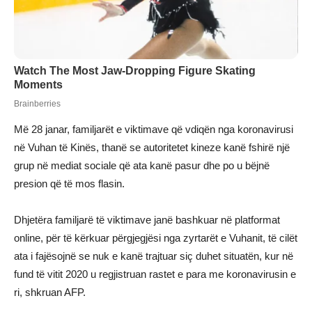
Më 28 janar, familjarët e viktimave që vdiqën nga koronavirusi
në Vuhan të Kinës, thanë se autoritetet kineze kanë fshirë një
grup në mediat sociale që ata kanë pasur dhe po u bëjnë
presion që të mos flasin.
Dhjetëra familjarë të viktimave janë bashkuar në platformat
online, për të kërkuar përgjegjësi nga zyrtarët e Vuhanit, të cilët
ata i fajësojnë se nuk e kanë trajtuar siç duhet situatën, kur në
fund të vitit 2020 u regjistruan rastet e para me koronavirusin e
ri, shkruan AFP.