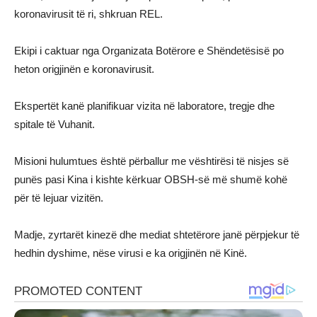
koronavirusit të ri, shkruan REL.
Ekipi i caktuar nga Organizata Botërore e Shëndetësisë po
heton origjinën e koronavirusit.
Ekspertët kanë planifikuar vizita në laboratore, tregje dhe
spitale të Vuhanit.
Misioni hulumtues është përballur me vështirësi të nisjes së
punës pasi Kina i kishte kërkuar OBSH-së më shumë kohë
për të lejuar vizitën.
Madje, zyrtarët kinezë dhe mediat shtetërore janë përpjekur të
hedhin dyshime, nëse virusi e ka origjinën në Kinë.