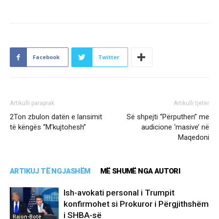
Facebook
Twitter
Artikulli paraprak
Artikulli tjetër
2Ton zbulon datën e lansimit
Së shpejti “Përputhen” me
të këngës “M’kujtohesh”
audicione ‘masive’ në
Maqedoni
ARTIKUJ TË NGJASHËM
MË SHUMË NGA AUTORI
Ish-avokati personal i Trumpit
konfirmohet si Prokuror i Përgjithshëm
i SHBA-së
Rajon-Botë