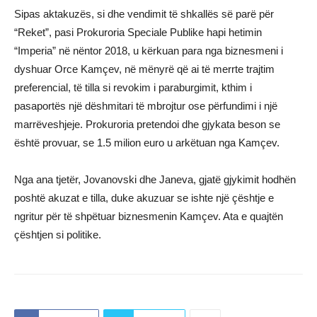
Sipas aktakuzës, si dhe vendimit të shkallës së parë për
“Reket”, pasi Prokuroria Speciale Publike hapi hetimin
“Imperia” në nëntor 2018, u kërkuan para nga biznesmeni i
dyshuar Orce Kamçev, në mënyrë që ai të merrte trajtim
preferencial, të tilla si revokim i paraburgimit, kthim i
pasaportës një dëshmitari të mbrojtur ose përfundimi i një
marrëveshjeje. Prokuroria pretendoi dhe gjykata beson se
është provuar, se 1.5 milion euro u arkëtuan nga Kamçev.
Nga ana tjetër, Jovanovski dhe Janeva, gjatë gjykimit hodhën
poshtë akuzat e tilla, duke akuzuar se ishte një çështje e
ngritur për të shpëtuar biznesmenin Kamçev. Ata e quajtën
çështjen si politike.