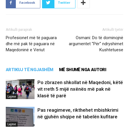
Facebook
Twitter
Artikulli paraprak
Artikulli tjetër
Profesionet më të paguara
Osmani: Do të dominojnë
dhe më pak të paguara në
argumentet ”Për” ndryshimet
Maqedoninë e Veriut
Kushtetuese
ARTIKUJ TË NGJASHËM
MË SHUMË NGA AUTORI
Po zbrazen shkollat në Maqedoni, këtë
vit rreth 5 mijë nxënës më pak në
klasë të parë
Lajme
Pas reagimeve, rikthehet mbishkrimi
në gjuhën shqipe në tabelën kufitare
Lajme