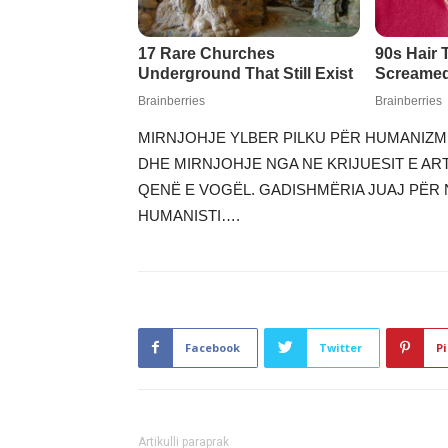
MIRNJOHJE YLBER PILKU PËR HUMANIZM
DHE MIRNJOHJE NGA NE KRIJUESIT E AR
QENË E VOGËL. GADISHMËRIA JUAJ PËR 
HUMANISTI….
Facebook
Twitter
Pi
Artikulli paraprak