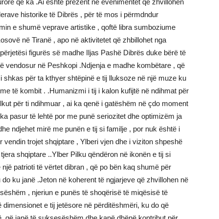
lturore që ka .Ai është prezent në evenimentet që zhvillohen
vlerave historike të Dibrës , për të mos i përmdndur
imin e shumë veprave artistike , qoftë libra sumboziume
ovë në Tiranë , apo në aktivitetet që zhbillohet nga
 përjetësi figurës së madhe Iljas Pashë Dibrës duke bërë të
shtë vendosur në Peshkopi .Ndjenja e madhe kombëtare , që
i shkas për ta kthyer shtëpinë e tij lluksoze në një muze ku
shme të kombit . .Humanizmi i tij i kalon kufijtë në ndihmat për
ut për ti ndihmuar , ai ka qenë i gatëshëm në çdo moment
 ka pasur të lehtë por me punë seriozitet dhe optimizëm ja
 ndjehet mirë me punën e tij si familje , por nuk është i
r vendin trojet shqiptare , Ylberi vjen dhe i viziton shpeshë
jera shqiptare ..Ylber Pilku qëndëron në ikonën e tij si
një patrioti të vërtet dibran , që po bën kaq shumë për
u do ku janë .Jeton në koherent të ngjarjeve që zhvillohen në
fisëshëm , njeriun e punës të shoqërisë të miqësisë të
ë dimensionet e tij jetësore në përditëshmëri, ku do që
ë ,që janë të suksesëshëm dhe kanë dhënë kontribut për