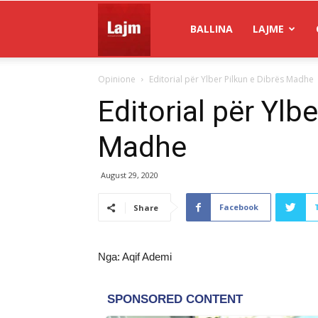
Gazeta
BALLINA
LAJME
Opinione
Editorial për Ylber Pilkun e Dibrës Madhe
Lajm
Editorial për Ylb
Madhe
August 29, 2020
Facebook
Share
Nga: Aqif Ademi