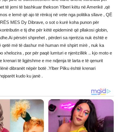
et të jemi të bashkuar thekson Ylberi këtu në Amerikë ,që
s e lemë që ajo të rënkoj në vete nga politika sllave , QË
MES Dy Dibrave, o sot o kurë koha punon për
kontributin e tij dhe për këtë epideminë që pllakosi globin,
he.Ai përsëri shprehet , përderi sa njerëzia nuk është e
ë qetë më të dashur më human më shpirt mirë , nuk ka
helozira , por për paqë lumturi e njerëzillëk .. kjo moto e
krenari të ligjëshme e me ndjenja të larta e të qenurit
ënë dibranët nëpër botë .Ylber Pilku është krenari
shqiparët kudo ku janë .