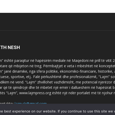
ETH NESH
m” është paraqitur në hapësirën mediale në Maqedoni në prill të vitit
ptare që mbijeton në treg. Përmbajtjet e veta i mbështet në koncepte
m” janë dinamike, nga sfera politike, ekonomiko-financiare, historike,
tuese, sportive, etj.. Falë përkushtimit dhe profesionalizmit, “Lajm
dikim në vend. “Lajm” zhvillohet vazhdimisht, me potencial njerëzor
uar që të qëndrojë dhe të mbetet një emër i dallueshëm në hapësirat b
tës “Lajm”, www.lajmpress.org është një ndër portalet më të njohur
ontakto:
lajm.sk@gmail.com
e best experience on our website. If you continue to use this site we w