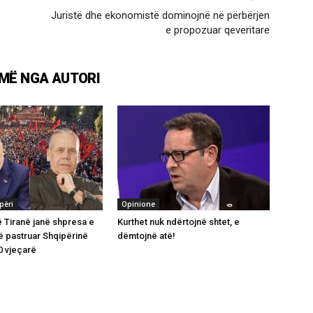
Juristë dhe ekonomistë dominojnë në përbërjen
e propozuar qeveritare
MË NGA AUTORI
përi
Opinione
ë Tiranë janë shpresa e
Kurthet nuk ndërtojnë shtet, e
ë pastruar Shqipërinë
dëmtojnë atë!
0 vjeçarë