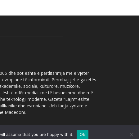
 2005 dhe sot është e përditshmja më e vjetër
t evropiane të informimit. Përmbajtjet e gazetës
 akademike, sociale, kulturore, muzikore,
” sot është ndër mediat më të besueshme dhe më
 dhe teknologji moderne. Gazeta “Lajm” është
allkanike dhe evropiane. Ueb faqja zyrtare e
 në Maqedoni.
ill assume that you are happy with it.
Ok