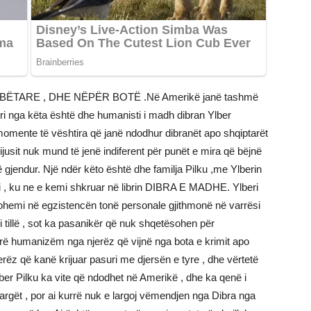
TARE , DHE NËPËR BOTË .Në Amerikë janë tashmë
ëri nga këta është dhe humanisti i madh dibran Ylber
momente të vështira që janë ndodhur dibranët apo shqiptarët
ijusit nuk mund të jenë indiferent për punët e mira që bëjnë
të gjendur. Një ndër këto është dhe familja Pilku ,me Ylberin
ri , ku ne e kemi shkruar në librin DIBRA E MADHE. Ylberi
ohemi në egzistencën tonë personale gjithmonë në varrësi
i tillë , sot ka pasanikër që nuk shqetësohen për
rë humanizëm nga njerëz që vijnë nga bota e krimit apo
erëz që kanë krijuar pasuri me djersën e tyre , dhe vërtetë
er Pilku ka vite që ndodhet në Amerikë , dhe ka qenë i
argët , por ai kurrë nuk e largoj vëmendjen nga Dibra nga