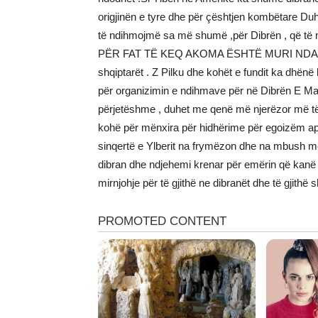
origjinën e tyre dhe për çështjen kombëtare Duh
të ndihmojmë sa më shumë ,për Dibrën , që të mo
PËR FAT TË KEQ AKOMA ËSHTË MURI NDARËS 
shqiptarët . Z Pilku dhe kohët e fundit ka dhënë 
për organizimin e ndihmave për në Dibrën E Mad
përjetëshme , duhet me qenë më njerëzor më t
kohë për mënxira për hidhërime për egoizëm apo x
sinqertë e Ylberit na frymëzon dhe na mbush me 
dibran dhe ndjehemi krenar për emërin që kanë l
mirnjohje për të gjithë ne dibranët dhe të gjithë 