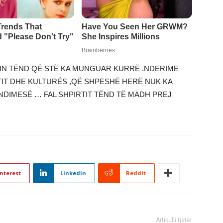
IN TËND QË STË KA MUNGUAR KURRË .NDERIME
TIT DHE KULTURËS ,QË SHPESHË HERË NUK KA
NDIMESË … FAL SHPIRTIT TËND TË MADH PREJ
nterest
Linkedin
ReddIt
Artikulli tjetër