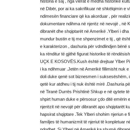
historia e saj , nga vlerat e mëdha historike ku
në Dibër, por ai ka sakrifikuar në shkëlqimin e 
ndimesën financiare që ka akorduar , për realiz
dokumentare ndihma në njerëz në nevojë , në Kos
dibranët dhe shqiptarët në Amerikë .Ylberi i dha
mundur bustin e tij me shpenzimet e tij , që ë
e karakterizon , dashuria për vdndlindjen bënë s
ka rënditur të gjithë figurat historike të rëndësi
UÇK E KOSOVËS.Kush është drejtuar Ylber Pilk
i ka ndihmuar .Jetën në Amerikë fillimisht nuk e
doli duke qenë sot biznesmen i suksesëshëm, dhe
qetë kur atdheu i tij nuk është mirë .Dashuria pë
në Tiranë Durrës Prishtinë Shkup e në qytete të t
shpirt human duke e përsosur çdo ditë emërin e 
njerëzit në nevojë për dibranët apo shqiptarët k
hapsirat shqiptare .Tek Ylberi shohim njeriun e 
familjes të humanizmit të njeriut të konpletuar n
ndodhet .Si Ylberi në Amerikë ka shumë dibran