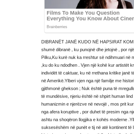
DIBRANËT JANË KUDO NË HAPSIRAT KOMBË
shumë dibranë , ku punojnë dhe jetojnë , por nj
Pilku,Ku kurë nuk ka rreshtur së ndihmuari në 
,ku do ku ndodhen . Vjen një kohë kur artistët kr
individët të caktuar, ku në rrethana kritike janë 
në Amerikë.Ylberi vjen nga një familje me histo
gjithmonë ghekson ; Nuk është puna të mregull
të mundësive, njeriu është në shpirt human lind 
humanizmin e njerëzve në nevojë , mos prit kur
nga afera koruptive , por duhet të presim nga nj
ashtu na shoqëron llogjika e kohës moderne .Ylb
suksesëshëm në punët e tij në atë kontinent të l