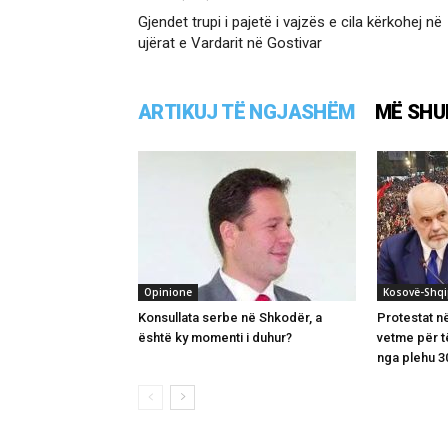
Gjendet trupi i pajetë i vajzës e cila kërkohej në
ujërat e Vardarit në Gostivar
ARTIKUJ TË NGJASHËM
MË SHU
Opinione
Kosovë-Shqi
Konsullata serbe në Shkodër, a
Protestat n
është ky momenti i duhur?
vetme për t
nga plehu 3