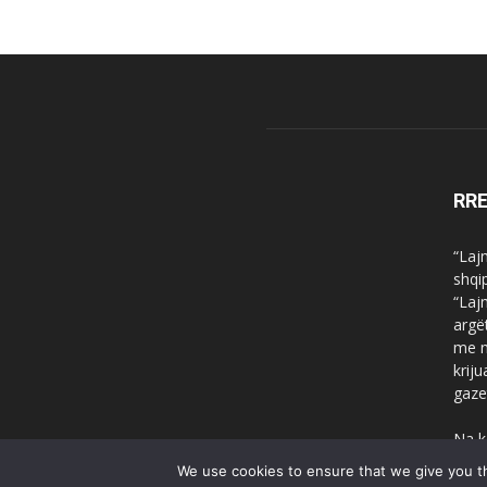
RR
“Laj
shqi
“Laj
argë
me n
krij
gaze
Na k
We use cookies to ensure that we give you th