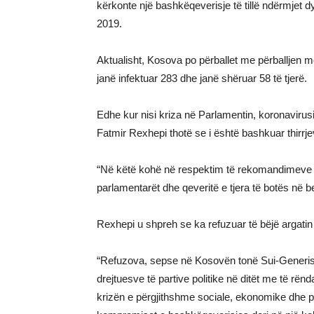
kërkonte një bashkëqeverisje të tillë ndërmjet dy p
2019.
Aktualisht, Kosova po përballet me përballjen 
janë infektuar 283 dhe janë shëruar 58 të tjerë.
Edhe kur nisi kriza në Parlamentin, koronavirusi
Fatmir Rexhepi thotë se i është bashkuar thirr
“Në këtë kohë në respektim të rekomandimeve t
parlamentarët dhe qeveritë e tjera të botës në
Rexhepi u shpreh se ka refuzuar të bëjë argatin 
“Refuzova, sepse në Kosovën tonë Sui-Generis 
drejtuesve të partive politike në ditët me të r
krizën e përgjithshme sociale, ekonomike dhe po