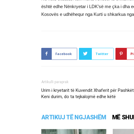
është edhe Nënkryetar i LDK’së me çka i dha ed
Kosovës e udhëhequr nga Kurti u shkarkua nga 
Facebook
Twitter
Pi
Artikulli paraprak
Urim i kryetarit të Kuvendit Xhaferit për Pashkët
Keni durim, do ta tejkalojmë edhe këtë
ARTIKUJ TË NGJASHËM
MË SHU