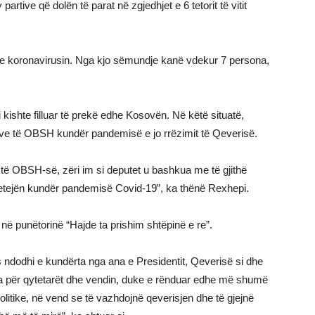
artive që dolën të parat në zgjedhjet e 6 tetorit të vitit
me koronavirusin. Nga kjo sëmundje kanë vdekur 7 persona,
 kishte filluar të prekë edhe Kosovën. Në këtë situatë,
jeve të OBSH kundër pandemisë e jo rrëzimit të Qeverisë.
ë OBSH-së, zëri im si deputet u bashkua me të gjithë
 betejën kundër pandemisë Covid-19”, ka thënë Rexhepi.
në punëtorinë “Hajde ta prishim shtëpinë e re”.
ndodhi e kundërta nga ana e Presidentit, Qeverisë si dhe
ënda për qytetarët dhe vendin, duke e rënduar edhe më shumë
litike, në vend se të vazhdojnë qeverisjen dhe të gjejnë