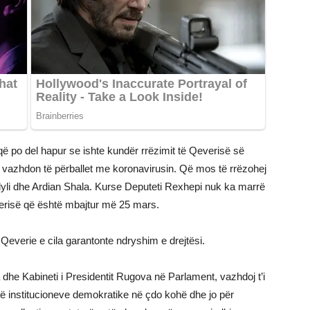
që po del hapur se ishte kundër rrëzimit të Qeverisë së
 vazhdon të përballet me koronavirusin. Që mos të rrëzohej
yli dhe Ardian Shala. Kurse Deputeti Rexhepi nuk ka marrë
verisë që është mbajtur më 25 mars.
 Qeverie e cila garantonte ndryshim e drejtësi.
 dhe Kabineti i Presidentit Rugova në Parlament, vazhdoj t’i
të institucioneve demokratike në çdo kohë dhe jo për