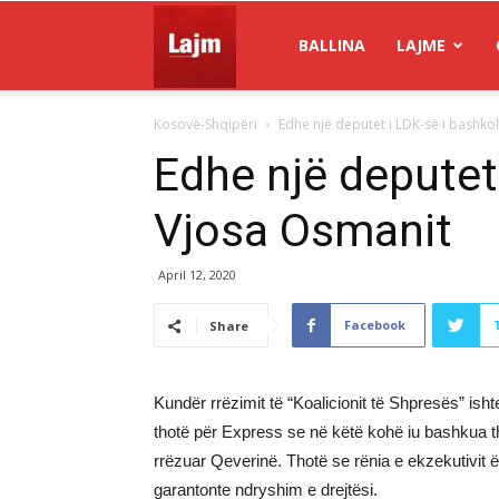
Gazeta
BALLINA
LAJME
Kosovë-Shqipëri
Edhe një deputet i LDK-së i bashk
Lajm
Edhe një deputet
Vjosa Osmanit
April 12, 2020
Facebook
Share
Kundër rrëzimit të “Koalicionit të Shpresës” isht
thotë për Express se në këtë kohë iu bashkua thi
rrëzuar Qeverinë. Thotë se rënia e ekzekutivit 
garantonte ndryshim e drejtësi.