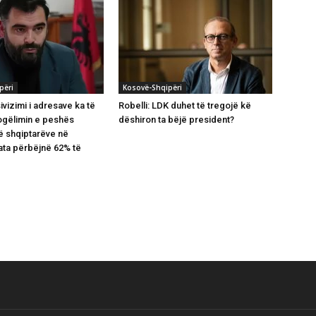
përi
Kosovë-Shqipëri
ivizimi i adresave ka të
Robelli: LDK duhet të tregojë kë
ogëlimin e peshës
dëshiron ta bëjë president?
të shqiptarëve në
ta përbëjnë 62% të