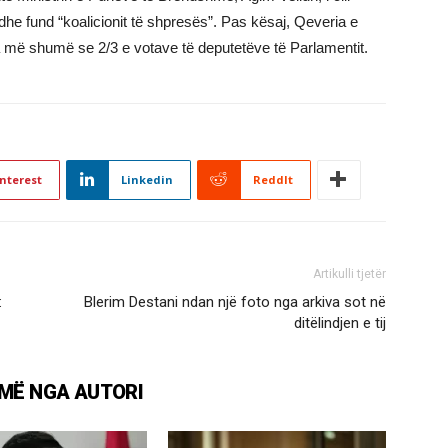
he fund “koalicionit të shpresës”. Pas kësaj, Qeveria e
më shumë se 2/3 e votave të deputetëve të Parlamentit.
nterest
Linkedin
ReddIt
Artikulli tjetër
:
Blerim Destani ndan një foto nga arkiva sot në
ditëlindjen e tij
MË NGA AUTORI