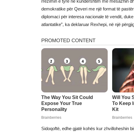
rrëzimin e tyre në kundërshtim me mesazhin dh
demokratike për Qeveri me një format të pastër p
diplomaci për interesa nacionale të vendit, duk
atlantatike”, ka deklaruar Rexhepi, në një përg
Sidoqoftë, edhe gjatë kohës kur zhvilloheshin b