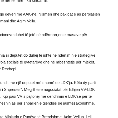
ë më të mirë”, ka shtuar ai.
ojë qeveri më AAK-në, Nismën dhe pakicat e as përplasjen
mani dhe Agim Veliu.
itucioneve duhet të jetë në ndërmarrjen e masave për
ja si deputet do duhej të ishte në ndërtimin e strategjive
oja sociale të qytetarëve dhe në mbështetje për mjekët,
në Rexhepi.
 fundit me një deputet më shumë se LDK’ja. Këto dy parti
oni i Shpresës”. Megjithëse negociatat për lidhjen VV-LDK
ë. Kjo pasi VV s’pajtohej me qëndrimin e LDK’së për të
oheshin as për shpalljen e gjendjes së jashtëzakonshme.
nte Ministrin e Punëve të Brendshme, Agim Veliun, i cili