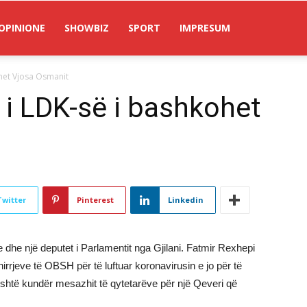
OPINIONE
SHOWBIZ
SPORT
IMPRESUM
ohet Vjosa Osmanit
 i LDK-së i bashkohet
Twitter
Pinterest
Linkedin
e dhe një deputet i Parlamentit nga Gjilani. Fatmir Rexhepi
rrjeve të OBSH për të luftuar koronavirusin e jo për të
është kundër mesazhit të qytetarëve për një Qeveri që