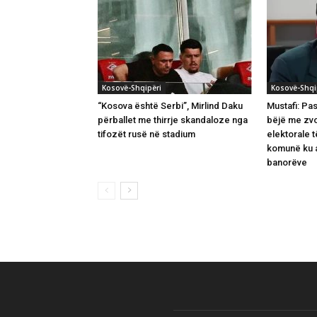
Kosovë-Shqipëri
Kosovë-Shqi
“Kosova është Serbi”, Mirlind Daku
Mustafi: Pas
përballet me thirrje skandaloze nga
bëjë me zv
tifozët rusë në stadium
elektorale 
komunë ku a
banorëve