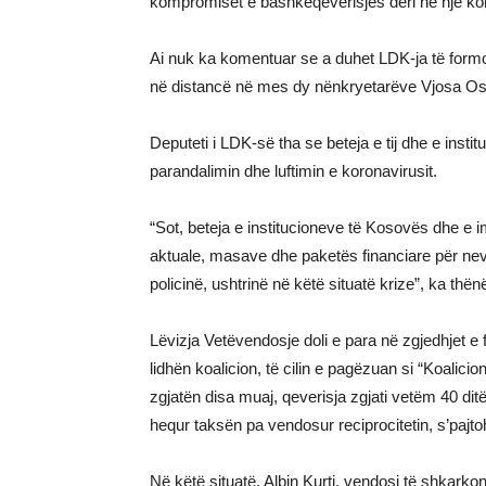
kompromiset e bashkëqeverisjes deri në një koh
Ai nuk ka komentuar se a duhet LDK-ja të form
në distancë në mes dy nënkryetarëve Vjosa Os
Deputeti i LDK-së tha se beteja e tij dhe e inst
parandalimin dhe luftimin e koronavirusit.
“Sot, beteja e institucioneve të Kosovës dhe e im
aktuale, masave dhe paketës financiare për nev
policinë, ushtrinë në këtë situatë krize”, ka thë
Lëvizja Vetëvendosje doli e para në zgjedhjet e
lidhën koalicion, të cilin e pagëzuan si “Koalici
zgjatën disa muaj, qeverisja zgjati vetëm 40 dit
hequr taksën pa vendosur reciprocitetin, s’pajt
Në këtë situatë, Albin Kurti, vendosi të shkarko