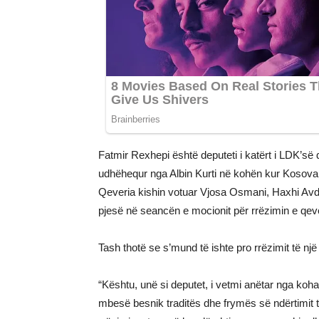
Fatmir Rexhepi është deputeti i katërt i LDK’së 
udhëhequr nga Albin Kurti në kohën kur Kosova
Qeveria kishin votuar Vjosa Osmani, Haxhi Avd
pjesë në seancën e mocionit për rrëzimin e qe
Tash thotë se s’mund të ishte pro rrëzimit të një
“Kështu, unë si deputet, i vetmi anëtar nga koha
mbesë besnik traditës dhe frymës së ndërtimit 