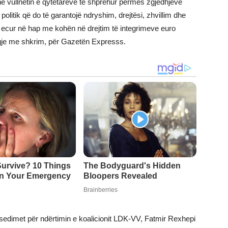
e vullnetin e qytetarëve të shprehur përmes zgjedhjeve
olitik që do të garantojë ndryshim, drejtësi, zhvillim dhe
e ecur në hap me kohën në drejtim të integrimeve euro
jigje me shkrim, për Gazetën Expresss.
isedimet për ndërtimin e koalicionit LDK-VV, Fatmir Rexhepi