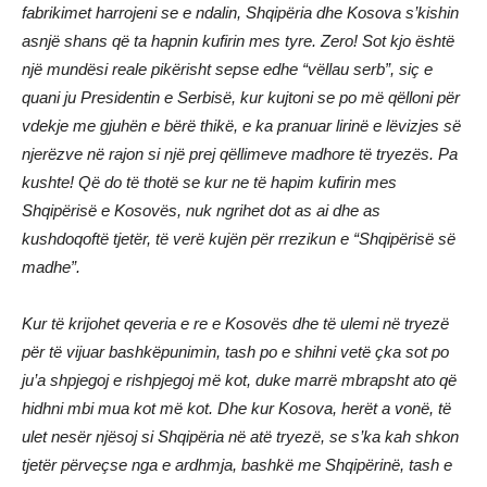
fabrikimet harrojeni se e ndalin, Shqipëria dhe Kosova s’kishin
asnjë shans që ta hapnin kufirin mes tyre. Zero! Sot kjo është
një mundësi reale pikërisht sepse edhe “vëllau serb”, siç e
quani ju Presidentin e Serbisë, kur kujtoni se po më qëlloni për
vdekje me gjuhën e bërë thikë, e ka pranuar lirinë e lëvizjes së
njerëzve në rajon si një prej qëllimeve madhore të tryezës. Pa
kushte! Që do të thotë se kur ne të hapim kufirin mes
Shqipërisë e Kosovës, nuk ngrihet dot as ai dhe as
kushdoqoftë tjetër, të verë kujën për rrezikun e “Shqipërisë së
madhe”.
Kur të krijohet qeveria e re e Kosovës dhe të ulemi në tryezë
për të vijuar bashkëpunimin, tash po e shihni vetë çka sot po
ju’a shpjegoj e rishpjegoj më kot, duke marrë mbrapsht ato që
hidhni mbi mua kot më kot. Dhe kur Kosova, herët a vonë, të
ulet nesër njësoj si Shqipëria në atë tryezë, se s’ka kah shkon
tjetër përveçse nga e ardhmja, bashkë me Shqipërinë, tash e