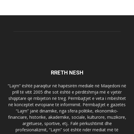
RRETH NESH
“Lajm” është paraqitur në hapësirën mediale në Maqedoni në
prill të vitit 2005 dhe sot është e përditshmja më e vjetër
shqiptare që mbijeton në treg. Përmbajtjet e veta i mbështet
në konceptet evropiane të informimit. Përmbajtjet e gazetës
“Lajm” janë dinamike, nga sfera politike, ekonomiko-
financiare, historike, akademike, sociale, kulturore, muzikore,
argëtuese, sportive, etj.. Falë përkushtimit dhe
profesionalizmit, “Lajm” sot është ndër mediat më të