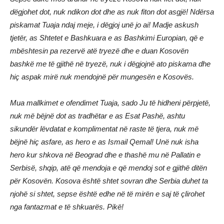
dëgjohet dot, nuk ndikon dot dhe as nuk fiton dot asgjë! Ndërsa
piskamat Tuaja ndaj meje, i dëgjoj unë jo ai! Madje askush
tjetër, as Shtetet e Bashkuara e as Bashkimi Europian, që e
mbështesin pa rezervë atë tryezë dhe e duan Kosovën
bashkë me të gjithë në tryezë, nuk i dëgjojnë ato piskama dhe
hiç aspak mirë nuk mendojnë për mungesën e Kosovës.
Mua mallkimet e ofendimet Tuaja, sado Ju të hidheni përpjetë,
nuk më bëjnë dot as tradhëtar e as Esat Pashë, ashtu
sikundër lëvdatat e komplimentat në raste të tjera, nuk më
bëjnë hiç asfare, as hero e as Ismail Qemal! Unë nuk isha
hero kur shkova në Beograd dhe e thashë mu në Pallatin e
Serbisë, shqip, atë që mendoja e që mendoj sot e gjithë ditën
për Kosovën. Kosova është shtet sovran dhe Serbia duhet ta
njohë si shtet, sepse është edhe në të mirën e saj të çlirohet
nga fantazmat e të shkuarës. Pikë!