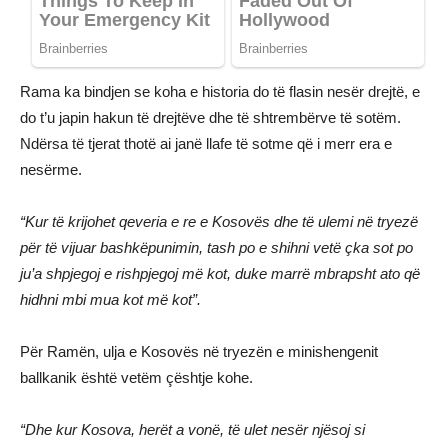
Rama ka bindjen se koha e historia do të flasin nesër drejtë, e
do t’u japin hakun të drejtëve dhe të shtrembërve të sotëm.
Ndërsa të tjerat thotë ai janë llafe të sotme që i merr era e
nesërme.
“Kur të krijohet qeveria e re e Kosovës dhe të ulemi në tryezë
për të vijuar bashkëpunimin, tash po e shihni vetë çka sot po
ju’a shpjegoj e rishpjegoj më kot, duke marrë mbrapsht ato që
hidhni mbi mua kot më kot”.
Për Ramën, ulja e Kosovës në tryezën e minishengenit
ballkanik është vetëm çështje kohe.
“Dhe kur Kosova, herët a vonë, të ulet nesër njësoj si