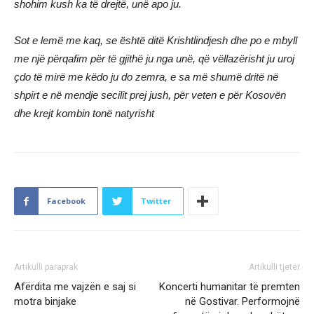
shohim kush ka të drejtë, unë apo ju.
Sot e lemë me kaq, se është ditë Krishtlindjesh dhe po e mbyll
me një përqafim për të gjithë ju nga unë, që vëllazërisht ju uroj
çdo të mirë me këdo ju do zemra, e sa më shumë dritë në
shpirt e në mendje secilit prej jush, për veten e për Kosovën
dhe krejt kombin tonë natyrisht
Facebook
Twitter
Artikulli paraprak
Artikulli tjetër
Afërdita me vajzën e saj si
Koncerti humanitar të premten
motra binjake
në Gostivar. Performojnë