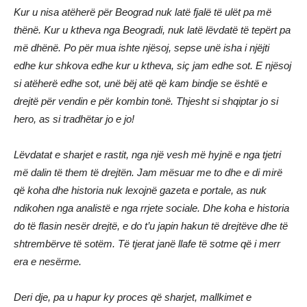
Kur u nisa atëherë për Beograd nuk latë fjalë të ulët pa më
thënë. Kur u ktheva nga Beogradi, nuk latë lëvdatë të tepërt pa
më dhënë. Po për mua ishte njësoj, sepse unë isha i njëjti
edhe kur shkova edhe kur u ktheva, siç jam edhe sot. E njësoj
si atëherë edhe sot, unë bëj atë që kam bindje se është e
drejtë për vendin e për kombin tonë. Thjesht si shqiptar jo si
hero, as si tradhëtar jo e jo!
Lëvdatat e sharjet e rastit, nga një vesh më hyjnë e nga tjetri
më dalin të them të drejtën. Jam mësuar me to dhe e di mirë
që koha dhe historia nuk lexojnë gazeta e portale, as nuk
ndikohen nga analistë e nga rrjete sociale. Dhe koha e historia
do të flasin nesër drejtë, e do t’u japin hakun të drejtëve dhe të
shtrembërve të sotëm. Të tjerat janë llafe të sotme që i merr
era e nesërme.
Deri dje, pa u hapur ky proces që sharjet, mallkimet e