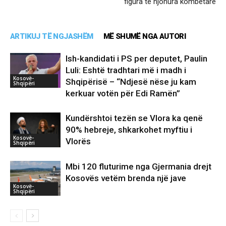
figura të njohura kombëtare
ARTIKUJ TË NGJASHËM
MË SHUMË NGA AUTORI
Ish-kandidati i PS per deputet, Paulin
Luli: Eshtë tradhtari më i madh i
Kosovë-
Shqipërisë – “Ndjesë nëse ju kam
Shqipëri
kerkuar votën për Edi Ramën”
Kundërshtoi tezën se Vlora ka qenë
90% hebreje, shkarkohet myftiu i
Kosovë-
Vlorës
Shqipëri
Mbi 120 fluturime nga Gjermania drejt
Kosovës vetëm brenda një jave
Kosovë-
Shqipëri