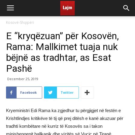
Kosovë-Shqipëri
E “kryqëzuan” për Kosovën,
Rama: Mallkimet tuaja nuk
bëjnë as tradhtar, as Esat
Pashë
December 25, 2019
Facebook
Twitter
Kryeministri Edi Rama ka zgjedhur tu përgjigjet në festën e
Krishtlindjes kritikëve të tij që prej ditësh e kanë akuzuar për
tradhti kombëtare në kurriz të Kosovës sa i takon
minishengenit ballkanik dhe vizitës së Vuçiç në Tiranë.