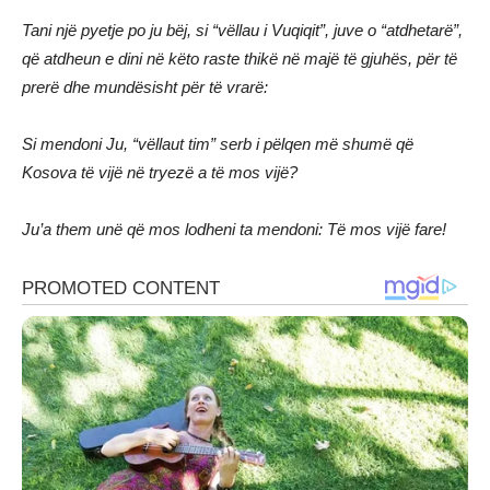
Tani një pyetje po ju bëj, si “vëllau i Vuqiqit”, juve o “atdhetarë”,
që atdheun e dini në këto raste thikë në majë të gjuhës, për të
prerë dhe mundësisht për të vrarë:
Si mendoni Ju, “vëllaut tim” serb i pëlqen më shumë që
Kosova të vijë në tryezë a të mos vijë?
Ju’a them unë që mos lodheni ta mendoni: Të mos vijë fare!