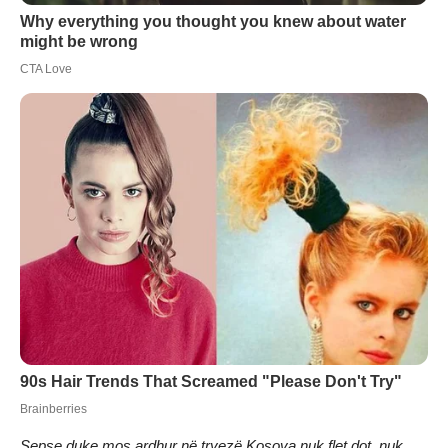
Sepse duke mos ardhur në tryezë Kosova nuk flet dot, nuk