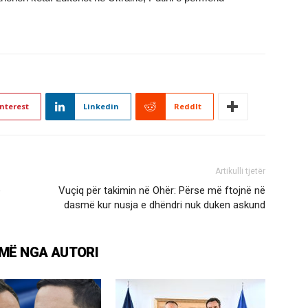
nterest
Linkedin
ReddIt
Artikulli tjetër
e
Vuçiq për takimin në Ohër: Përse më ftojnë në
dasmë kur nusja e dhëndri nuk duken askund
MË NGA AUTORI