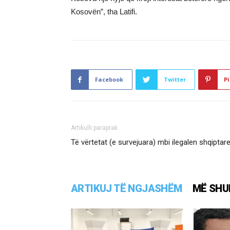
Kosovën”, tha Latifi.
Facebook
Twitter
Pi
Artikulli paraprak
Të vërtetat (e survejuara) mbi ilegalen shqiptar
ARTIKUJ TË NGJASHËM
MË SHU