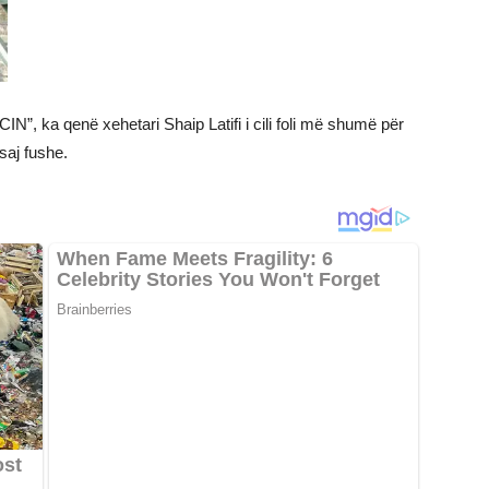
, ka qenë xehetari Shaip Latifi i cili foli më shumë për
saj fushe.