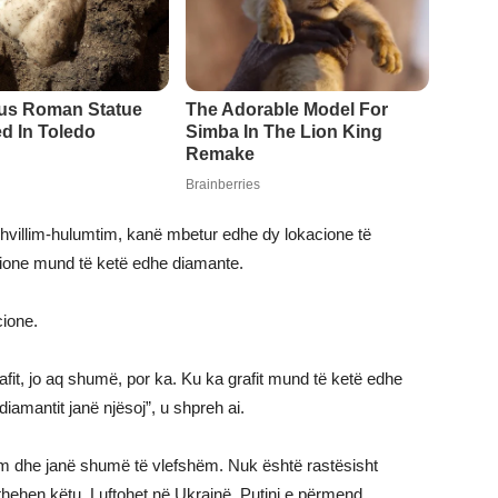
 zhvillim-hulumtim, kanë mbetur edhe dy lokacione të
acione mund të ketë edhe diamante.
cione.
fit, jo aq shumë, por ka. Ku ka grafit mund të ketë edhe
diamantit janë njësoj”, u shpreh ai.
m dhe janë shumë të vlefshëm. Nuk është rastësisht
rthehen këtu. Luftohet në Ukrainë, Putini e përmend