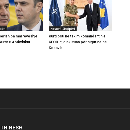
përi
Kosovë-Shqipëri
ërish pa marrëveshje
Kurti priti në takim komandantin e
urtit e Abdixhikut
KFOR-it, diskutuan për sigurinë në
Kosovë
ETH NESH