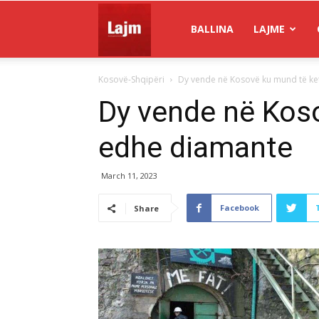
Gazeta
BALLINA
LAJME
Kosovë-Shqipëri
Dy vende në Kosovë ku mund të ke
Lajm
Dy vende në Kos
edhe diamante
March 11, 2023
Facebook
Share