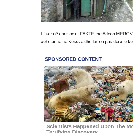
I ftuar në emisionin “FAKTE me Adnan MEROVCIN”
xehetarinë në Kosovë dhe lënien pas dore të kë