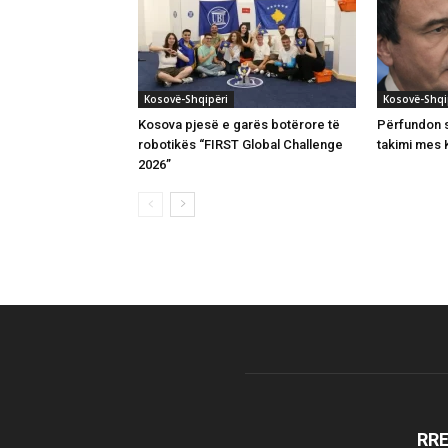
Kosovë-Shqipëri
Kosovë-Shqi
Kosova pjesë e garës botërore të
Përfundon s
robotikës “FIRST Global Challenge
takimi mes K
2026”
RR