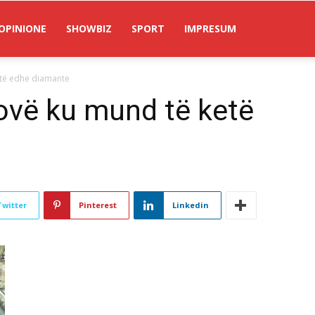
OPINIONE
SHOWBIZ
SPORT
IMPRESUM
të edhe diamante
ovë ku mund të ketë
Twitter
Pinterest
Linkedin