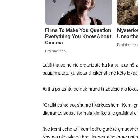
Latifi tha se në një organizatë ku ka punuar në
pagjurmuara, ku sipas tij pikërisht në këto lok
Ai tha po ashtu se nuk mund t’i zbulojë ato loka
“Grafiti është sot shumë i kërkueshëm. Kemi gra
diamante, sepse formula kimike si e grafitit si e 
“Ne kemi edhe ari, kemi edhe gurë të çmueshë
Kosova një nyje që krejt interesat botërore ngë