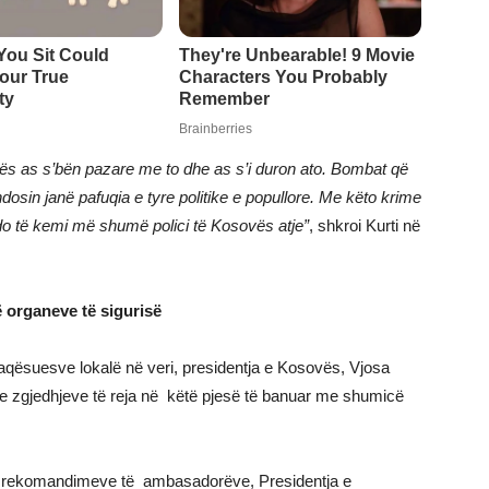
vës as s’bën pazare me to dhe as s’i duron ato. Bombat që
sin janë pafuqia e tyre politike e popullore. Me këto krime
do të kemi më shumë polici të Kosovës atje”
, shkroi Kurti në
ë organeve të sigurisë
qësuesve lokalë në veri, presidentja e Kosovës, Vjosa
n e zgjedhjeve të reja në këtë pjesë të banuar me shumicë
dhe rekomandimeve të ambasadorëve, Presidentja e