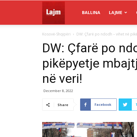
Gazeta
BALLINA
LAJME
Kosovë-Shqipëri
DW: Çfarë po ndodh – vihet në pikëp
Lajm
DW: Çfarë po ndo
pikëpyetje mbajtj
në veri!
December 8, 2022
Facebook
Share