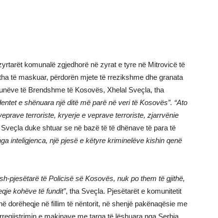
yrtarët komunalë zgjedhorë në zyrat e tyre në Mitrovicë të
 tha të maskuar, përdorën mjete të rrezikshme dhe granata
 Punëve të Brendshme të Kosovës, Xhelal Sveçla, tha
cidentet e shënuara një ditë më parë në veri të Kosovës”. “Ato
eprave terroriste, kryerje e veprave terroriste, zjarrvënie
ri Sveҫla duke shtuar se në bazë të të dhënave të para të
 nga inteligjenca, një pjesë e këtyre kriminelëve kishin qenë
ish-pjesëtarë të Policisë së Kosovës, nuk po them të gjithë,
qje kohëve të fundit”
, tha Sveçla. Pjesëtarët e komunitetit
në dorëheqje në fillim të nëntorit, në shenjë pakënaqësie me
rregjistrimin e makinave me targa të lëshuara nga Serbia.