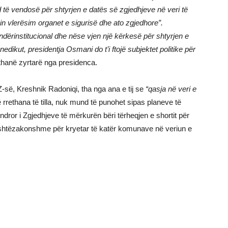
 të vendosë për shtyrjen e datës së zgjedhjeve në veri të
n vlerësim organet e sigurisë dhe ato zgjedhore”.
ërinstitucional dhe nëse vjen një kërkesë për shtyrjen e
edikut, presidentja Osmani do t’i ftojë subjektet politike për
thanë zyrtarë nga presidenca.
-së, Kreshnik Radoniqi, tha nga ana e tij se
“qasja në veri e
rrethana të tilla, nuk mund të punohet sipas planeve të
dror i Zgjedhjeve të mërkurën bëri tërheqjen e shortit për
 jashtëzakonshme për kryetar të katër komunave në veriun e