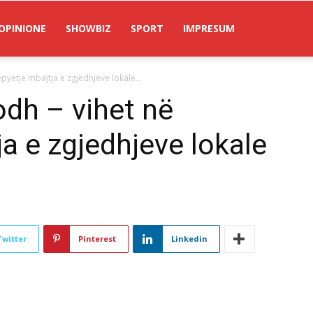
OPINIONE
SHOWBIZ
SPORT
IMPRESUM
yetje mbajtja e zgjedhjeve lokale...
dh – vihet në
a e zgjedhjeve lokale
Twitter
Pinterest
Linkedin