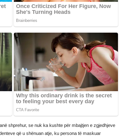
anë shprehur, se nuk ka kushte për mbajtjen e zgjedhjeve
identeve që u shënuan atje, ku persona të maskuar