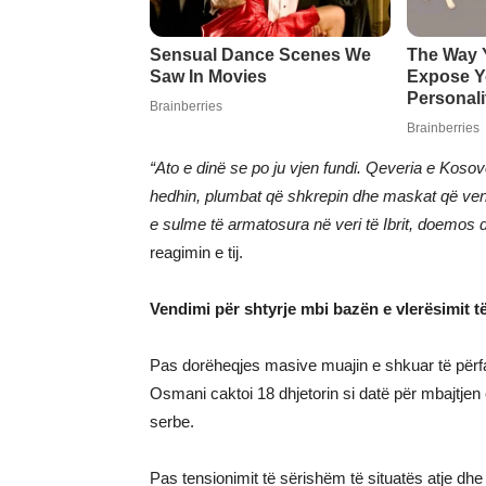
“Ato e dinë se po ju vjen fundi. Qeveria e Koso
hedhin, plumbat që shkrepin dhe maskat që vendo
e sulme të armatosura në veri të Ibrit, doemos 
reagimin e tij.
Vendimi për shtyrje mbi bazën e vlerësimit t
Pas dorëheqjes masive muajin e shkuar të përfa
Osmani caktoi 18 dhjetorin si datë për mbajtje
serbe.
Pas tensionimit të sërishëm të situatës atje 