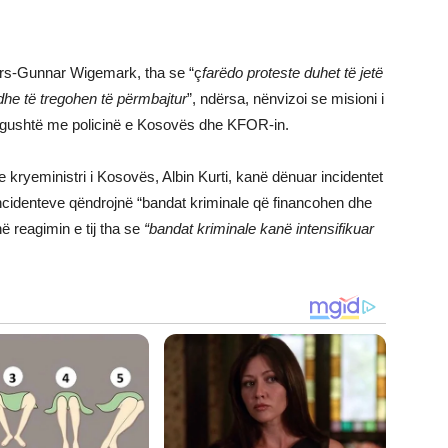
ars-Gunnar Wigemark, tha se “ç
farëdo proteste duhet të jetë
dhe të tregohen të përmbajtur
”, ndërsa, nënvizoi se misioni i
 ngushtë me policinë e Kosovës dhe KFOR-in.
kryeministri i Kosovës, Albin Kurti, kanë dënuar incidentet
ncidenteve qëndrojnë “bandat kriminale që financohen dhe
në reagimin e tij tha se
“bandat kriminale kanë intensifikuar