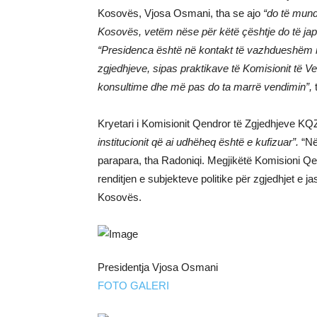
Kosovës, Vjosa Osmani, tha se ajo
“do të mund
Kosovës, vetëm nëse për këtë çështje do të japi
“Presidenca është në kontakt të vazhdueshëm nd
zgjedhjeve, sipas praktikave të Komisionit të Ven
konsultime dhe më pas do ta marrë vendimin”,
Kryetari i Komisionit Qendror të Zgjedhjeve KQZ
institucionit që ai udhëheq është e kufizuar”.
“Në 
parapara, tha Radoniqi. Megjikëtë Komisioni Qen
renditjen e subjekteve politike për zgjedhjet e
Kosovës.
Presidentja Vjosa Osmani
FOTO GALERI