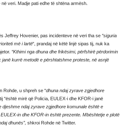
ë veri. Madje pati edhe të shtëna armësh.
 Jeffrey Hovenier, pas incidenteve në veri tha se
“siguria
oriteti më i lartë
“, prandaj në këtë linjë sipas tij, nuk ka
jetor.
“Kthimi nga dhuna dhe frikësimi, përfshirë përdorimin
nuk janë kurrë metodë e përshtatshme proteste, në asnjë
n Rohde, u shpreh se “
dhuna ndaj zyrave zgjedhore
tij “është mirë që Policia, EULEX-i dhe KFOR-i janë
e djeshme ndaj zyrave zgjedhore komunale është e
EULEX-in dhe KFOR-in është prezente. Mbështetje e plotë
ndaj dhunës”,
shkroi Rohde në Twitter.