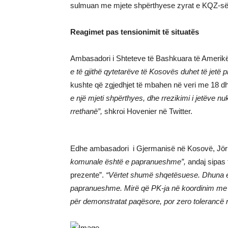
sulmuan me mjete shpërthyese zyrat e KQZ-së n
Reagimet pas tensionimit të situatës
Ambasadori i Shteteve të Bashkuara të Amerikës
e të gjithë qytetarëve të Kosovës duhet të jetë pri
kushte që zgjedhjet të mbahen në veri me 18 dh
e një mjeti shpërthyes, dhe rrezikimi i jetëve 
rrethanë”,
shkroi Hovenier në Twitter.
Edhe ambasadori i Gjermanisë në Kosovë, Jör
komunale është e papranueshme”,
andaj sipas 
prezente”.
“Vërtet shumë shqetësuese. Dhuna 
papranueshme. Mirë që PK-ja në koordinim me 
për demonstratat paqësore, por zero tolerancë 