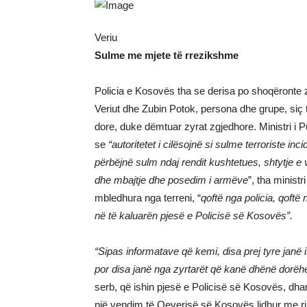
Veriu
Sulme me mjete të rrezikshme
Policia e Kosovës tha se derisa po shoqëronte z
Veriut dhe Zubin Potok, persona dhe grupe, siç
dore, duke dëmtuar zyrat zgjedhore. Ministri i
se
“autoritetet i cilësojnë si sulme terroriste in
përbëjnë sulm ndaj rendit kushtetues, shtytje e v
dhe mbajtje dhe posedim i armëve
”, tha minist
mbledhura nga terreni, “
qoftë nga policia, qoftë
në të kaluarën pjesë e Policisë së Kosovës”.
“Sipas informatave që kemi, disa prej tyre janë 
por disa janë nga zyrtarët që kanë dhënë dorëhe
serb, që ishin pjesë e Policisë së Kosovës, dha
një vendim të Qeverisë së Kosovës lidhur me ri