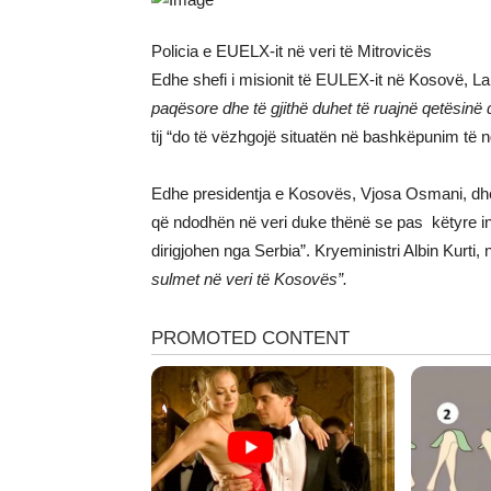
Policia e EUELX-it në veri të Mitrovicës
Edhe shefi i misionit të EULEX-it në Kosovë, L
paqësore dhe të gjithë duhet të ruajnë qetësinë 
tij “do të vëzhgojë situatën në bashkëpunim të
Edhe presidentja e Kosovës, Vjosa Osmani, dhe 
që ndodhën në veri duke thënë se pas këtyre i
dirigjohen nga Serbia”. Kryeministri Albin Kurti, 
sulmet në veri të Kosovës”.