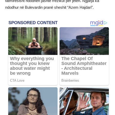
fatmirësisht ndodhen jashtë rrezikut për jetën. Ngjarja ka
ndodhur në Bulevardin pranë sheshit “Azem Hajdari”.