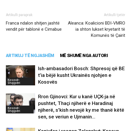
Artikulli paraprak
Artikulli tjetër
Franca ndalon shitjen jashtë
Aleanca: Koalicioni BDI-VMRO
vendit për tablonë e Cimabue
ia shton lukset kryetarit të
Komunës të Çairit
ARTIKUJ TË NGJASHËM
MË SHUMË NGA AUTORI
Ish-ambasadori Bosch: Shpresoj që BE
t’ia bëjë kusht Ukrainës njohjen e
Kosovë-
Kosovës
Shqipëri
Rron Gjinovci: Kur u kanë UÇK-ja në
pushtet, Thaçi njiherë e Haradinaj
Kosovë-
njiherë, s’kish nevojë ky me thanë këtë
Shqipëri
sen, se veriun e Ujmanin...