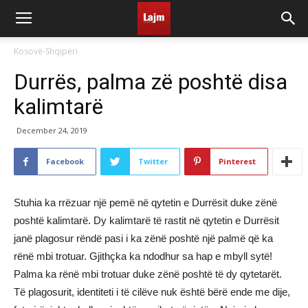
Kosovë-Shqipëri
Durrës, palma zë poshtë disa
kalimtarë
December 24, 2019
Facebook
Twitter
Pinterest
Stuhia ka rrëzuar një pemë në qytetin e Durrësit duke zënë
poshtë kalimtarë. Dy kalimtarë të rastit në qytetin e Durrësit
janë plagosur rëndë pasi i ka zënë poshtë një palmë që ka
rënë mbi trotuar. Gjithçka ka ndodhur sa hap e mbyll sytë!
Palma ka rënë mbi trotuar duke zënë poshtë të dy qytetarët.
Të plagosurit, identiteti i të cilëve nuk është bërë ende me dije,