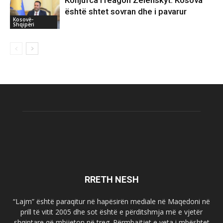
Konjufca i reagon Zelenskyt: Kosova
është shtet sovran dhe i pavarur
Kosovë-
Shqipëri
RRETH NESH
“Lajm” është paraqitur në hapësirën mediale në Maqedoni në
prill të vitit 2005 dhe sot është e përditshmja më e vjetër
shqiptare që mbijeton në treg. Përmbajtjet e veta i mbështet