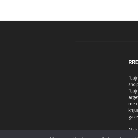
RR
“Laj
shqi
“Laj
argë
me n
krij
gaze
Na k