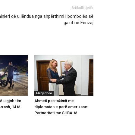
Artikulli tjetër
inieri që u lëndua nga shpërthimi i bombolës së
gazit në Ferizaj
Maqedoni
lë u gjobitën
Ahmeti pas takimit me
rrash, 14 të
diplomaten e parë amerikane:
Partneriteti me SHBA-të