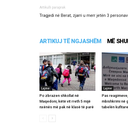
Artikulli paraprak
Tragjedi në Berat, zjarri u merr jetën 3 persona
ARTIKUJ TË NGJASHËM
MË SHU
Lajme
Lajme
Po zbrazen shkollat në
Pas reagimeve,
Maqedoni, këtë vit rreth 5 mijë
mbishkrimi në 
nxënës më pak në klasë të parë
tabelën kufitar