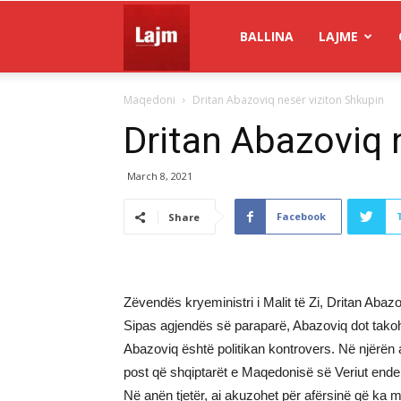
Gazeta
BALLINA
LAJME
Maqedoni
Dritan Abazoviq nesër viziton Shkupin
Lajm
Dritan Abazoviq 
March 8, 2021
Facebook
Share
Zëvendës kryeministri i Malit të Zi, Dritan Abaz
Sipas agjendës së paraparë, Abazoviq dot takoh
Abazoviq është politikan kontrovers. Në njërën 
post që shqiptarët e Maqedonisë së Veriut ende
Në anën tjetër, ai akuzohet për afërsinë që ka 