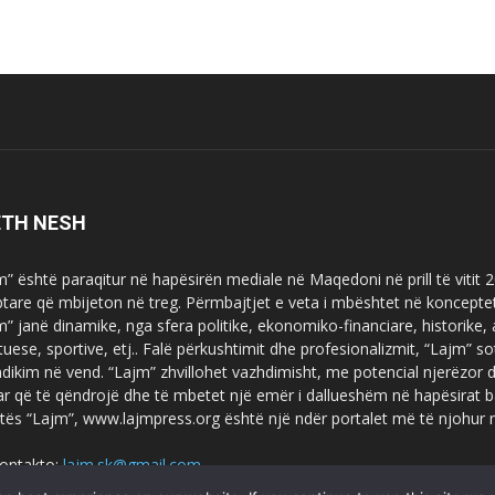
ETH NESH
m” është paraqitur në hapësirën mediale në Maqedoni në prill të vitit
ptare që mbijeton në treg. Përmbajtjet e veta i mbështet në koncepte
m” janë dinamike, nga sfera politike, ekonomiko-financiare, historike,
tuese, sportive, etj.. Falë përkushtimit dhe profesionalizmit, “Lajm
dikim në vend. “Lajm” zhvillohet vazhdimisht, me potencial njerëzor
uar që të qëndrojë dhe të mbetet një emër i dallueshëm në hapësirat b
tës “Lajm”, www.lajmpress.org është një ndër portalet më të njohur
ontakto:
lajm.sk@gmail.com