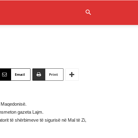
Email
Print
 e Maqedonisë.
ransmeton gazeta Lajm.
rit të shërbimeve të sigurisë në Mal të Zi,