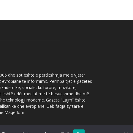
 2005 dhe sot është e përditshmja më e vjetër
t evropiane të informimit. Përmbajtjet e gazetës
 akademike, sociale, kulturore, muzikore,
” sot është ndër mediat më të besueshme dhe më
 dhe teknologji moderne. Gazeta “Lajm” është
allkanike dhe evropiane. Ueb faqja zyrtare e
 në Maqedoni.