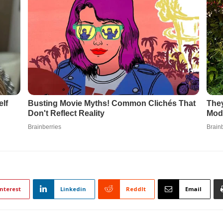
nterest
Linkedin
ReddIt
Email