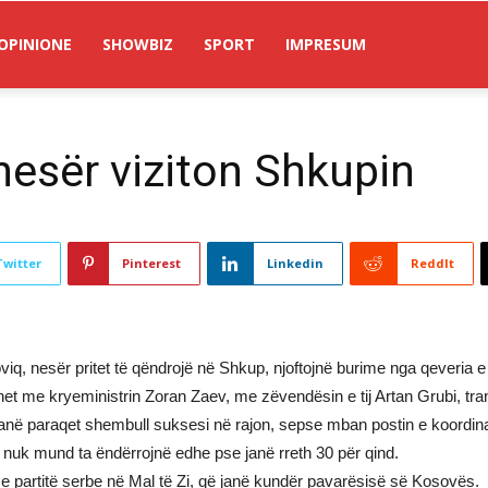
OPINIONE
SHOWBIZ
SPORT
IMPRESUM
nesër viziton Shkupin
Twitter
Pinterest
Linkedin
ReddIt
oviq, nesër pritet të qëndrojë në Shkup, njoftojnë burime nga qeveria
et me kryeministrin Zoran Zaev, me zëvendësin e tij Artan Grubi, t
anë paraqet shembull suksesi në rajon, sepse mban postin e koordinato
 nuk mund ta ëndërrojnë edhe pse janë rreth 30 për qind.
me partitë serbe në Mal të Zi, që janë kundër pavarësisë së Kosovës.