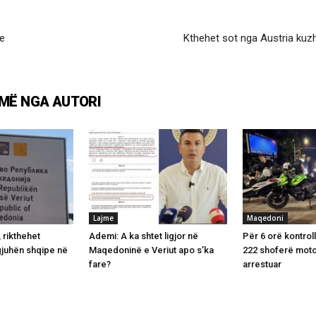
ve
Kthehet sot nga Austria kuzh
MË NGA AUTORI
Lajme
Maqedoni
 rikthehet
Ademi: A ka shtet ligjor në
Për 6 orë kontrol
gjuhën shqipe në
Maqedoninë e Veriut apo s’ka
222 shoferë moto
e
fare?
arrestuar