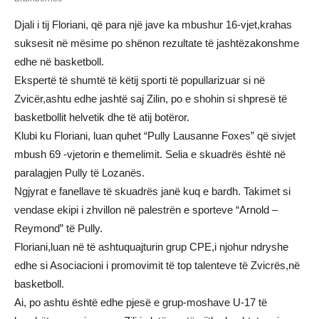
Djali i tij Floriani, që para një jave ka mbushur 16-vjet,krahas
suksesit në mësime po shënon rezultate të jashtëzakonshme
edhe në basketboll.
Ekspertë të shumtë të këtij sporti të popullarizuar si në
Zvicër,ashtu edhe jashtë saj Zilin, po e shohin si shpresë të
basketbollit helvetik dhe të atij botëror.
Klubi ku Floriani, luan quhet “Pully Lausanne Foxes” që sivjet
mbush 69 -vjetorin e themelimit. Selia e skuadrës është në
paralagjen Pully të Lozanës.
Ngjyrat e fanellave të skuadrës janë kuq e bardh. Takimet si
vendase ekipi i zhvillon në palestrën e sporteve “Arnold –
Reymond” të Pully.
Floriani,luan në të ashtuquajturin grup CPE,i njohur ndryshe
edhe si Asociacioni i promovimit të top talenteve të Zvicrës,në
basketboll.
Ai, po ashtu është edhe pjesë e grup-moshave U-17 të