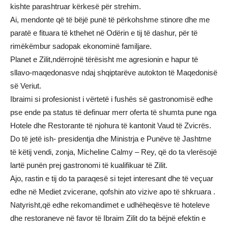
kishte parashtruar kërkesë për strehim.
Ai, mendonte që të bëjë punë të përkohshme stinore dhe me
paratë e fituara të kthehet në Odërin e tij të dashur, për të
rimëkëmbur sadopak ekonominë familjare.
Planet e Zilit,ndërrojnë tërësisht me agresionin e hapur të
sllavo-maqedonasve ndaj shqiptarëve autokton të Maqedonisë
së Veriut.
Ibraimi si profesionist i vërtetë i fushës së gastronomisë edhe
pse ende pa status të definuar merr oferta të shumta pune nga
Hotele dhe Restorante të njohura të kantonit Vaud të Zvicrës.
Do të jetë ish- presidentja dhe Ministrja e Punëve të Jashtme
të këtij vendi, zonja, Micheline Calmy – Rey, që do ta vlerësojë
lartë punën prej gastronomi të kualifikuar të Zilit.
Ajo, rastin e tij do ta paraqesë si tejet interesant dhe të veçuar
edhe në Mediet zvicerane, qofshin ato vizive apo të shkruara .
Natyrisht,që edhe rekomandimet e udhëheqësve të hoteleve
dhe restoraneve në favor të Ibraim Zilit do ta bëjnë efektin e