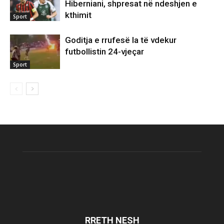
Hiberniani, shpresat në ndeshjen e
kthimit
Sport
Goditja e rrufesë la të vdekur
futbollistin 24-vjeçar
Sport
RRETH NESH