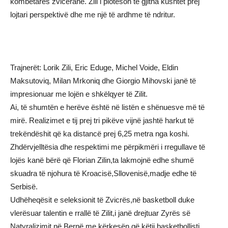
kombëtares zvicerane. Zili i plotëson të gjitha kushtet prej
lojtari perspektivë dhe me një të ardhme të ndritur.
Trajnerët: Lorik Zili, Eric Eduge, Michel Voide, Eldin
Maksutoviq, Milan Mrkoniq dhe Giorgio Mihovski janë të
impresionuar me lojën e shkëlqyer të Zilit.
Ai, të shumtën e herëve është në listën e shënuesve më të
mirë. Realizimet e tij prej tri pikëve vijnë jashtë harkut të
trekëndëshit që ka distancë prej 6,25 metra nga koshi.
Zhdërvjelltësia dhe respektimi me përpikmëri i rregullave të
lojës kanë bërë që Florian Zilin,ta lakmojnë edhe shumë
skuadra të njohura të Kroacisë,Sllovenisë,madje edhe të
Serbisë.
Udhëheqësit e seleksionit të Zvicrës,në basketboll duke
vlerësuar talentin e rrallë të Zilit,i janë drejtuar Zyrës së
Natyralizimit në Bernë,me kërkesën që këtij basketbollisti