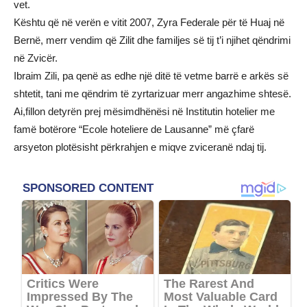
vet.
Kështu që në verën e vitit 2007, Zyra Federale për të Huaj në
Bernë, merr vendim që Zilit dhe familjes së tij t’i njihet qëndrimi
në Zvicër.
Ibraim Zili, pa qenë as edhe një ditë të vetme barrë e arkës së
shtetit, tani me qëndrim të zyrtarizuar merr angazhime shtesë.
Ai,fillon detyrën prej mësimdhënësi në Institutin hotelier me
famë botërore “Ecole hoteliere de Lausanne” më çfarë
arsyeton plotësisht përkrahjen e miqve zviceranë ndaj tij.