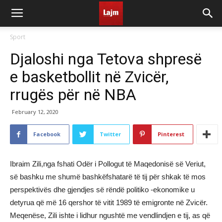
Sport
Djaloshi nga Tetova shpresë
e basketbollit në Zvicër,
rrugës për në NBA
February 12, 2020
Facebook
Twitter
Pinterest
Ibraim Zili,nga fshati Odër i Pollogut të Maqedonisë së Veriut,
së bashku me shumë bashkëfshatarë të tij për shkak të mos
perspektivës dhe gjendjes së rëndë politiko -ekonomike u
detyrua që më 16 qershor të vitit 1989 të emigronte në Zvicër.
Meqenëse, Zili ishte i lidhur ngushtë me vendlindjen e tij, as që