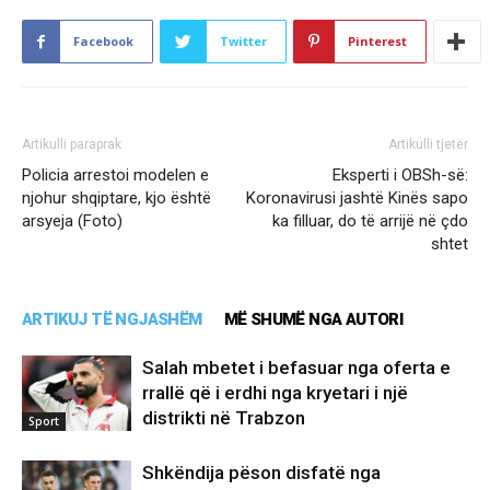
Facebook
Twitter
Pinterest
Artikulli paraprak
Artikulli tjetër
Policia arrestoi modelen e
Eksperti i OBSh-së:
njohur shqiptare, kjo është
Koronavirusi jashtë Kinës sapo
arsyeja (Foto)
ka filluar, do të arrijë në çdo
shtet
ARTIKUJ TË NGJASHËM
MË SHUMË NGA AUTORI
Salah mbetet i befasuar nga oferta e
rrallë që i erdhi nga kryetari i një
distrikti në Trabzon
Sport
Shkëndija pëson disfatë nga