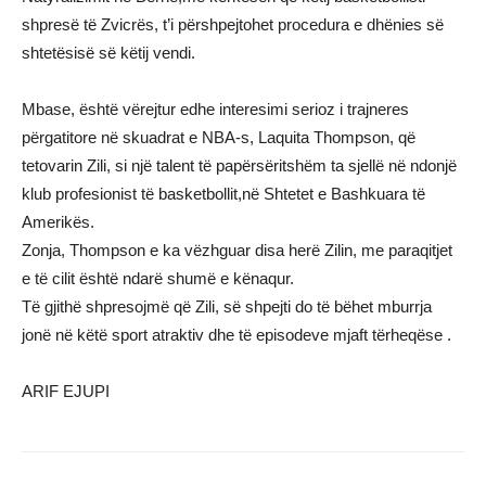
shpresë të Zvicrës, t’i përshpejtohet procedura e dhënies së
shtetësisë së këtij vendi.
Mbase, është vërejtur edhe interesimi serioz i trajneres
përgatitore në skuadrat e NBA-s, Laquita Thompson, që
tetovarin Zili, si një talent të papërsëritshëm ta sjellë në ndonjë
klub profesionist të basketbollit,në Shtetet e Bashkuara të
Amerikës.
Zonja, Thompson e ka vëzhguar disa herë Zilin, me paraqitjet
e të cilit është ndarë shumë e kënaqur.
Të gjithë shpresojmë që Zili, së shpejti do të bëhet mburrja
jonë në këtë sport atraktiv dhe të episodeve mjaft tërheqëse .
ARIF EJUPI