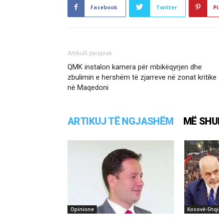
Facebook
Twitter
Pi
Artikulli paraprak
QMK instalon kamera për mbikëqyrjen dhe
zbulimin e hershëm të zjarreve në zonat kritike
në Maqedoni
ARTIKUJ TË NGJASHËM
MË SHU
Opinione
Kosovë-Shqi