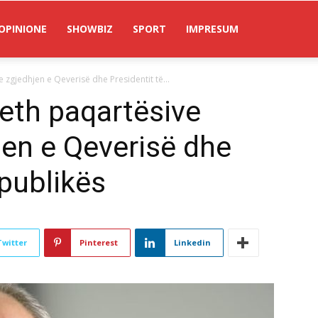
OPINIONE
SHOWBIZ
SPORT
IMPRESUM
 zgjedhjen e Qeverisë dhe Presidentit të...
reth paqartësive
jen e Qeverisë dhe
epublikës
Twitter
Pinterest
Linkedin