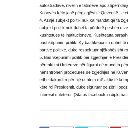
autostradave, nivelin e tatimeve apo shpërndar
Kosovës këto janë përgjegjësi të Qeverisë , e 
4. Asnjë subjekt politik nuk ka mandat që ta zg
subjekt politik nuk duhet ta përdorë peshën e 
kushtetues të institucioneve. Kushtetuta parash
bashkëpunim politik. Ky bashkëpunim duhet të 
partive politike, duke respektuar njëkohësisht rolin
5. Bashkëpunimi politik për zgjedhjen e Presidenti
përcaktimi i kritereve për figurat që mund ta përm
nënshtrohen procedurës së zgjedhjes në Kuvend. I
edhe dakordim për një ushtrim më aktiv të komp
këtë rol Presidentit, duke siguruar që zëri i opoz
interesit shtetëror. (Status facebooku i diplomatit