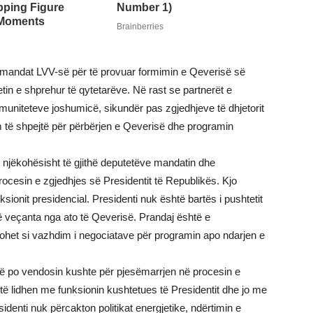
në mandat LVV-së për të provuar formimin e Qeverisë së
in e shprehur të qytetarëve. Në rast se partnerët e
komuniteteve joshumicë, sikundër pas zgjedhjeve të dhjetorit
m të shpejtë për përbërjen e Qeverisë dhe programin
ë njëkohësisht të gjithë deputetëve mandatin dhe
ocesin e zgjedhjes së Presidentit të Republikës. Kjo
sionit presidencial. Presidenti nuk është bartës i pushtetit
të veçanta nga ato të Qeverisë. Prandaj është e
tohet si vazhdim i negociatave për programin apo ndarjen e
itë po vendosin kushte për pjesëmarrjen në procesin e
 të lidhen me funksionin kushtetues të Presidentit dhe jo me
denti nuk përcakton politikat energjetike, ndërtimin e