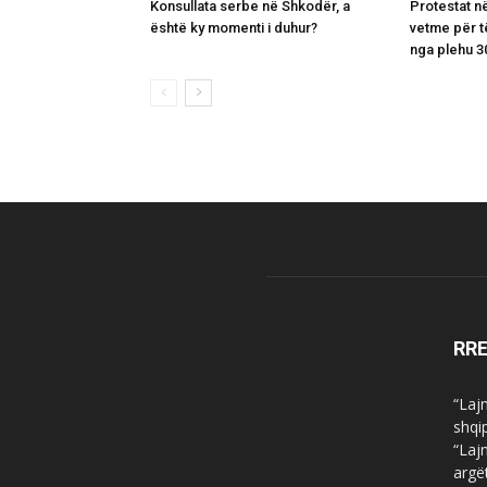
Konsullata serbe në Shkodër, a
Protestat n
është ky momenti i duhur?
vetme për t
nga plehu 3
RR
“Laj
shqi
“Laj
argë