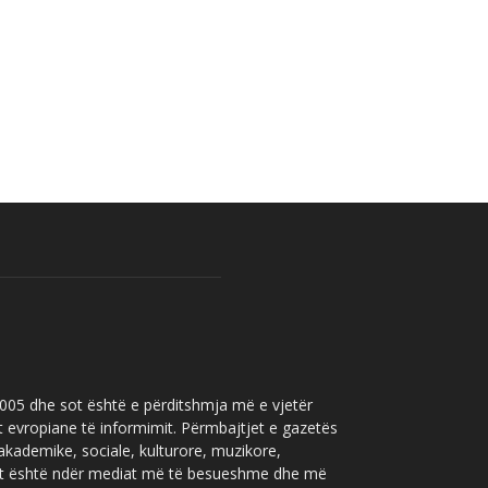
 2005 dhe sot është e përditshmja më e vjetër
t evropiane të informimit. Përmbajtjet e gazetës
 akademike, sociale, kulturore, muzikore,
” sot është ndër mediat më të besueshme dhe më