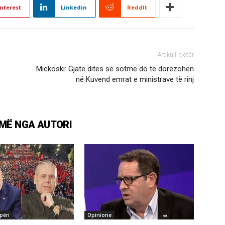
nterest
Linkedin
ReddIt
Artikulli tjetër
Mickoski: Gjatë ditës së sotme do të dorëzohen
në Kuvend emrat e ministrave të rinj
MË NGA AUTORI
përi
Opinione