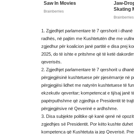
1. Zgjedhjet parlamentare të 7 qershorit i dha
radhës, në pajtim me Kushtetutën dhe me vullnet
zgjedhur për koalicion janë partitë e disa prej 
2025, do të ishte e pritshme që të ketë dakordi
qeverisës.
2. Zgjedhjet parlamentare të 7 qershorit u dhan
përgjegjësinë kushtetuese për pjesëmarrje në pr
përgjegjësi lidhet me natyrën kushtetuese të funk
ekzekutiv qeveritar; kompetencat e tij/saj janë 
papërputhshme që zgjedhja e Presidentit të traj
përgjegjësive në Qeverinë e ardhshme.
3. Disa subjekte politike që kanë qenë në opoz
zgjedhjes së Presidentit. Por këto kushte duhet
kompetenca që Kushtetuta ia jep Qeverisë. Presi