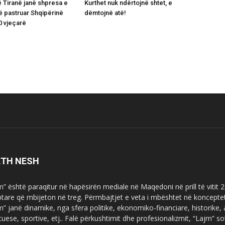
ë Tiranë janë shpresa e
Kurthet nuk ndërtojnë shtet, e
ë pastruar Shqipërinë
dëmtojnë atë!
0 vjeçarë
ETH NESH
m” është paraqitur në hapësirën mediale në Maqedoni në prill të vitit
ptare që mbijeton në treg. Përmbajtjet e veta i mbështet në koncepte
m” janë dinamike, nga sfera politike, ekonomiko-financiare, historike,
tuese, sportive, etj.. Falë përkushtimit dhe profesionalizmit, “Lajm