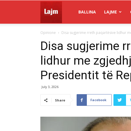
Gazeta
BALLINA
LAJME
Opinione
Disa sugjerime rreth paqartësive lidhur me
Lajm
Disa sugjerime r
lidhur me zgjedh
Presidentit të R
July 3, 2026
Facebook
Share