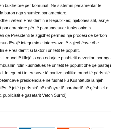
jen buxhetore për komunat. Në sistemin parlamentar të
cila buron nga shumica parlamentare.
jedhë i vetëm Presidentin e Republikës; njëkohësisht, asnjë
vet parlamentare për të pamundësuar funksionimin
eh që Presidenti të zgjidhet përmes një procesi që kërkon
mundësojë integrimin e interesave të zgjedhësve dhe
 e Presidentit si faktor i unitetit të popullit.
t mund të fillojë jo nga ndarja e pushtetit qeveritar, por nga
bushin rolin kushtetues të unitetit të popullit dhe që pastaj i
ntegrimi i interesave të partive politike mund të përfshijë
etencave presidenciale në fushat ku Kushtetuta ia njeh
itës të jetë i përfshirë në mënyrë të barabartë në çështjet e
, publicistit e gazetarit Veton Surroi)