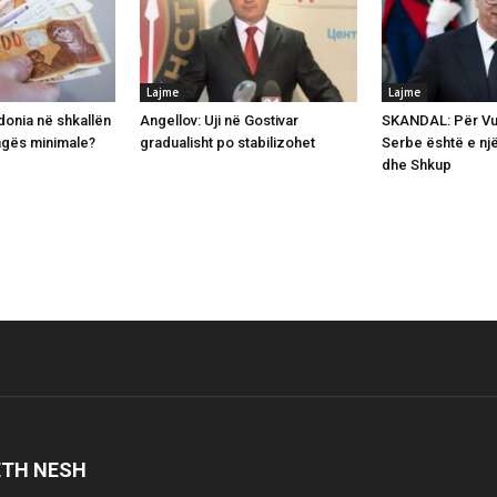
Lajme
Lajme
onia në shkallën
Angellov: Uji në Gostivar
SKANDAL: Për Vuç
agës minimale?
gradualisht po stabilizohet
Serbe është e një
dhe Shkup
ETH NESH