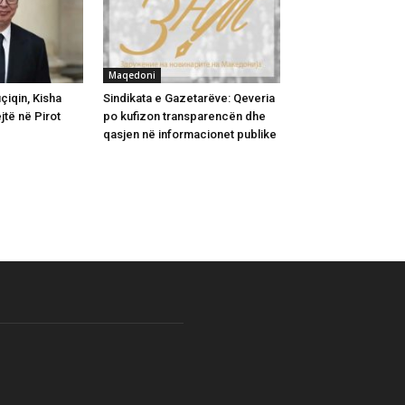
Maqedoni
iqin, Kisha
Sindikata e Gazetarëve: Qeveria
jtë në Pirot
po kufizon transparencën dhe
qasjen në informacionet publike