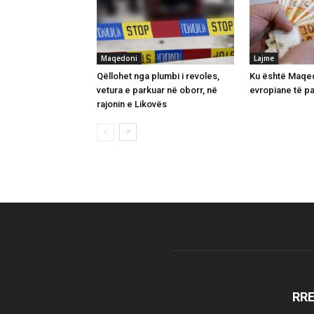
Maqedoni
Lajme
Qëllohet nga plumbi i revoles,
Ku është Maqed
vetura e parkuar në oborr, në
evropiane të p
rajonin e Likovës
RR