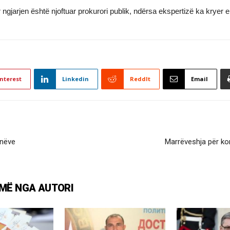
r ngjarjen është njoftuar prokurori publik, ndërsa ekspertizë ka kry
nterest
Linkedin
ReddIt
Email
onëve
Marrëveshja për kom
MË NGA AUTORI