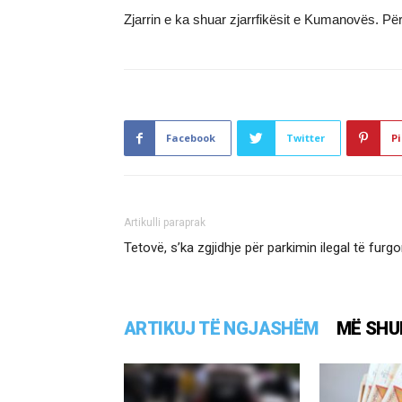
Zjarrin e ka shuar zjarrfikësit e Kumanovës. Pë
Facebook
Twitter
Pi
Artikulli paraprak
Tetovë, s’ka zgjidhje për parkimin ilegal të furg
ARTIKUJ TË NGJASHËM
MË SHU