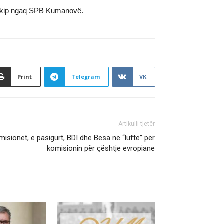
er ekip ngaq SPB Kumanovë.
Print
Telegram
VK
Artikulli tjetër
isionet, e pasigurt, BDI dhe Besa në “luftë” për
komisionin për çështje evropiane