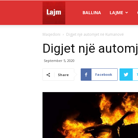
Gazeta
BALLINA
LAJME
Maqedoni
Digjet një automjet në Kumanovë
Lajm
Digjet një auto
September 5, 2020
Facebook
Share