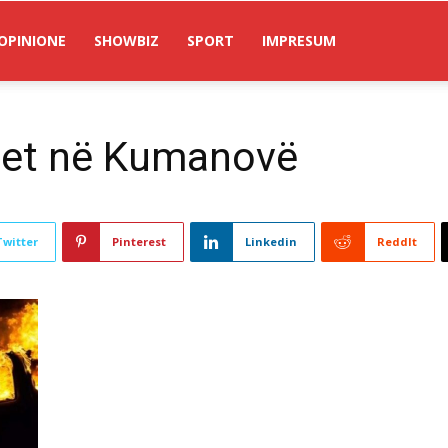
OPINIONE
SHOWBIZ
SPORT
IMPRESUM
mjet në Kumanovë
Twitter
Pinterest
Linkedin
ReddIt