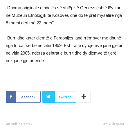
“Dhoma origjinale e ndejës së shtëpisë Qerkezi është lëvizur
në Muzeun Etnologjik të Kosovës dhe do të pret mysafirë nga
8 marsi deri më 22 mars”.
“Burri dhe katër djemtë e Ferdonijes janë rrëmbyer me dhunë
nga forcat serbe në vitin 1999. Eshtrat e dy djemve janë gjetur
në vitin 2005, ndërsa eshtrat e burrit dhe dy djemve të tjerë
nuk janë gjetur ende”.
Facebook
Twitter
Artikulli paraprak
Artikulli tjetër