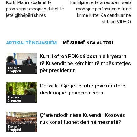
Kurti: Plani i zbatimit të
Familjarët e të arrestuarit serb
propozimit evropian duhet të
mohojnë përfshirjen e tij në
jetë gjithëpërfshirës
krime lufte: Ka qëndruar në
shtëpi (VIDEO)
ARTIKUJ TË NGJASHËM
MË SHUMË NGA AUTORI
Kurti i ofron PDK-së postin e kryetarit
të Kuvendit në këmbim të mbështetjes
Kosovë-
për presidentin
Shqipëri
Gërvalla: Gjetjet e mbetjeve mortore
dëshmojnë gjenocidin serb
Kosovë-
Shqipëri
Çfarë ndodh nëse Kuvendi i Kosovës
nuk konstituohet deri në mesnatë?
Kosovë-
Shqipëri