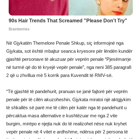
Në Gjykatën Themelore Penale Shkup, siç informojnë nga
Gjykata, sot është mbajtur seanca kryesore për lëndën kundër
gjashtë personave të akuzuar për veprën penale “Pjesëmarrje
në turmë që do të kryejë vepër penale”, nga neni 385 paragrafi
2 që u zhvillua më 5 korrik para Kuvendit të RMV-së.
“Të gjashtë të pandehurit, pranuan se janë fajtorë për veprën
penale për të cilën akuzoheshin. Gjykata miratoi një aktgjykim
të shkallës së parë me të cilën për katër nga të pandehurit u
përcaktua masa alternative e kushtëzuar me nga 2 vite
burgim, mirëpo e njejta nuk do të realizohet nëse nuk kryhet
vepër penale në 4 vitet e ardhshme, ndërsa për 2 persona të