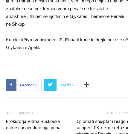
tjerë u miratua dënim me kusht 1 vjet, mirëpo e njejta nuk do të
zbatohet nëse nuk kryhen vepra penale në tre vitet e
ardhshme”, thuhet në njoftimin e Gjykatës Themelore Penale
në Shkup.
Kundër këtyre vendimeve, të dënuarit kanë të drejtë ankese në
Gjykatën e Apelit.
Facebook
Twitter
Artikulli paraprak
Artikulli tjetër
Prokurorja Villma Ruskoska
Diplomati shqiptar i reagon
është suspenduar nga puna
ashpër LDK-së, që refuzoi
takimin me Begajn – i quan