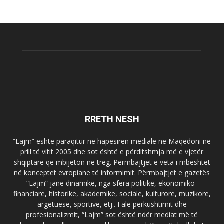
RRETH NESH
“Lajm” është paraqitur në hapësirën mediale në Maqedoni në
prill të vitit 2005 dhe sot është e përditshmja më e vjetër
shqiptare që mbijeton në treg. Përmbajtjet e veta i mbështet
në konceptet evropiane të informimit. Përmbajtjet e gazetës
“Lajm” janë dinamike, nga sfera politike, ekonomiko-
financiare, historike, akademike, sociale, kulturore, muzikore,
argëtuese, sportive, etj.. Falë përkushtimit dhe
profesionalizmit, “Lajm” sot është ndër mediat më të