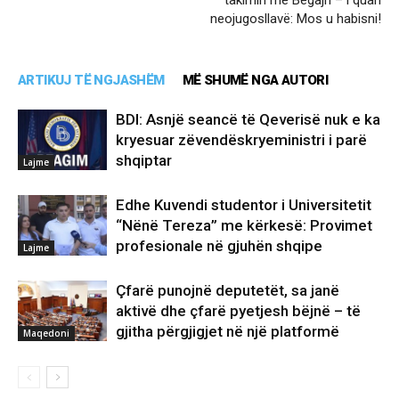
neojugosllavë: Mos u habisni!
ARTIKUJ TË NGJASHËM
MË SHUMË NGA AUTORI
BDI: Asnjë seancë të Qeverisë nuk e ka
kryesuar zëvendëskryeministri i parë
shqiptar
Lajme
Edhe Kuvendi studentor i Universitetit
“Nënë Tereza” me kërkesë: Provimet
profesionale në gjuhën shqipe
Lajme
Çfarë punojnë deputetët, sa janë
aktivë dhe çfarë pyetjesh bëjnë – të
gjitha përgjigjet në një platformë
Maqedoni