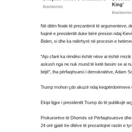
Në ditën finale të prezantimit të argumenteve,
fuqinë e presidentit duke bërë presion ndaj Kie
Biden, si dhe ka ndërhyrë në procesin e hetim
“Ajo cfarë ka rëndësi është nëse ai është rrezik
askush nga ne nuk mund të ketë besim se ai nuk 
bëjë”, tha përfaqësuesi i demokratëve, Adam Sch
Trump mohon çdo akuzë ndaj keqpërdorimeve dh
Ekipi ligjor i presidentit Trump do të publikojë 
Prokurorëve të Dhomës së Përfaqësuesve dhe kësh
24 orë gjatë tre ditëve të prezantojnë rastin e tyr