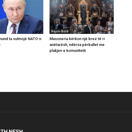
Rajon-Botë
mund ta sulmojë NATO-n
Masoneria kërkon një brez të ri
ë
anëtarësh, ndërsa përballet me
plakjen e komunitetit
ETH NESH