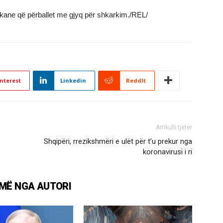
rikane që përballet me gjyq për shkarkim./REL/
nterest
Linkedin
ReddIt
Artikulli tjetër
Shqipëri, rrezikshmëri e ulët për t’u prekur nga
koronavirusi i ri
MË NGA AUTORI