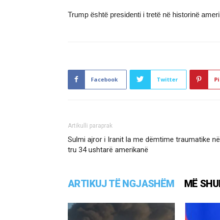
Trump është presidenti i tretë në historinë ame
Facebook
Twitter
Pi
Artikulli paraprak
Sulmi ajror i Iranit la me dëmtime traumatike në
tru 34 ushtarë amerikanë
ARTIKUJ TË NGJASHËM
MË SHU