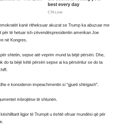
 demokratët kanë ritheksuar akuzat se Trump ka abuzuar me
vit për të hetuar ish-zëvendëspresidentin amerikan Joe
eve në Kongres.
 për shtetin, sepse atë veprim mund ta bëjë përsëri. Dhe,
do ta bëjë këtë përsëri sepse ai ka përsëritur se do ta
iff.
e e konsideron impeachmentin si “gjueti shtrigash”.
argumentet mbrojtëse të shtunën.
illtarit ligjor të Trumpit u është ofruar mundësi që për
e.