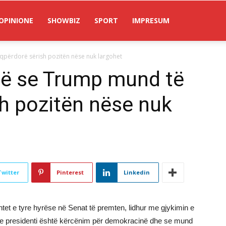
OPINIONE
SHOWBIZ
SPORT
IMPRESUM
përdorë sërish pozitën nëse nuk largohet
ë se Trump mund të
h pozitën nëse nuk
Twitter
Pinterest
Linkedin
et e tyre hyrëse në Senat të premten, lidhur me gjykimin e
se presidenti është kërcënim për demokracinë dhe se mund