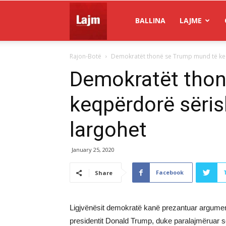
Gazeta
BALLINA
LAJME
Rajon-Botë
Demokratët thonë se Trump mund të keq
Lajm
Demokratët thon
keqpërdorë sëris
largohet
January 25, 2020
Facebook
Share
Ligjvënësit demokratë kanë prezantuar argument
presidentit Donald Trump, duke paralajmëruar 