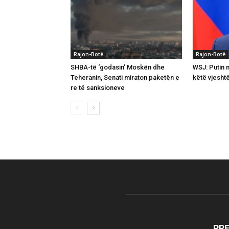
Rajon-Botë
Rajon-Botë
SHBA-të ‘godasin’ Moskën dhe
WSJ: Putin 
Teheranin, Senati miraton paketën e
këtë vjesht
re të sanksioneve
RR