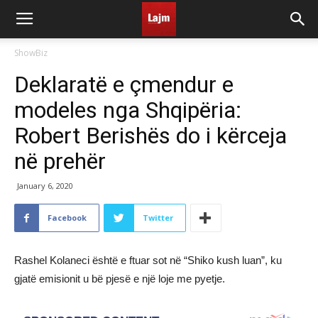
ShowBiz
Deklaratë e çmendur e
modeles nga Shqipëria:
Robert Berishës do i kërceja
në prehër
January 6, 2020
Facebook
Twitter
Rashel Kolaneci është e ftuar sot në “Shiko kush luan”, ku
gjatë emisionit u bë pjesë e një loje me pyetje.