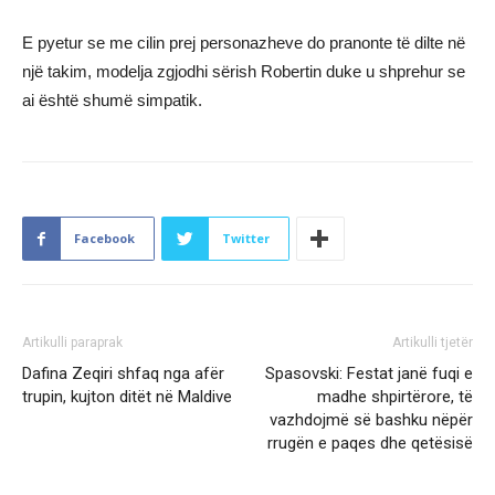
E pyetur se me cilin prej personazheve do pranonte të dilte në
një takim, modelja zgjodhi sërish Robertin duke u shprehur se
ai është shumë simpatik.
Facebook
Twitter
Artikulli paraprak
Artikulli tjetër
Dafina Zeqiri shfaq nga afër
Spasovski: Festat janë fuqi e
trupin, kujton ditët në Maldive
madhe shpirtërore, të
vazhdojmë së bashku nëpër
rrugën e paqes dhe qetësisë