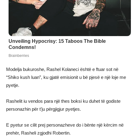
Modelja bukuroshe, Rashel Kolaneci është e ftuar sot në
“Shiko kush luan”, ku gjatë emisionit u bë pjesë e një loje me
pyetje.
Rashelit iu vendos para një thes boksi ku duhet të godiste
personazhin për t’ju përgjigjur pyetjes.
E pyetur se cilit prej personazheve do i bënte një kërcim në
prehër, Rasheli zgjodhi Robertin.