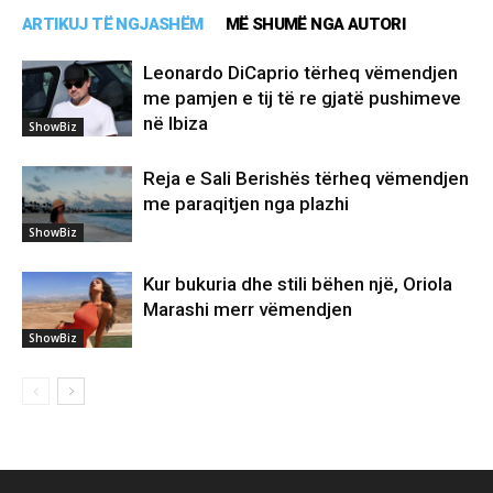
ARTIKUJ TË NGJASHËM
MË SHUMË NGA AUTORI
Leonardo DiCaprio tërheq vëmendjen
me pamjen e tij të re gjatë pushimeve
në Ibiza
ShowBiz
Reja e Sali Berishës tërheq vëmendjen
me paraqitjen nga plazhi
ShowBiz
Kur bukuria dhe stili bëhen një, Oriola
Marashi merr vëmendjen
ShowBiz