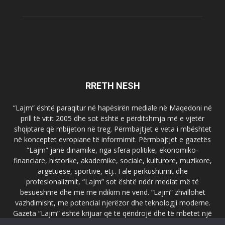
RRETH NESH
“Lajm” është paraqitur në hapësirën mediale në Maqedoni në
prill të vitit 2005 dhe sot është e përditshmja më e vjetër
shqiptare që mbijeton në treg. Përmbajtjet e veta i mbështet
në konceptet evropiane të informimit. Përmbajtjet e gazetës
“Lajm” janë dinamike, nga sfera politike, ekonomiko-
financiare, historike, akademike, sociale, kulturore, muzikore,
argëtuese, sportive, etj.. Falë përkushtimit dhe
profesionalizmit, “Lajm” sot është ndër mediat më të
besueshme dhe më me ndikim në vend. “Lajm” zhvillohet
vazhdimisht, me potencial njerëzor dhe teknologji moderne.
Gazeta “Lajm” është krijuar që të qëndrojë dhe të mbetet një
emër i dallueshëm në hapësirat ballkanike dhe evropiane. Ueb