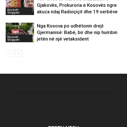
Gjakovës, Prokuroria e Kosovës ngre
Kosovë-
akuza ndaj Radoiçiçit dhe 19 serbëve
Shqipëri
Nga Kosova po udhëtonin drejt
Gjermanisë: Babë, bir dhe nip humbin
Kosovë-
jetën në një vetaksident
Shqipëri