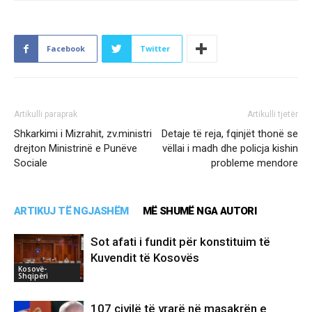
Facebook
Twitter
Artikulli paraprak
Artikulli tjetër
Shkarkimi i Mizrahit, zv.ministri
Detaje të reja, fqinjët thonë se
drejton Ministrinë e Punëve
vëllai i madh dhe policja kishin
Sociale
probleme mendore
ARTIKUJ TË NGJASHËM
MË SHUMË NGA AUTORI
Sot afati i fundit për konstituim të
Kuvendit të Kosovës
Kosovë-
Shqipëri
107 civilë të vrarë në masakrën e