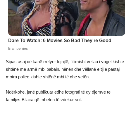
Sipas asaj që kanë rrëfyer fqinjtë, fillimisht vëllau i vogël kishte
shtënë me armë mbi babain, nënën dhe vëllanë e tij e pastaj
motra police kishte shtënë mbi të dhe vetën.
Ndërkohë, janë publikuar edhe fotografi të dy djemve të
familjes Bllaca që mbeten të vdekur sot.