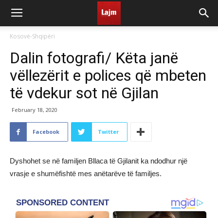
Kosovë-Shqipëri
Dalin fotografi/ Këta janë
vëllezërit e polices që mbeten
të vdekur sot në Gjilan
February 18, 2020
Facebook
Twitter
Dyshohet se në familjen Bllaca të Gjilanit ka ndodhur një
vrasje e shumëfishtë mes anëtarëve të familjes.