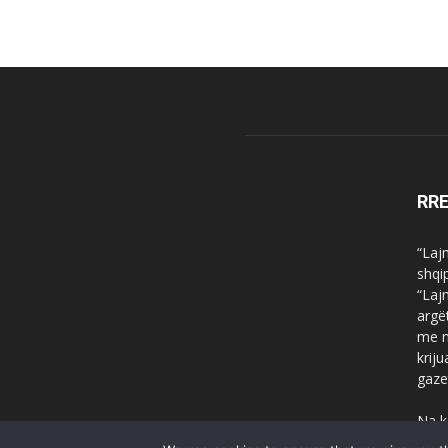
RR
“Laj
shqi
“Laj
argë
me n
krij
gaze
Na k