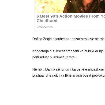
Dafina Zeqiri shquhet për pozat atraktive në rrjet
Këngëtarja e suksesshme tani ka publikuar një i
përfunduar pushimet verore.
Në fakt, Dafina së fundmi ka qenë e angazhuar 
pushuar dhe nuk i ka lënë anash pozat provokues