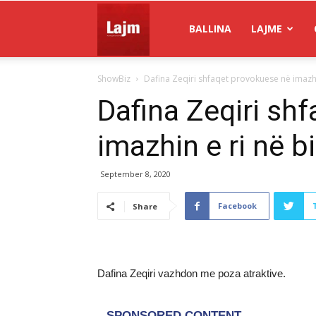
Gazeta
BALLINA
LAJME
ShowBiz
Dafina Zeqiri shfaqet provokuese në imazhin
Lajm
Dafina Zeqiri sh
imazhin e ri në bi
September 8, 2020
Facebook
Share
Dafina Zeqiri vazhdon me poza atraktive.