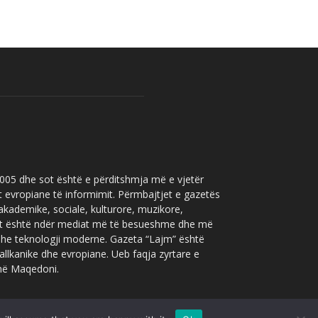
 2005 dhe sot është e përditshmja më e vjetër
t evropiane të informimit. Përmbajtjet e gazetës
 akademike, sociale, kulturore, muzikore,
” sot është ndër mediat më të besueshme dhe më
 dhe teknologji moderne. Gazeta “Lajm” është
allkanike dhe evropiane. Ueb faqja zyrtare e
 në Maqedoni.