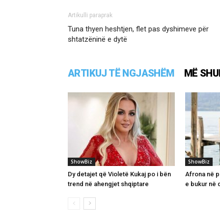
Artikulli paraprak
Tuna thyen heshtjen, flet pas dyshimeve për
shtatzëninë e dytë
ARTIKUJ TË NGJASHËM
MË SHU
ShowBiz
ShowBiz
Dy detajet që Violetë Kukaj po i bën
Afrona në pr
trend në ahengjet shqiptare
e bukur në d