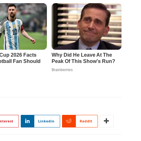
nterest
Linkedin
ReddIt