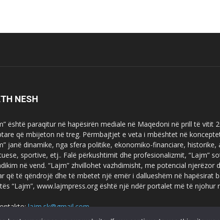
ETH NESH
m” është paraqitur në hapësirën mediale në Maqedoni në prill të vitit
ptare që mbijeton në treg. Përmbajtjet e veta i mbështet në koncepte
m” janë dinamike, nga sfera politike, ekonomiko-financiare, historike,
tuese, sportive, etj.. Falë përkushtimit dhe profesionalizmit, “Lajm
dikim në vend. “Lajm” zhvillohet vazhdimisht, me potencial njerëzor
uar që të qëndrojë dhe të mbetet një emër i dallueshëm në hapësirat b
tës “Lajm”, www.lajmpress.org është një ndër portalet më të njohur
ontakto:
lajm.sk@gmail.com