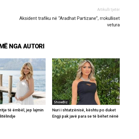
Artikulli tjetër
Aksident trafiku në “Aradhat Partizane”, rrokulliset
vetura
MË NGA AUTORI
ShowBiz
itje të ëmbël, jep lajmin
Nuri i shtatzënisë, kështu po duket
itëlindje
Engji pak javë para se të bëhet nënë