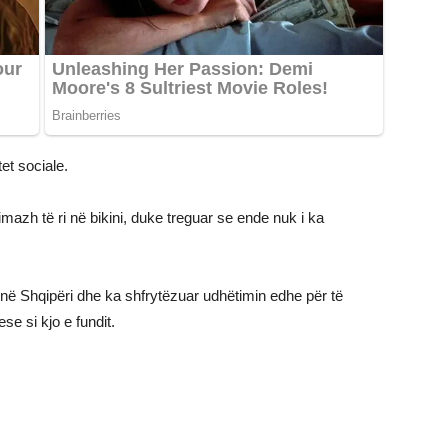
et sociale.
mazh të ri në bikini, duke treguar se ende nuk i ka
në Shqipëri dhe ka shfrytëzuar udhëtimin edhe për të
e si kjo e fundit.