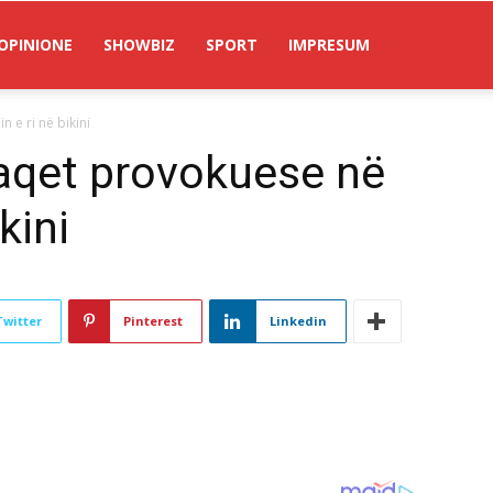
OPINIONE
SHOWBIZ
SPORT
IMPRESUM
 e ri në bikini
faqet provokuese në
kini
Twitter
Pinterest
Linkedin