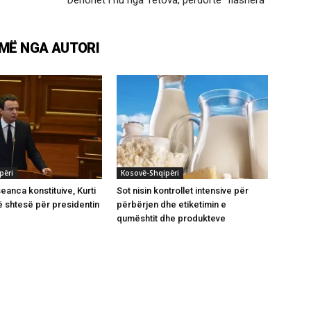
MË NGA AUTORI
përi
Kosovë-Shqipëri
eanca konstituive, Kurti
Sot nisin kontrollet intensive për
 shtesë për presidentin
përbërjen dhe etiketimin e
qumështit dhe produkteve