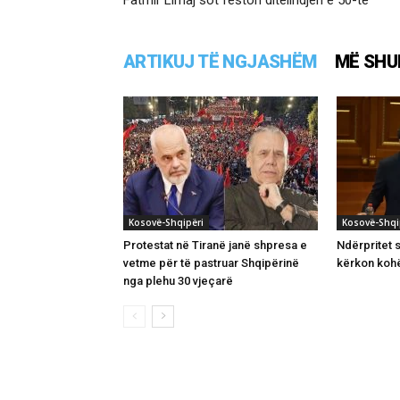
ARTIKUJ TË NGJASHËM
MË SHU
Kosovë-Shqipëri
Kosovë-Shqi
Protestat në Tiranë janë shpresa e
Ndërpritet s
vetme për të pastruar Shqipërinë
kërkon kohë
nga plehu 30 vjeçarë