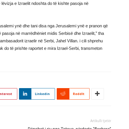
lëvizja e Izraelit ndoshta do të kishte pasoja në
salemi ynë dhe tani disa nga Jerusalemi ynë e pranon që
pasoja në marrëdhëniet midis Serbisë dhe Izraelit,” tha
basadorit izraelir në Serbi, Jahel Villan. i cili shprehu
do të prishte raportet e mira Izrael-Serbi, transmeton
nterest
Linkedin
ReddIt
Artikulli tjetër
Dënohet i riu nga Tetova, përdorte “flashera”