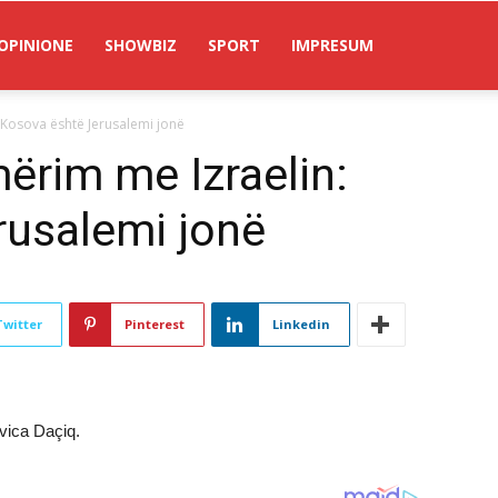
OPINIONE
SHOWBIZ
SPORT
IMPRESUM
 Kosova është Jerusalemi jonë
ërim me Izraelin:
rusalemi jonë
Twitter
Pinterest
Linkedin
Ivica Daçiq.