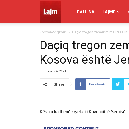
Gazeta
BALLINA
LAJME
Kosovë-Shqipëri
Daçiq tregon zemërim me Izraelin:
Lajm
Daçiq tregon zem
Kosova është Je
February 4, 2021
Facebook
Share
Kështu ka thënë kryetari i Kuvendit të Serbisë, 