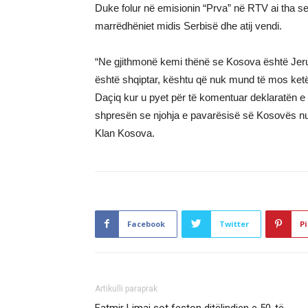
Duke folur në emisionin “Prva” në RTV ai tha se 
marrëdhëniet midis Serbisë dhe atij vendi.
“Ne gjithmonë kemi thënë se Kosova është Jeru
është shqiptar, kështu që nuk mund të mos ketë 
Daçiq kur u pyet për të komentuar deklaratën e am
shpresën se njohja e pavarësisë së Kosovës nuk 
Klan Kosova.
Facebook
Twitter
Pi
Artikulli paraprak
Fatmir Limaj sot feston ditëlindjen e 50-të