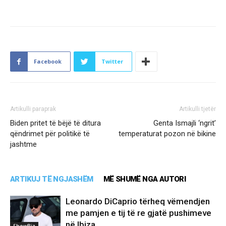
Facebook
Twitter
Artikulli paraprak
Artikulli tjetër
Biden pritet të bëjë të ditura
Genta Ismajli ‘ngrit’
qëndrimet për politikë të
temperaturat pozon në bikine
jashtme
ARTIKUJ TË NGJASHËM
MË SHUMË NGA AUTORI
Leonardo DiCaprio tërheq vëmendjen
me pamjen e tij të re gjatë pushimeve
në Ibiza
ShowBiz