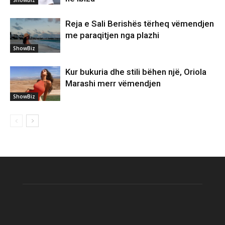
Reja e Sali Berishës tërheq vëmendjen
me paraqitjen nga plazhi
ShowBiz
Kur bukuria dhe stili bëhen një, Oriola
Marashi merr vëmendjen
ShowBiz