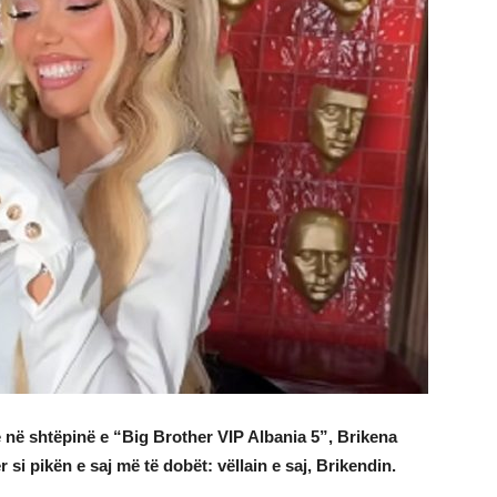
tje në shtëpinë e “Big Brother VIP Albania 5”, Brikena
i pikën e saj më të dobët: vëllain e saj, Brikendin.