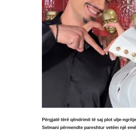
Përgjatë tërë qëndrimit të saj plot ulje-ngri
Selmani përmendte pareshtur vetëm një emër s