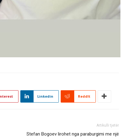
nterest
Linkedin
ReddIt
Artikulli tjetër
Stefan Bogoev lirohet nga paraburgimi me një