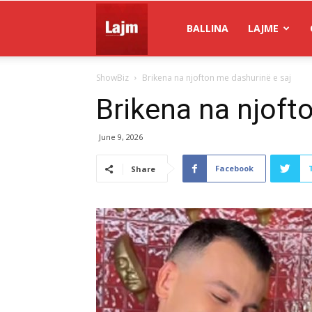
Gazeta
BALLINA
LAJME
ShowBiz
Brikena na njofton me dashurinë e saj
Lajm
Brikena na njoft
June 9, 2026
Facebook
Share