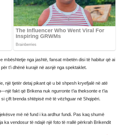
mbështetje nga jashtë, fansat mbetën disi të habitur që ai
 për t’i dhënë kurajë në asnjë nga spektaklet.
e, një tjetër detaj pikant që u bë shpesh kryefjalë në atë
n—një fakt që Brikena nuk ngurronte t’ia theksonte e t’ia
 si çift brenda shtëpisë më të vëzhguar në Shqipëri.
 ndjekësve më në fund i ka ardhur fundi. Pas kaq shumë
ja ka vendosur të ndajë një foto të rrallë përkrah Brikendit