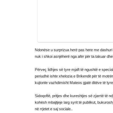
Ndonëse u surprizua herë pas here me dashuri e 
nuk i shkoi asnjëherë nga afër për ta takuar dhe
Përveç lidhjes së tyre mjaft të ngushtë e special
periudhë ishte xhelozia e Brikendit për të motrë
kujtonte vazhdimisht Mateos gjatë ditëve të tyre
Sidoqoftë, pritjes dhe kureshtjes së zjarrtë të
kohësh mbajtjeje larg syrit të publikut, bukurosh
në rrjetet e saj sociale..