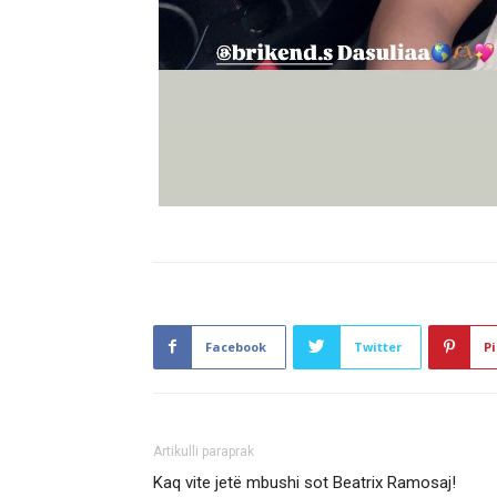
Facebook
Twitter
Pi
Artikulli paraprak
Kaq vite jetë mbushi sot Beatrix Ramosaj!