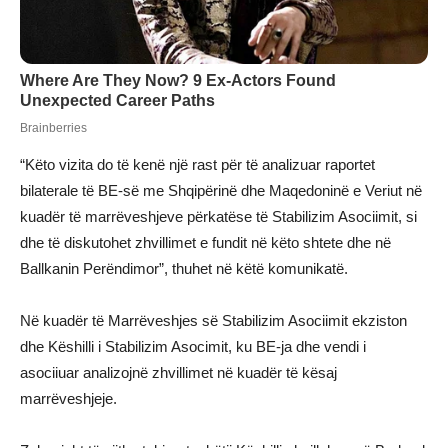
“Këto vizita do të kenë një rast për të analizuar raportet
bilaterale të BE-së me Shqipërinë dhe Maqedoninë e Veriut në
kuadër të marrëveshjeve përkatëse të Stabilizim Asociimit, si
dhe të diskutohet zhvillimet e fundit në këto shtete dhe në
Ballkanin Perëndimor”, thuhet në këtë komunikatë.
Në kuadër të Marrëveshjes së Stabilizim Asociimit ekziston
dhe Këshilli i Stabilizim Asocimit, ku BE-ja dhe vendi i
asociiuar analizojnë zhvillimet në kuadër të kësaj
marrëveshjeje.