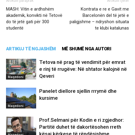
Artikulli paraprak
Artikulli tjetër
MASH: Vitin e ardhshëm
Kontrata e re e Gavit me
akademik, konvikti në Tetovë
Barcelonën del të jetë e
do të jetë gati për 300
paligjshme – ndryshon situata
studentë
te klubi katalunas
ARTIKUJ TË NGJASHËM
MË SHUMË NGA AUTORI
Tetova në prag të vendimit për emrat
e rinj të rrugëve: Në shtator kalojnë në
Qeveri
Maqedoni
Panelet diellore sjellin rrrymë dhe
kursime
Maqedoni
Prof.Selmani për Kodin e ri zgjedhor:
Partitë duhet të dakortësohen rreth
kësaj kërkese të rëndësishme
Maqedoni