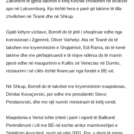
Zakonisht të gjitha takimet e këtij Këshilli zhvillohen në Bruksel
apo në Luksemburg. Kjo është hera e parë që takime të tilla
zhvillohen në Tiranë dhe në Shkup.
Gjatë këtyre vizitave, Borrell do të jetë i shoqëruar edhe nga
komisionari i Zgjerimit, Oliver Varhelyi. Ata në Tiranë do të
takohen me kryeministrin e Shqipërisë, Edi Rama, do të kenë
takime dhe me përfaqësuesit e të rinjve ndërsa do të marrin
pjesë edhe në inaugurimin e Kullës së Venecias në Durrës,
restaurimi i së cilës është financuar nga fondet e BE-së.
Në Shkup, Borrell do të takohet me kryeministrin maqedonas,
Dimitar Kovaçevski, por edhe me presidentin Stevo
Pendarovski, dhe me një numër ministrash të këtij vendi.
Maqedonia e Veriut ishte shteti i parë i rajonit të Ballkanit
Perëndimorë i cili me BE-në kishte arritur marrëveshjen e
Stabilizim Asociimit, qysh në vitin 2001. Por, u desh të priste