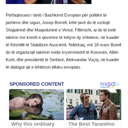
Përfaqësuesi i lartë i Bashkimit Evropian për politikë të
jashtme dhe siguri, Josep Borrell, këtë javë do të vizitojë
Shqipërinë dhe Maqedoninë e Veriut. Fillimisht, ai do të ketë
takime me krerët e qeverive të këtyre dy shteteve, në kuadër
të Këshillit të Stabilizim Asociimit. Ndërkaq, më 18 mars Borell
do të organizojë takimin midis kryeministrit të Kosovës, Albin
Kurti, dhe presidentit të Serbisë, Aleksandar Vuçiq, në kuadër
të dialogut që e lehtëson blloku evropian.