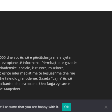
 2005 dhe sot është e përditshmja më e vjetër
t evropiane të informimit. Përmbajtjet e gazetës
 akademike, sociale, kulturore, muzikore,
” sot është ndër mediat më të besueshme dhe më
 dhe teknologji moderne. Gazeta “Lajm” është
allkanike dhe evropiane. Ueb faqja zyrtare e
 në Maqedoni.
ill assume that you are happy with it.
Ok