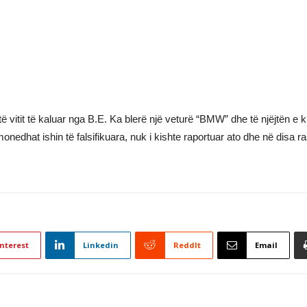
të vitit të kaluar nga B.E. Ka blerë një veturë “BMW” dhe të njëjtën e 
nedhat ishin të falsifikuara, nuk i kishte raportuar ato dhe në disa ras
nterest
Linkedin
ReddIt
Email