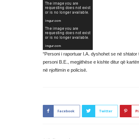
“Personi i raportuar I.A. dyshohet se në shtator 
personi B.E., megjithëse e kishte ditur që kartëmo
në njoftimin e policisë.
Facebook
Twitter
Pi