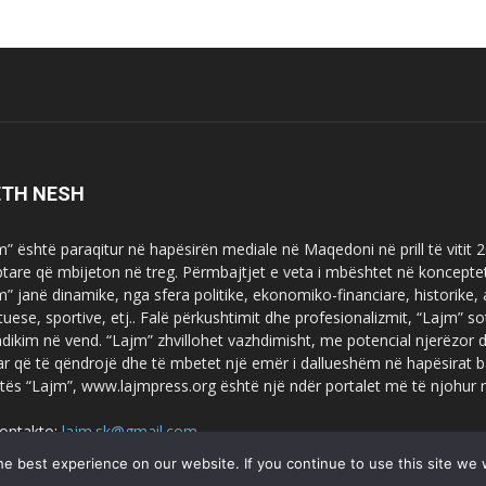
ETH NESH
m” është paraqitur në hapësirën mediale në Maqedoni në prill të vitit
ptare që mbijeton në treg. Përmbajtjet e veta i mbështet në koncepte
m” janë dinamike, nga sfera politike, ekonomiko-financiare, historike,
tuese, sportive, etj.. Falë përkushtimit dhe profesionalizmit, “Lajm
dikim në vend. “Lajm” zhvillohet vazhdimisht, me potencial njerëzor
uar që të qëndrojë dhe të mbetet një emër i dallueshëm në hapësirat b
tës “Lajm”, www.lajmpress.org është një ndër portalet më të njohur
ontakto:
lajm.sk@gmail.com
e best experience on our website. If you continue to use this site we w