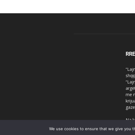
RR
“Laj
shqi
“Laj
argë
me n
krij
gaze
Na k
We use cookies to ensure that we give you th