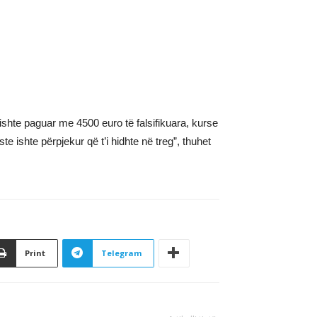
kishte paguar me 4500 euro të falsifikuara, kurse
te ishte përpjekur që t’i hidhte në treg”, thuhet
Print
Telegram