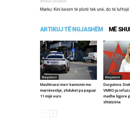
Artikulli paraprak
Marku: Kini besim të plotë tek unë, do të luftojë
ARTIKUJ TË NGJASHËM
MË SHU
Maqedoni
Maqedoni
Mashtruesi merr kamionin me
Durgutova: Disk
marrëveshje, zhduket pa paguar
VMRO‑ja refuzo
11 mijë euro
madhe ligjore 
shtatzëna