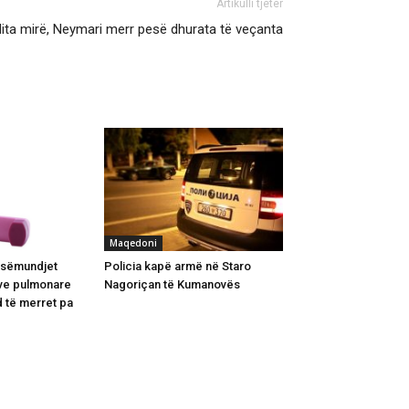
Artikulli tjetër
ita mirë, Neymari merr pesë dhurata të veçanta
Maqedoni
r sëmundjet
Policia kapë armë në Staro
ive pulmonare
Nagoriçan të Kumanovës
d të merret pa