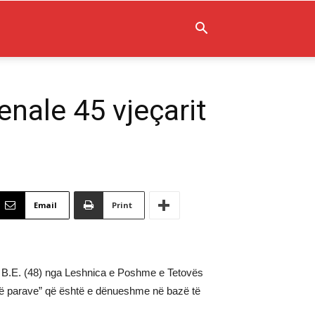
enale 45 vjeçarit
Email
Print
he B.E. (48) nga Leshnica e Poshme e Tetovës
m të parave” që është e dënueshme në bazë të