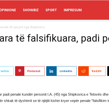
OPINIONE
SHOWBIZ
SPORT
IMPRESUM
penale 45 vjeçarit nga Shipkovica
ra të falsifikuara, padi p
Twitter
Pinterest
Linkedin
ReddIt
r padi penale kundër personit I.A. (45) nga Shipkovica e Tetovës d
r shkak të dyshimit se të njëjtit kishin kryer vepër penale “falsifiki