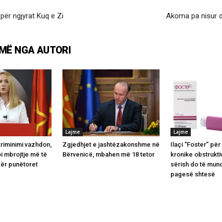
 për ngjyrat Kuq e Zi
Akoma pa nisur d
MË NGA AUTORI
Lajme
Lajme
riminimi vazhdon,
Zgjedhjet e jashtëzakonshme në
Ilaçi “Foster” pë
i mbrojtje më të
Bërvenicë, mbahen më 18 tetor
kronike obstrukt
për punëtoret
sërish do të mun
pagesë shtesë