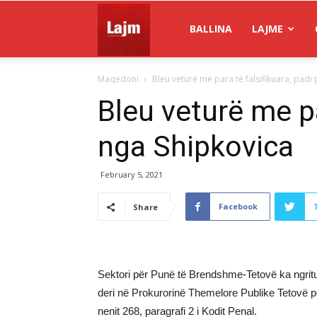
Gazeta
BALLINA
LAJME
Maqedoni
Bleu veturë me para të falsifikuara, padi 
Lajm
Bleu veturë me pa
nga Shipkovica
February 5, 2021
Facebook
Share
Sektori për Punë të Brendshme-Tetovë ka ngritu
deri në Prokurorinë Themelore Publike Tetovë pë
nenit 268, paragrafi 2 i Kodit Penal.