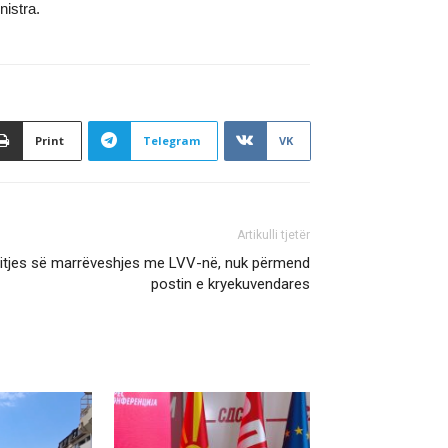
nistra.
Print
Telegram
VK
Artikulli tjetër
rritjes së marrëveshjes me LVV-në, nuk përmend
postin e kryekuvendares