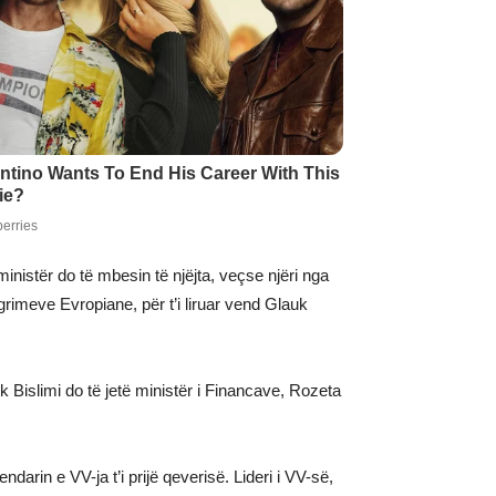
nistër do të mbesin të njëjta, veçse njëri nga
grimeve Evropiane, për t’i liruar vend Glauk
 Bislimi do të jetë ministër i Financave, Rozeta
rin e VV-ja t’i prijë qeverisë. Lideri i VV-së,