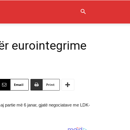
për eurointegrime
Email
Print
aj partie më 6 janar, gjatë negociatave me LDK-