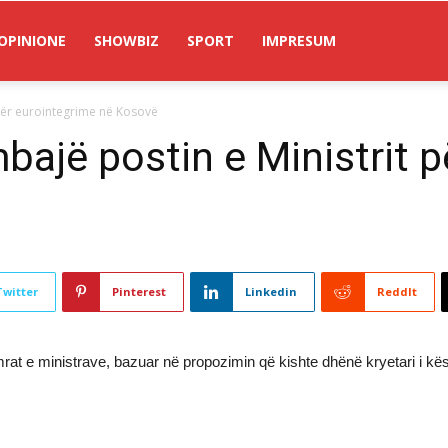
OPINIONE
SHOWBIZ
SPORT
IMPRESUM
 për eurointegrime në Kosovë
bajë postin e Ministrit 
Twitter
Pinterest
Linkedin
ReddIt
t e ministrave, bazuar në propozimin që kishte dhënë kryetari i kës