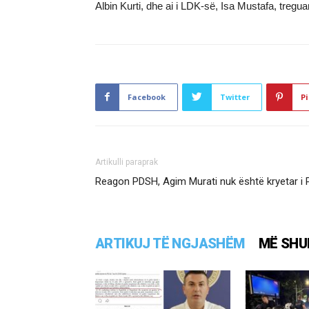
Albin Kurti, dhe ai i LDK-së, Isa Mustafa, tregu
Facebook
Twitter
Pi
Artikulli paraprak
Reagon PDSH, Agim Murati nuk është kryetar i 
ARTIKUJ TË NGJASHËM
MË SHU