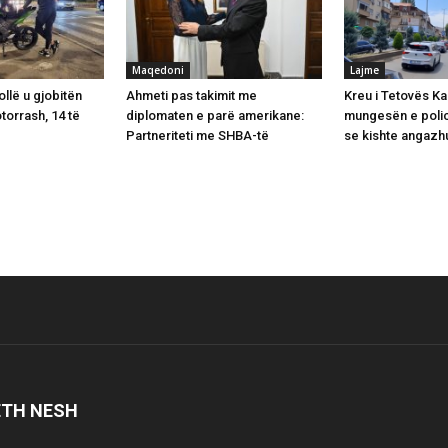
Maqedoni
Lajme
ollë u gjobitën
Ahmeti pas takimit me
Kreu i Tetovës K
torrash, 14 të
diplomaten e parë amerikane:
mungesën e polic
Partneriteti me SHBA-të
se kishte angazhu
ETH NESH