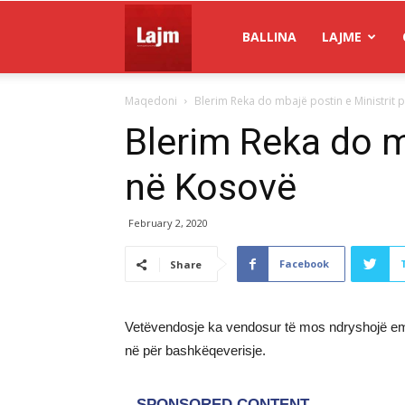
Gazeta
BALLINA
LAJME
Maqedoni
Blerim Reka do mbajë postin e Ministrit
Lajm
Blerim Reka do m
në Kosovë
February 2, 2020
Facebook
Share
Vetëvendosje ka vendosur të mos ndryshojë emra
në për bashkëqeverisje.