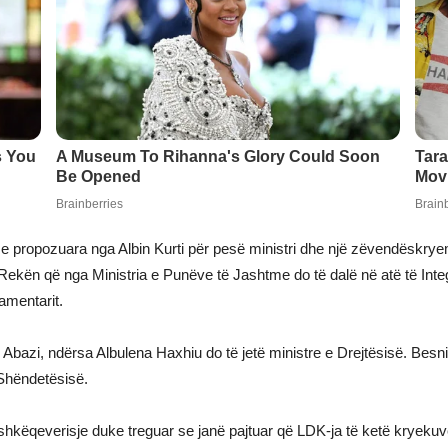
e propozuara nga Albin Kurti për pesë ministri dhe një zëvendëskryemi
im Rekën që nga Ministria e Punëve të Jashtme do të dalë në atë të Inte
amentarit.
Abazi, ndërsa Albulena Haxhiu do të jetë ministre e Drejtësisë. Besnik
 Shëndetësisë.
ëqeverisje duke treguar se janë pajtuar që LDK-ja të ketë kryekuvenda