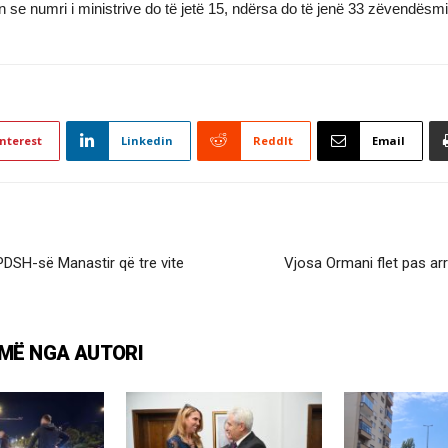
an se numri i ministrive do të jetë 15, ndërsa do të jenë 33 zëvendësmi
nterest
Linkedin
ReddIt
Email
PDSH-së Manastir që tre vite
Vjosa Ormani flet pas a
MË NGA AUTORI