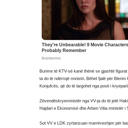
Burime të KTV-së kanë thënë se gjashtë figurat 
ta do të ndërrojë ministri. Bëhet fjalë për Bler
Konjufcës, që do të largohet nga posti i kryeparl
Zëvendëskryeministër nga VV-ja do të jetë Haki 
Hajdari e Ekonomisë dhe Arben Vitia ministër i
Sot VV e LDK zyrtarizuan marrëveshjen për bashk