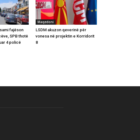
Maqedoni
asami fajëson
LSDM akuzon qeverinë për
ëve, SPB thotë
vonesa në projektin e Korridorit
ar 4 policë
8