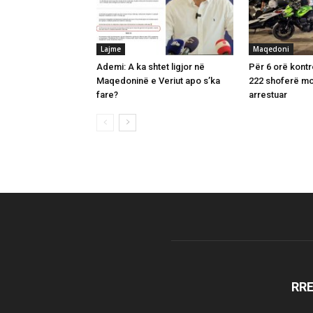
Lajme
Maqedoni
Ademi: A ka shtet ligjor në
Për 6 orë kontr
Maqedoninë e Veriut apo s’ka
222 shoferë mo
fare?
arrestuar
RR