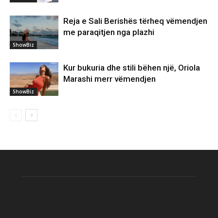
Reja e Sali Berishës tërheq vëmendjen
me paraqitjen nga plazhi
ShowBiz
Kur bukuria dhe stili bëhen një, Oriola
Marashi merr vëmendjen
ShowBiz