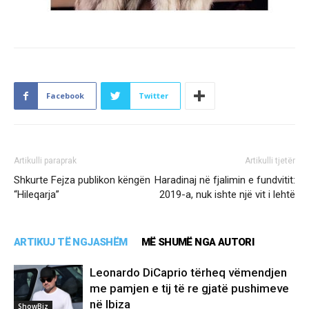
Facebook
Twitter
Artikulli paraprak
Artikulli tjetër
Shkurte Fejza publikon këngën
Haradinaj në fjalimin e fundvitit:
“Hileqarja”
2019-a, nuk ishte një vit i lehtë
ARTIKUJ TË NGJASHËM
MË SHUMË NGA AUTORI
Leonardo DiCaprio tërheq vëmendjen
me pamjen e tij të re gjatë pushimeve
në Ibiza
ShowBiz