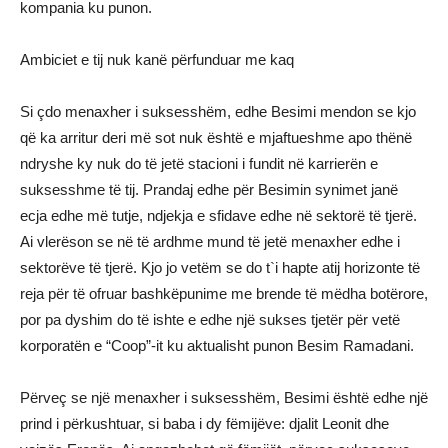
kompania ku punon.
Ambiciet e tij nuk kanë përfunduar me kaq
Si çdo menaxher i suksesshëm, edhe Besimi mendon se kjo
që ka arritur deri më sot nuk është e mjaftueshme apo thënë
ndryshe ky nuk do të jetë stacioni i fundit në karrierën e
suksesshme të tij. Prandaj edhe për Besimin synimet janë
ecja edhe më tutje, ndjekja e sfidave edhe në sektorë të tjerë.
Ai vlerëson se në të ardhme mund të jetë menaxher edhe i
sektorëve të tjerë. Kjo jo vetëm se do t`i hapte atij horizonte të
reja për të ofruar bashkëpunime me brende të mëdha botërore,
por pa dyshim do të ishte e edhe një sukses tjetër për vetë
korporatën e “Coop”-it ku aktualisht punon Besim Ramadani.
Përveç se një menaxher i suksesshëm, Besimi është edhe një
prind i përkushtuar, si baba i dy fëmijëve: djalit Leonit dhe