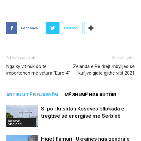
Facebook
Twitter
Artikulli paraprak
Artikulli tjetër
Nga ky vit nuk do të
Zelanda e Re drejt mbylljes së
importohen më vetura “Euro 4”
kufijve gjatë gjithë vitit 2021
ARTIKUJ TË NGJASHËM
MË SHUMË NGA AUTORI
Si po i kushton Kosovës bllokada e
tregtisë së energjisë me Serbinë
Kosovë-
Shqipëri
Hiqet flamuri i Ukrainës nga qendra e