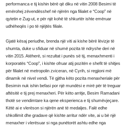
performanca e tij kishin bërë që diku në vitin 2008 Besimi të
emërohej zëvendësshef në njërën nga filialet e “Coop” në
qytetin e Zug-ut, e për një kohë të shkurtër ishte emëruar
udhëheqës i po të njëjtës filiale.
Gjatë kësaj periudhe, brenda një viti ai kishe bërë lëvizje të
shumta, duke u sfiduar në shumë pozita të ndryshe deri në
vitin 2015. Atëherë, si rezultat i punës së tij, menaxhmenti i
korporatës “Coop”, i kishte ofruar atij pozitën e shefit të shitjes
për filialet në metropolin zviceran, në Cyrih, si regjioni më
dinamik në nivel vendi. Të gjitha këto pozita menaxheriale për
Besimin nuk ishin befasi por një mundësi e mirë për të treguar
aftësitë e tij prej menaxheri. Për këto arritje, Besim Ramadani
thotë se vendimtare ka qene eksperienca e tij shumëvjeçare.
Këtë ai e vlerëson si njërën anë të medaljes. Falë edhe
shkollimit dhe gradave që kishte arritur ndër vite, ai u bë një
menaxher i vlerësuar si nga punëtorët ashtu edhe nga