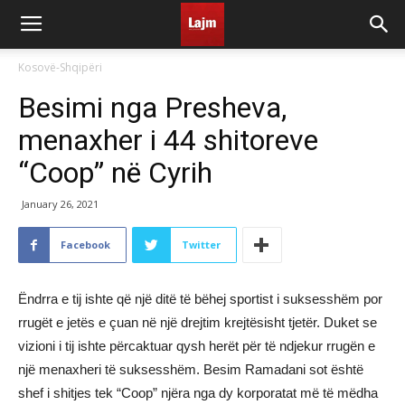
Kosovë-Shqipëri
Besimi nga Presheva,
menaxher i 44 shitoreve
“Coop” në Cyrih
January 26, 2021
Facebook
Twitter
Ëndrra e tij ishte që një ditë të bëhej sportist i suksesshëm por
rrugët e jetës e çuan në një drejtim krejtësisht tjetër. Duket se
vizioni i tij ishte përcaktuar qysh herët për të ndjekur rrugën e
një menaxheri të suksesshëm. Besim Ramadani sot është
shef i shitjes tek “Coop” njëra nga dy korporatat më të mëdha