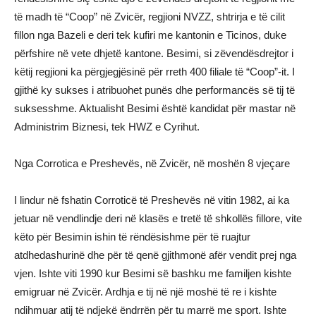
të madh të “Coop” në Zvicër, regjioni NVZZ, shtrirja e të cilit
fillon nga Bazeli e deri tek kufiri me kantonin e Ticinos, duke
përfshire në vete dhjetë kantone. Besimi, si zëvendësdrejtor i
këtij regjioni ka përgjegjësinë për rreth 400 filiale të “Coop”-it. I
gjithë ky sukses i atribuohet punës dhe performancës së tij të
suksesshme. Aktualisht Besimi është kandidat për mastar në
Administrim Biznesi, tek HWZ e Cyrihut.
Nga Corrotica e Preshevës, në Zvicër, në moshën 8 vjeçare
I lindur në fshatin Corroticë të Preshevës në vitin 1982, ai ka
jetuar në vendlindje deri në klasës e tretë të shkollës fillore, vite
këto për Besimin ishin të rëndësishme për të ruajtur
atdhedashurinë dhe për të qenë gjithmonë afër vendit prej nga
vjen. Ishte viti 1990 kur Besimi së bashku me familjen kishte
emigruar në Zvicër. Ardhja e tij në një moshë të re i kishte
ndihmuar atij të ndjekë ëndrrën për tu marrë me sport. Ishte