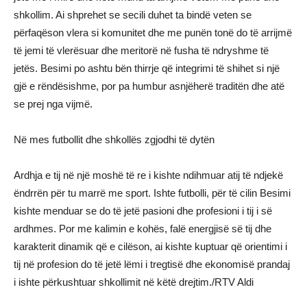
shkollim. Ai shprehet se secili duhet ta bindë veten se
përfaqëson vlera si komunitet dhe me punën tonë do të arrijmë
të jemi të vlerësuar dhe meritorë në fusha të ndryshme të
jetës. Besimi po ashtu bën thirrje që integrimi të shihet si një
gjë e rëndësishme, por pa humbur asnjëherë traditën dhe atë
se prej nga vijmë.
Në mes futbollit dhe shkollës zgjodhi të dytën
Ardhja e tij në një moshë të re i kishte ndihmuar atij të ndjekë
ëndrrën për tu marrë me sport. Ishte futbolli, për të cilin Besimi
kishte menduar se do të jetë pasioni dhe profesioni i tij i së
ardhmes. Por me kalimin e kohës, falë energjisë së tij dhe
karakterit dinamik që e cilëson, ai kishte kuptuar që orientimi i
tij në profesion do të jetë lëmi i tregtisë dhe ekonomisë prandaj
i ishte përkushtuar shkollimit në këtë drejtim./RTV Aldi