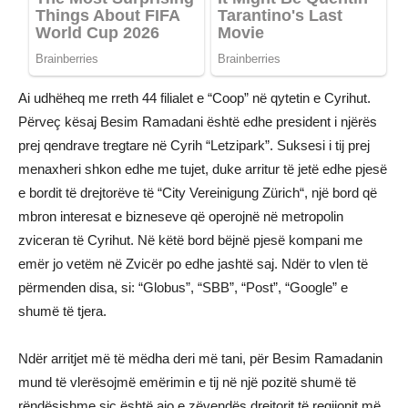
Ai udhëheq me rreth 44 filialet e “Coop” në qytetin e Cyrihut.
Përveç kësaj Besim Ramadani është edhe president i njërës
prej qendrave tregtare në Cyrih “Letzipark”. Suksesi i tij prej
menaxheri shkon edhe me tujet, duke arritur të jetë edhe pjesë
e bordit të drejtorëve të “City Vereinigung Zürich“, një bord që
mbron interesat e bizneseve që operojnë në metropolin
zviceran të Cyrihut. Në këtë bord bëjnë pjesë kompani me
emër jo vetëm në Zvicër po edhe jashtë saj. Ndër to vlen të
përmenden disa, si: “Globus”, “SBB”, “Post”, “Google” e
shumë të tjera.
Ndër arritjet më të mëdha deri më tani, për Besim Ramadanin
mund të vlerësojmë emërimin e tij në një pozitë shumë të
rëndësishme siç është ajo e zëvendës drejtorit të regjionit më