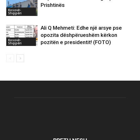
Prishtinës
Kosovë-
Shqipëri
Ali Q Mehmeti: Edhe një arsye pse
opozita dëshpërueshëm kërkon
Kosovë-
pozitën e presidentit! (FOTO)
Shqipëri