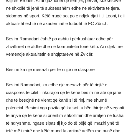
vajzës Eronës. Ai angazhohet që fëmijët, përveç sukseseve
në shkollë të jenë të suksesshëm edhe në aktivitete të tjera,
sidomos në sport. Këtë rrugë sot po e ndjek djali i tij Leoni, i cili
aktualisht është në akademinë e futbollit të FC Zürich.
Besim Ramadani është po ashtu i përkushtuar edhe për
zhvillimet në atdhe dhe në komunitetin tonë këtu. Ai ndjek me
vëmendje aktualitetin e shqiptarëve në Zvicër.
Besimi ka një mesazh për të rinjtë në diasporë
Besimi Ramadani, ka edhe një mesazh për të rinjtë e
diasporës të cilët i inkurajon që të kenë besim në atë që janë
dhe të besojnë në vlerat që kanë si të rinj, me shumë
potencial. Besimi nga pozita që ka sot, u bën thirrje në veçanti
të rinjve që të kenë si orientim shkollimin dhe arritjen në fusha
të ndryshme, ngase sipas tij kjo do të bëjë që imazhi ynë të
jetë më i mirë dhe këtë mund ta arrijmë vetëm me punë dhe