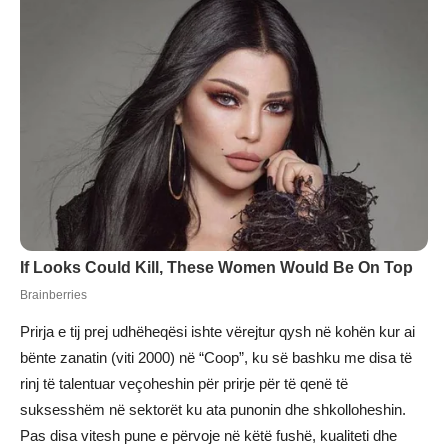
Prirja e tij prej udhëheqësi ishte vërejtur qysh në kohën kur ai
bënte zanatin (viti 2000) në “Coop”, ku së bashku me disa të
rinj të talentuar veçoheshin për prirje për të qenë të
suksesshëm në sektorët ku ata punonin dhe shkolloheshin.
Pas disa vitesh pune e përvoje në këtë fushë, kualiteti dhe