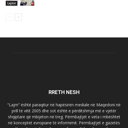
Lajme
RRETH NESH
“Lajm” është paraqitur në hapësirën mediale në Maqedoni në
prill të vitit 2005 dhe sot është e përditshmja më e vjetër
shqiptare që mbijeton në treg. Përmbajtjet e veta i mbështet
në konceptet evropiane të informimit. Përmbajtjet e gazetës