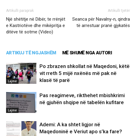
Artikulli paraprak
Artikulli tjetër
Një shëtitje në Dibër, te rrënjët
Seanca për Navalny-n, qindra
e Kastriotëve dhe mikëpritja e
të arrestuar pranë gjykatës
ditëve të sotme (Video)
ARTIKUJ TË NGJASHËM
MË SHUMË NGA AUTORI
Po zbrazen shkollat në Maqedoni, këtë
vit rreth 5 mijë nxënës më pak në
klasë të parë
Lajme
Pas reagimeve, rikthehet mbishkrimi
në gjuhën shqipe në tabelën kufitare
Lajme
Ademi: A ka shtet ligjor në
Maqedoninë e Veriut apo s’ka fare?