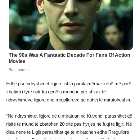
Edhe pse ndryshimet ligjore ishin paralajmëruar kohë më parë,
zbatimi i tyre nuk ka qenë u mundur, për shkak të
ndryshimeve ligjore dhe rregulloreve që duhej të miratoheshin.
“Në ndryshimet ligjore që u miratuan në Kuvend, parashihet që
risitë të mund të zbatohen 20 ditë pas hyrjes në fuqi të ligjit. Në
disa nene të Ligjit parashihet që të miratohen edhe Rregullore