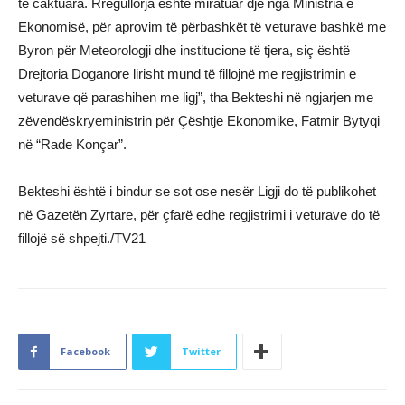
të caktuara. Rregullorja është miratuar dje nga Ministria e
Ekonomisë, për aprovim të përbashkët të veturave bashkë me
Byron për Meteorologji dhe institucione të tjera, siç është
Drejtoria Doganore lirisht mund të fillojnë me regjistrimin e
veturave që parashihen me ligj”, tha Bekteshi në ngjarjen me
zëvendëskryeministrin për Çështje Ekonomike, Fatmir Bytyqi
në “Rade Konçar”.
Bekteshi është i bindur se sot ose nesër Ligji do të publikohet
në Gazetën Zyrtare, për çfarë edhe regjistrimi i veturave do të
fillojë së shpejti./TV21
Facebook
Twitter