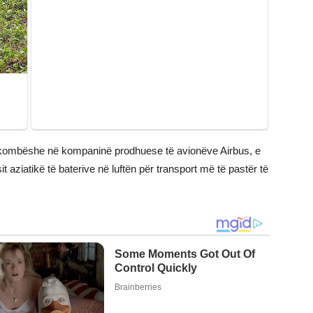
kombëshe në kompaninë prodhuese të avionëve Airbus, e
t aziatikë të baterive në luftën për transport më të pastër të