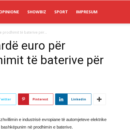
OPINIONE
SHOWBIZ
SPORT
IMPRESUM
e prodhimit të baterive për...
ardë euro për
himit të baterive për
Twitter
Pinterest
Linkedin
hvillimin e industrisë evropiane të automjeteve elektrike
r bashkëpunim në prodhimin e baterive.