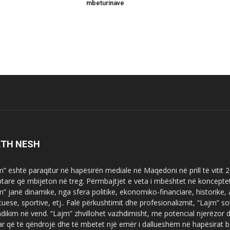
mbeturinave
ETH NESH
m” është paraqitur në hapësirën mediale në Maqedoni në prill të vitit
ptare që mbijeton në treg. Përmbajtjet e veta i mbështet në koncepte
m” janë dinamike, nga sfera politike, ekonomiko-financiare, historike,
tuese, sportive, etj.. Falë përkushtimit dhe profesionalizmit, “Lajm
dikim në vend. “Lajm” zhvillohet vazhdimisht, me potencial njerëzor
uar që të qëndrojë dhe të mbetet një emër i dallueshëm në hapësirat b