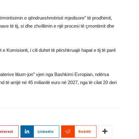
përmirësimin e qëndrueshmërisë mjedisore” të prodhimit,
ve të tij, si dhe zhvillimin e një procesi të çmontimit dhe
t e Komisionit, i cili duhet të përshkruajë hapat e tij të parë
baterive litium-jon” vjen nga Bashkimi Evropian, ndërsa
d të arrijë në 45 miliardë euro në 2027, nga të cilat 20 deri
nterest
Linkedin
ReddIt