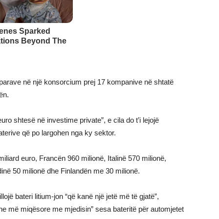
parave në një konsorcium prej 17 kompanive në shtatë
ën.
ro shtesë në investime private”, e cila do t’i lejojë
terive që po largohen nga ky sektor.
iliard euro, Francën 960 milionë, Italinë 570 milionë,
dinë 50 milionë dhe Finlandën me 30 milionë.
illojë bateri litium-jon “që kanë një jetë më të gjatë”,
dhe më miqësore me mjedisin” sesa bateritë për automjetet