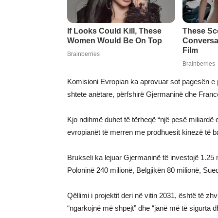
Komisioni Evropian ka aprovuar sot pagesën e 
shtete anëtare, përfshirë Gjermaninë dhe Franc
Kjo ndihmë duhet të tërheqë “një pesë miliardë eu
evropianët të merren me prodhuesit kinezë të ba
Brukseli ka lejuar Gjermaninë të investojë 1.25 m
Poloninë 240 milionë, Belgjikën 80 milionë, Sue
Qëllimi i projektit deri në vitin 2031, është të zhv
“ngarkojnë më shpejt” dhe “janë më të sigurta 