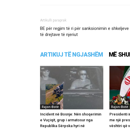
Artikulli paraprak
BE për regjim të ri për sanksionimin e shkeljeve
të drejtave të njeriut
ARTIKUJ TË NGJASHËM
MË SHU
Rajon-Botë
Rajon-Botë
Incident në Bosnje: Nën shoqerimin
Presidenti i
e Vuçiqit, grup i armatosur nga
me një pres
Republika Sërpska hyri në
vështiri që v