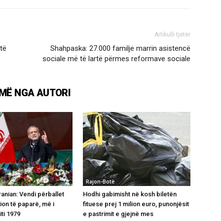
Artikulli tjetër
 të
Shahpaska: 27.000 familje marrin asistencë
sociale më të lartë përmes reformave sociale
MË NGA AUTORI
Rajon-Botë
ranian: Vendi përballet
Hodhi gabimisht në kosh biletën
ion të paparë, më i
fituese prej 1 milion euro, punonjësit
iti 1979
e pastrimit e gjejnë mes