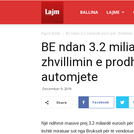
Gazeta
BALLINA
LAJME
Rajon-Botë
BE ndan 3.2 miliardë euro për zhvillimin 
Lajm
BE ndan 3.2 mili
zhvillimin e prod
automjete
December 9, 2019
Facebook
Share
Një ndihmë masive prej 3.2 miliardë eurosh për z
është miratuar sot nga Brukseli për të vendosu