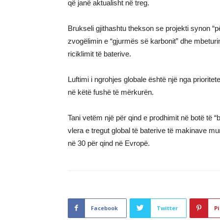
që janë aktualisht në treg.
Brukseli gjithashtu thekson se projekti synon “
zvogëlimin e “gjurmës së karbonit” dhe mbeturina
riciklimit të baterive.
Luftimi i ngrohjes globale është një nga prioritete
në këtë fushë të mërkurën.
Tani vetëm një për qind e prodhimit në botë të “
vlera e tregut global të baterive të makinave mun
në 30 për qind në Evropë.
Facebook
Twitter
Pi