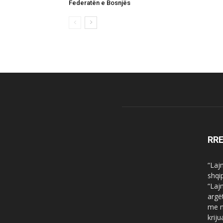
Federatën e Bosnjës
RR
“Laj
shqi
“Laj
argë
me n
krij