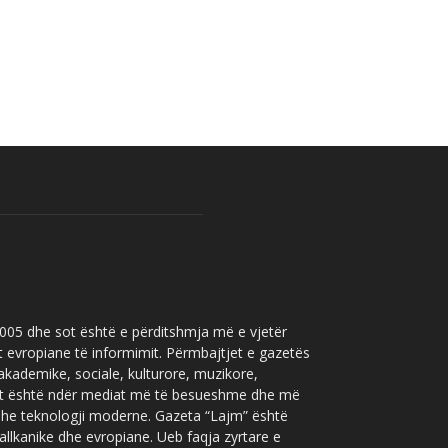
 2005 dhe sot është e përditshmja më e vjetër
t evropiane të informimit. Përmbajtjet e gazetës
 akademike, sociale, kulturore, muzikore,
” sot është ndër mediat më të besueshme dhe më
 dhe teknologji moderne. Gazeta “Lajm” është
allkanike dhe evropiane. Ueb faqja zyrtare e