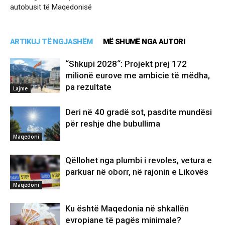
autobusit të Maqedonisë
ARTIKUJ TË NGJASHËM
MË SHUMË NGA AUTORI
“Shkupi 2028“: Projekt prej 172
milionë eurove me ambicie të mëdha,
pa rezultate
Lajme
Deri në 40 gradë sot, pasdite mundësi
për reshje dhe bubullima
Maqedoni
Qëllohet nga plumbi i revoles, vetura e
parkuar në oborr, në rajonin e Likovës
Maqedoni
Ku është Maqedonia në shkallën
evropiane të pagës minimale?