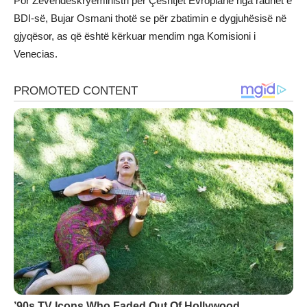
Por Zëvendëskryeministri për Çështjet Evropiane nga radhët e
BDI-së, Bujar Osmani thotë se për zbatimin e dygjuhësisë në
gjyqësor, as që është kërkuar mendim nga Komisioni i
Venecias.