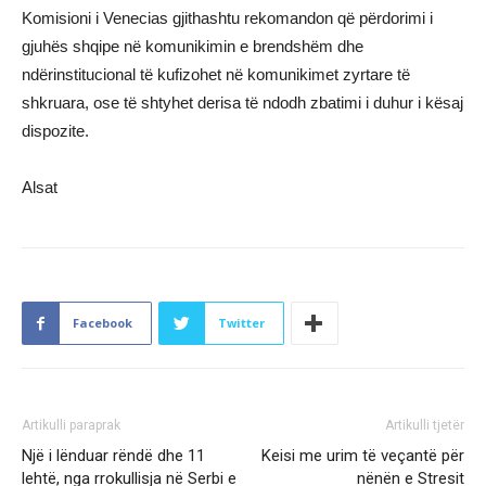
Komisioni i Venecias gjithashtu rekomandon që përdorimi i
gjuhës shqipe në komunikimin e brendshëm dhe
ndërinstitucional të kufizohet në komunikimet zyrtare të
shkruara, ose të shtyhet derisa të ndodh zbatimi i duhur i kësaj
dispozite.
Alsat
Facebook
Twitter
Artikulli paraprak
Artikulli tjetër
Një i lënduar rëndë dhe 11
Keisi me urim të veçantë për
lehtë, nga rrokullisja në Serbi e
nënën e Stresit