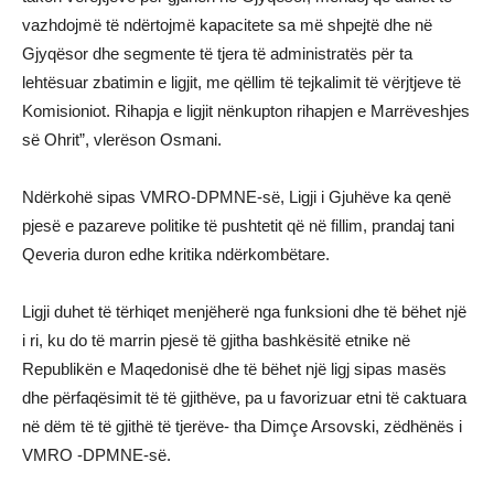
vazhdojmë të ndërtojmë kapacitete sa më shpejtë dhe në
Gjyqësor dhe segmente të tjera të administratës për ta
lehtësuar zbatimin e ligjit, me qëllim të tejkalimit të vërjtjeve të
Komisioniot. Rihapja e ligjit nënkupton rihapjen e Marrëveshjes
së Ohrit”, vlerëson Osmani.
Ndërkohë sipas VMRO-DPMNE-së, Ligji i Gjuhëve ka qenë
pjesë e pazareve politike të pushtetit që në fillim, prandaj tani
Qeveria duron edhe kritika ndërkombëtare.
Ligji duhet të tërhiqet menjëherë nga funksioni dhe të bëhet një
i ri, ku do të marrin pjesë të gjitha bashkësitë etnike në
Republikën e Maqedonisë dhe të bëhet një ligj sipas masës
dhe përfaqësimit të të gjithëve, pa u favorizuar etni të caktuara
në dëm të të gjithë të tjerëve- tha Dimçe Arsovski, zëdhënës i
VMRO -DPMNE-së.