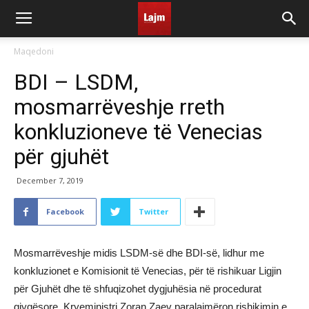
Maqedoni
BDI – LSDM,
mosmarrëveshje rreth
konkluzioneve të Venecias
për gjuhët
December 7, 2019
Facebook
Twitter
Mosmarrëveshje midis LSDM-së dhe BDI-së, lidhur me
konkluzionet e Komisionit të Venecias, për të rishikuar Ligjin
për Gjuhët dhe të shfuqizohet dygjuhësia në procedurat
gjyqësore. Kryeministri Zoran Zaev paralajmëron rishikimin e