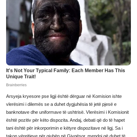
Arsyeja kryesore pse ligji është dërguar në Komision ishte
vlerësimi i dilemës se a duhet dygjuhësia të jetë pjesë e
banknotave dhe uniformave të ushtrisë. Vlerësimi i Komisionit
është pozitiv për këto dispozita. Andaj, debati që do të hapet
tani është për inkorporimin e këtyre dispozitave në ligj. Sa i
takon vërejtjeve për gjuhën në Gjyqësor, mendoj që duhet të