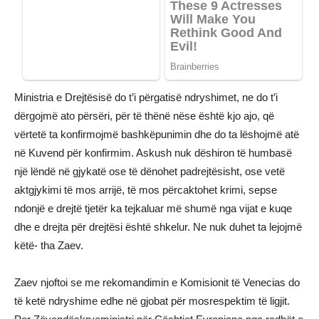
Ministria e Drejtësisë do t’i përgatisë ndryshimet, ne do t’i
dërgojmë ato përsëri, për të thënë nëse është kjo ajo, që
vërtetë ta konfirmojmë bashkëpunimin dhe do ta lëshojmë atë
në Kuvend për konfirmim. Askush nuk dëshiron të humbasë
një lëndë në gjykatë ose të dënohet padrejtësisht, ose vetë
aktgjykimi të mos arrijë, të mos përcaktohet krimi, sepse
ndonjë e drejtë tjetër ka tejkaluar më shumë nga vijat e kuqe
dhe e drejta për drejtësi është shkelur. Ne nuk duhet ta lejojmë
këtë- tha Zaev.
Zaev njoftoi se me rekomandimin e Komisionit të Venecias do
të ketë ndryshime edhe në gjobat për mosrespektim të ligjit.