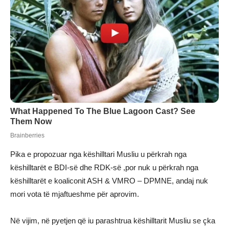
Pika e propozuar nga këshilltari Musliu u përkrah nga
këshilltarët e BDI-së dhe RDK-së ,por nuk u përkrah nga
këshilltarët e koaliconit ASH & VMRO – DPMNE, andaj nuk
mori vota të mjaftueshme për aprovim.
Në vijim, në pyetjen që iu parashtrua këshilltarit Musliu se çka