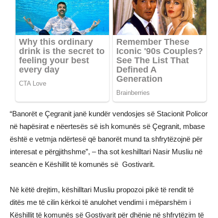
“Banorët e Çegranit janë kundër vendosjes së Stacionit Policor
në hapësirat e nëertesës së ish komunës së Çegranit, mbase
është e vetmja ndërtesë që banorët mund ta shfrytëzojnë për
interesat e përgjithshme”, – tha sot keshilltari Nasir Musliu në
seancën e Këshillit të komunës së Gostivarit.
Në këtë drejtim, këshilltari Musliu propozoi pikë të rendit të
ditës me të cilin kërkoi të anulohet vendimi i mëparshëm i
Këshillit të komunës së Gostivarit për dhënie në shfrytëzim të