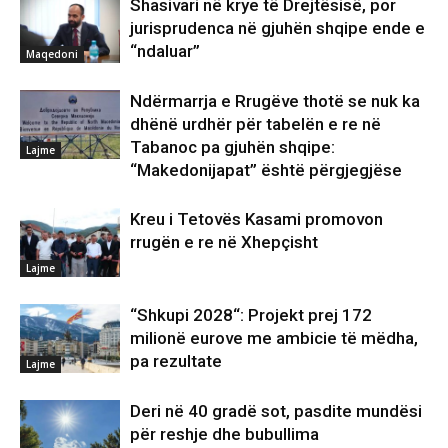
Shasivari në krye të Drejtësisë, por
jurisprudenca në gjuhën shqipe ende e
“ndaluar”
Maqedoni
Ndërmarrja e Rrugëve thotë se nuk ka
dhënë urdhër për tabelën e re në
Tabanoc pa gjuhën shqipe:
Lajme
“Makedonijapat” është përgjegjëse
Kreu i Tetovës Kasami promovon
rrugën e re në Xhepçisht
Lajme
“Shkupi 2028“: Projekt prej 172
milionë eurove me ambicie të mëdha,
pa rezultate
Lajme
Deri në 40 gradë sot, pasdite mundësi
për reshje dhe bubullima