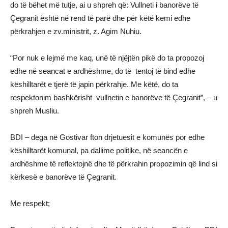
do të bëhet më tutje, ai u shpreh që: Vullneti i banorëve të
Çegranit është në rend të parë dhe për këtë kemi edhe
përkrahjen e zv.ministrit, z. Agim Nuhiu.
“Por nuk e lejmë me kaq, unë të njëjtën pikë do ta propozoj
edhe në seancat e ardhëshme, do të tentoj të bind edhe
këshilltarët e tjerë të japin përkrahje. Me këtë, do ta
respektonim bashkërisht vullnetin e banorëve të Çegranit”, – u
shpreh Musliu.
BDI – dega në Gostivar fton drjetuesit e komunës por edhe
këshilltarët komunal, pa dallime politike, në seancën e
ardhëshme të reflektojnë dhe të përkrahin propozimin që lind si
kërkesë e banorëve të Çegranit.
Me respekt;