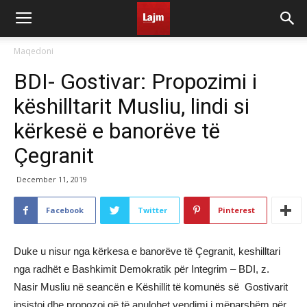
Maqedoni
BDI- Gostivar: Propozimi i
këshilltarit Musliu, lindi si
kërkesë e banorëve të
Çegranit
December 11, 2019
Facebook
Twitter
Pinterest
Duke u nisur nga kërkesa e banorëve të Çegranit, keshilltari
nga radhët e Bashkimit Demokratik për Integrim – BDI, z.
Nasir Musliu në seancën e Këshillit të komunës së Gostivarit
insistoi dhe propozoi që të anulohet vendimi i mëparshëm për