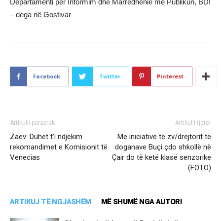
Departamenti për Informim dhe Marrëdhënie me Publikun, BDI
– dega në Gostivar
Facebook
Twitter
Pinterest
Artikulli paraprak
Artikulli tjetër
Zaev: Duhet t’i ndjekim
Me iniciativë të zv/drejtorit të
rekomandimet e Komisionit të
doganave Buçi çdo shkollë në
Venecias
Çair do të ketë klasë senzorike
(FOTO)
ARTIKUJ TË NGJASHËM
MË SHUMË NGA AUTORI