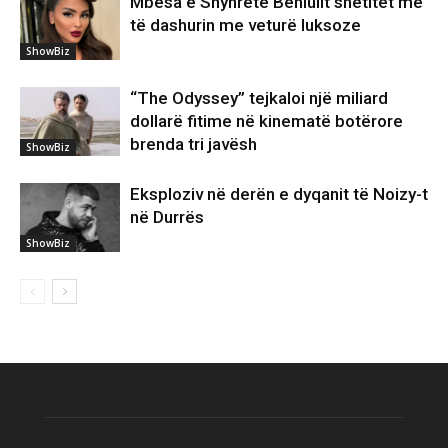
Mbesa e Shyhrete Behlulit shëtitet me
të dashurin me veturë luksoze
ShowBiz
“The Odyssey” tejkaloi një miliard
dollarë fitime në kinematë botërore
brenda tri javësh
ShowBiz
Eksploziv në derën e dyqanit të Noizy-t
në Durrës
ShowBiz