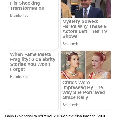
Baby G vendosi ta përmbyll 2019-ën me disa imazhe, ku u