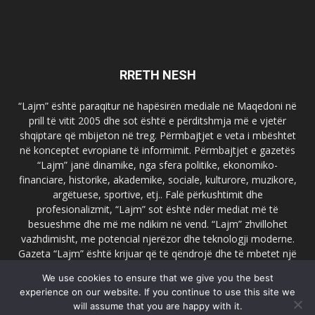
RRETH NESH
“Lajm” është paraqitur në hapësirën mediale në Maqedoni në
prill të vitit 2005 dhe sot është e përditshmja më e vjetër
shqiptare që mbijeton në treg. Përmbajtjet e veta i mbështet
në konceptet evropiane të informimit. Përmbajtjet e gazetës
“Lajm” janë dinamike, nga sfera politike, ekonomiko-
financiare, historike, akademike, sociale, kulturore, muzikore,
argëtuese, sportive, etj.. Falë përkushtimit dhe
profesionalizmit, “Lajm” sot është ndër mediat më të
besueshme dhe më me ndikim në vend. “Lajm” zhvillohet
vazhdimisht, me potencial njerëzor dhe teknologji moderne.
Gazeta “Lajm” është krijuar që të qëndrojë dhe të mbetet një
emër i dallueshëm në hapësirat ballkanike dhe evropiane. Ueb
We use cookies to ensure that we give you the best
faqja zyrtare e gazetës “Lajm”, www.lajmpress.org është një
experience on our website. If you continue to use this site we
ndër portalet më të njohur në Maqedoni.
will assume that you are happy with it.