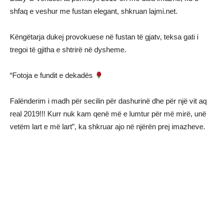
shfaq e veshur me fustan elegant, shkruan lajmi.net.
Këngëtarja dukej provokuese në fustan të gjatv, teksa gati i
tregoi të gjitha e shtrirë në dysheme.
“Fotoja e fundit e dekadës
Falënderim i madh për secilin për dashurinë dhe për një vit aq
real 2019!!! Kurr nuk kam qenë më e lumtur për më mirë, unë
vetëm lart e më lart”, ka shkruar ajo në njërën prej imazheve.