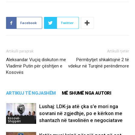
Facebook
Twitter
Artikulli paraprak
Artikulli tjetër
Aleksandar Vuçiq diskuton me
Përmbytjet shkaktojnë 2 të
Vladimir Putin për çështjen e
vdekur në Turqinë perëndimore
Kosovës
ARTIKUJ TË NGJASHËM
MË SHUMË NGA AUTORI
Lushaj: LDK-ja atë çka s’e mori nga
sovrani në zgjedhje, po e kërkon me
Kosovë-
shantazh në tavolinën e negociatave
Shqipëri