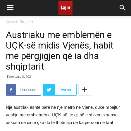
Kosovë-Shqipëri
Austriaku me emblemën e
UÇK-së midis Vjenës, habit
me përgjigjen që ia dha
shqiptarit
February 3, 2021
Facebook
Twitter
Një austriak është parë në një metro në Vjenë, duke mbajtur
veshje me emblemën e UÇK-së, te gjithë e shikonin sepse
askush se dinte çka do te thotë ajo qe ka personi ne krah.