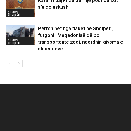
Katër muaj krizë për një post që sot
s’e do askush
Kosovë-
Shqipëri
Përfshihet nga flakët në Shqipëri,
furgoni i Maqedonisë që po
Kosovë-
transportonte zogj, ngordhin giysma e
Shqipëri
shpendëve