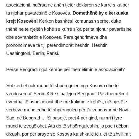
asociacionit, ndërsa në anën tjetër deklaron se kurrë s’ka për
ta njohur pavarësinë e Kosovës.
Domethënë ky e kërkuaka
krejt Kosovën!
Kërkon bashkësi komunash serbe, duke
thënë në të njëjtën kohë se kurrë s’ka për ta njohur pavarësinë
dhe sovranitetin e Kosovës. Para qëndrimeve dhe
prononcimeve të tij, perëndimorët heshtin. Heshtin
Uashingtoni, Berlin, Parisi.
Përse Beogradi ngul këmbë për themelimin e asociacionit?
Sot serbët nuk mund të shpërngulen nga Kosova dhe të
vendosen në Serbi. Këtë s’ua lejon Beogradi. Pas themelimit
eventual të asociacionit dhe me kalimin e kohës, një pjesë e
serbëve mund edhe të shpërngulen për t’u vendosur në Novi-
Sad, në Beograd … Si pasojë, prej 4 për qind, numri i tyre
mund të zvogëlohet. Ata do të shpërnguleshin, jo pse i dëbon
dikush, por për arsye se Kosova ka shkallë të ulët të zhvillimit