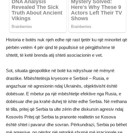
Historia e botës nuk njeh edhe një rast tjetër ku një minoritet që
përbën vetëm 4 për qind të popullsisë së përgjithshme të
shtetit, të ketë brenda atij shteti asociacionin e vet.
Sot, situata gjeopolitike në botë ka ndryshuar në mënyrë
drastike. Mbështetësja kryesore e Serbisë – Rusia, e
angazhuar në agresionin ndaj Ukrainës, objektivisht është
dobësuar. E mbetur pa një mbështetje efektive nga Rusia, e
dobësuar dhe pa krahë duhej të ishte edhe Serbia. Në rrethana
të tilla, pritej që Serbia ta ulte zërin dhe diskursin agresiv ndaj
Kosovës Pritej që Serbia ta pranonte realitetin se Kosova
është shtet i pavarur dhe sovran. Përkundrazi, Serbia po bëhet
më agresive, po përdor një retorikë shumë më irracionale se