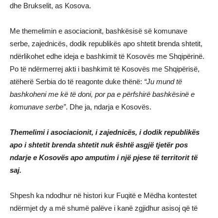
dhe Brukselit, as Kosova.
Me themelimin e asociacionit, bashkësisë së komunave
serbe, zajednicës, dodik republikës apo shtetit brenda shtetit,
ndërlikohet edhe ideja e bashkimit të Kosovës me Shqipërinë.
Po të ndërmerrej akti i bashkimit të Kosovës me Shqipërisë,
atëherë Serbia do të reagonte duke thënë:
“Ju mund të
bashkoheni me kë të doni, por pa e përfshirë bashkësinë e
komunave serbe”
. Dhe ja, ndarja e Kosovës.
Themelimi i asociacionit, i zajednicës, i dodik republikës
apo i shtetit brenda shtetit nuk është asgjë tjetër pos
ndarje e Kosovës apo amputim i një pjese të territorit të
saj.
Shpesh ka ndodhur në histori kur Fuqitë e Mëdha kontestet
ndërmjet dy a më shumë palëve i kanë zgjidhur asisoj që të