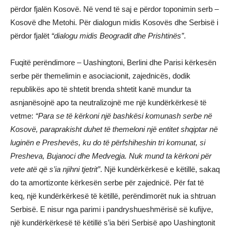
përdor fjalën Kosovë. Në vend të saj e përdor toponimin serb –
Kosovë dhe Metohi. Për dialogun midis Kosovës dhe Serbisë i
përdor fjalët
“dialogu midis Beogradit dhe Prishtinës”
.
Fuqitë perëndimore – Uashingtoni, Berlini dhe Parisi kërkesën
serbe për themelimin e asociacionit, zajednicës, dodik
republikës apo të shtetit brenda shtetit kanë mundur ta
asnjanësojnë apo ta neutralizojnë me një kundërkërkesë të
vetme:
“Para se të kërkoni një bashkësi komunash serbe në
Kosovë, paraprakisht duhet të themeloni një entitet shqiptar në
luginën e Preshevës, ku do të përfshiheshin tri komunat, si
Presheva, Bujanoci dhe Medvegja. Nuk
mund ta kërkoni për
vete atë që s’ia njihni tjetrit”
. Një kundërkërkesë e këtillë, sakaq
do ta amortizonte kërkesën serbe për zajednicë. Për fat të
keq, një kundërkërkesë të këtillë, perëndimorët nuk ia shtruan
Serbisë. E nisur nga parimi i pandryshueshmërisë së kufijve,
një kundërkërkesë të këtillë s’ia bëri Serbisë apo Uashingtonit