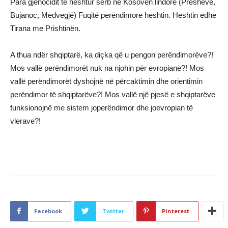
Para gjenocidit të heshtur serb në Kosovën lindore (Preshevë,
Bujanoc, Medvegjë) Fuqitë perëndimore heshtin. Heshtin edhe
Tirana me Prishtinën.
A thua ndër shqiptarë, ka diçka që u pengon perëndimorëve?!
Mos vallë perëndimorët nuk na njohin për evropianë?! Mos
vallë perëndimorët dyshojnë në përcaktimin dhe orientimin
perëndimor të shqiptarëve?! Mos vallë një pjesë e shqiptarëve
funksionojnë me sistem joperëndimor dhe joevropian të
vlerave?!
Facebook
Twitter
Pinterest