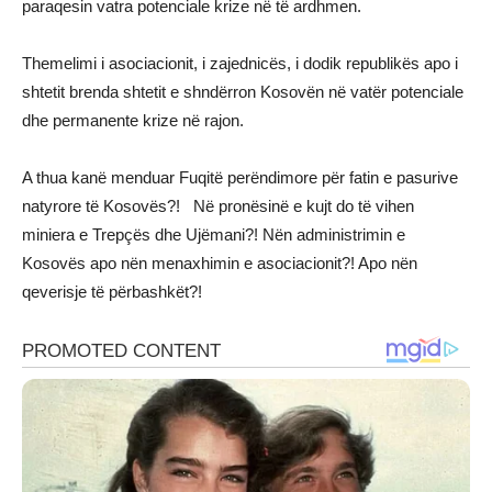
paraqesin vatra potenciale krize në të ardhmen.
Themelimi i asociacionit, i zajednicës, i dodik republikës apo i
shtetit brenda shtetit e shndërron Kosovën në vatër potenciale
dhe permanente krize në rajon.
A thua kanë menduar Fuqitë perëndimore për fatin e pasurive
natyrore të Kosovës?! Në pronësinë e kujt do të vihen
miniera e Trepçës dhe Ujëmani?! Nën administrimin e
Kosovës apo nën menaxhimin e asociacionit?! Apo nën
qeverisje të përbashkët?!