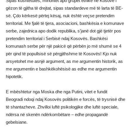
Sipas kushtetutës, minoritet apo grupet etnike në Kosovë i
gëzon të gjitha të drejtat, sipas standardeve më të larta të BE-
së. Çdo kërkesë përtej kësaj, nuk është veçse pretendim
territorial. Me fjalë të tjera, asociacioni, bashkësia e komunave
serbe, zajednica apo dodik republika, s’janë dot gjë tjetër pos
pretendim territorial i Serbisë ndaj Kosovës. Bashkësi
komunash serbe për një pakicë që përbën jo më shumë se 4
për qind të popullsisë së përgjithshme të Kosovës! Kjo nuk
arsyetohet me asnjë argument, as me argumentin historik, as
me argumentin e bashkëkohësisë as edhe me argumentin
hipotetik.
E mbështetur nga Moska dhe nga Putini, vitet e fundit
Beogradi ndoqi ndaj Kosovës politikën e forcës, të trysnisë dhe
të shantazheve. Zhvilloi luftë psikologjike dhe luftë speciale,
ndërsa në skenën ndërkombëtare – edhe propagandë
gebelsiane.