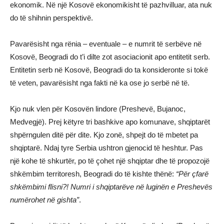
ekonomik. Në një Kosovë ekonomikisht të pazhvilluar, ata nuk
do të shihnin perspektivë.
Pavarësisht nga rënia – eventuale – e numrit të serbëve në
Kosovë, Beogradi do t’i dilte zot asociacionit apo entitetit serb.
Entitetin serb në Kosovë, Beogradi do ta konsideronte si tokë
të veten, pavarësisht nga fakti në ka ose jo serbë në të.
Kjo nuk vlen për Kosovën lindore (Preshevë, Bujanoc,
Medvegjë). Prej këtyre tri bashkive apo komunave, shqiptarët
shpërngulen ditë për dite. Kjo zonë, shpejt do të mbetet pa
shqiptarë. Ndaj tyre Serbia ushtron gjenocid të heshtur. Pas
një kohe të shkurtër, po të çohet një shqiptar dhe të propozojë
shkëmbim territoresh, Beogradi do të kishte thënë:
“Për çfarë
shkëmbimi flisni?! Numri i shqiptarëve në luginën e Preshevës
numërohet në gishta”
.