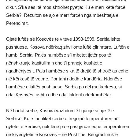
dikur. S’ka sesi të mos shtrohet pyetja: Ku e merr këtë forcë
Serbia?! Rezulton se ajo e merr forcën nga mbështetja e
Perëndimit.
Gjatë luftës së Kosovës të viteve 1998-1999, Serbia ishte
pushtuese, Kosova ndërkaq zhvillonte luftë çlirimtare. Luftën e
humbi Serbia. Palës humbëse s’i mbetet tjetër pos të
nënshkruajë kapitullimin dhe t’i pranojë kushtet e
ngadhënjyesit. Pala humbëse s’ka të drejtë të shtrojë as edhe
një kërkesë të vetme. Por tani ndodh e kundërta. Ndonëse
humbëse e luftës pushtuese, Serbia po del me kërkesa, si
ndaj Kosovës, ashtu edhe ndaj faktorit ndërkombëtar.
Në hartat serbe, Kosova vazhdon të figurojë si pjesë e
Serbisë. Kur sinoptikët serbë e tregojnë temperaturën në
qytetet e Serbisë, nuk lënë pa e pasqyruar edhe temperaturën
në kryeqytetin e Kosovës – në Prishtinë. Beogradi nuk e