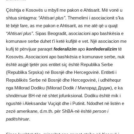
Çështja e Kosovës u mbyll me pakon e Ahtisarit. Më vonë u
shtua sintagma:
“Ahtisari plus”
. Themelimi i asociacionit s’ka
të bëjë fare, as me pakon e Ahtisarit, as me atë që u quajt
“Ahtisari plus”
. Sipas Beogradit, asociacioni apo bashkësia e
komunave serbe duhet t’i ketë kufijtë e vet. Një asociacion me
kufij të përvijuar paraqet
federalizim
apo
konfederalizim
të
Kosovës. Asociacioni apo bashkësia e komunave serbe, nuk
është asgjë tjetër pos entitet siç është Republika Serbe
(Republika Srpska) në Bosnjë dhe Hercegovinë. Entiteti i
Republikës Serbe në Bosnjë dhe Hercegovinë, i udhëhequr
nga Millorad Dodiku (Milorad Dodik / Милорад Додик), e ka
shndërruar BH-në në shtet jofunksional. Dodiku është mik i
ngushtë i Aleksandar Vuçiqit dhe i Putinit. Ndodhet në listën e
zezë amerikane, d.m.th. për ShBA-në është
person i
padëshiruar
.