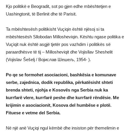
Kjo politikë e Beogradit, sot po gjen edhe mbështetjen e
Uashingtonit, të Berlinit dhe të Parisit.
Ta mbështesësh politikisht Vuçiqin është njësoj si ta
mbështesësh Sllobodan Millosheviqin. Kështu ngase politika e
Vuçiqit nuk është asgjë tjetër pos vazhdim i politikës së
paraardhësve të tij – Millosheviqit dhe Vojisllav Sheshelit
(Vojislav Šešelj / Војислав Шешељ, 1954- ).
Po qe se formohet asociacioni, bashkësia e komunave
serbe, zajednica, dodik republika, përkatësisht shteti
brenda shteti, njohja e Kosovës nga Serbia nuk ka
kurrfarë vlere, kurrfarë peshe dhe kurrfarë rëndësie. Me
krijimin e asociacionit, Kosova del humbëse e plotë.
Fituese e vetme del Serbia.
Në një anë Vuçiqi ngul këmbë dhe insiston për themelimin e