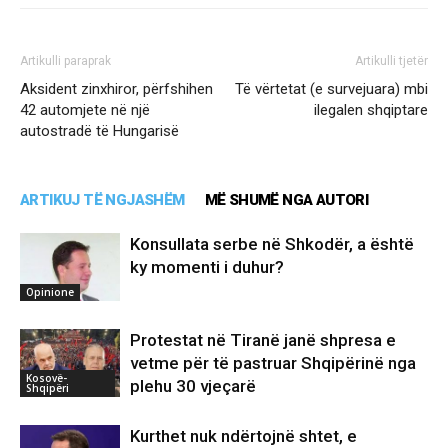
Artikulli paraprak
Artikulli tjetër
Aksident zinxhiror, përfshihen
Të vërtetat (e survejuara) mbi
42 automjete në një
ilegalen shqiptare
autostradë të Hungarisë
ARTIKUJ TË NGJASHËM
MË SHUMË NGA AUTORI
Konsullata serbe në Shkodër, a është
ky momenti i duhur?
Opinione
Protestat në Tiranë janë shpresa e
vetme për të pastruar Shqipërinë nga
Kosovë-
plehu 30 vjeçarë
Shqipëri
Kurthet nuk ndërtojnë shtet, e