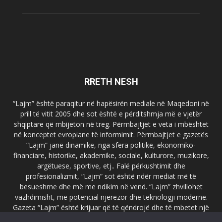
RRETH NESH
“Lajm” është paraqitur në hapësirën mediale në Maqedoni në
prill të vitit 2005 dhe sot është e përditshmja më e vjetër
shqiptare që mbijeton në treg. Përmbajtjet e veta i mbështet
në konceptet evropiane të informimit. Përmbajtjet e gazetës
“Lajm” janë dinamike, nga sfera politike, ekonomiko-
financiare, historike, akademike, sociale, kulturore, muzikore,
argëtuese, sportive, etj.. Falë përkushtimit dhe
profesionalizmit, “Lajm” sot është ndër mediat më të
besueshme dhe më me ndikim në vend. “Lajm” zhvillohet
vazhdimisht, me potencial njerëzor dhe teknologji moderne.
Gazeta “Lajm” është krijuar që të qëndrojë dhe të mbetet një
emër i dallueshëm në hapësirat ballkanike dhe evropiane. Ueb