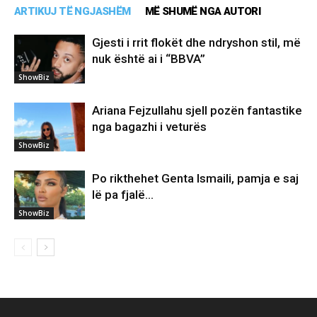
ARTIKUJ TË NGJASHËM
MË SHUMË NGA AUTORI
Gjesti i rrit flokët dhe ndryshon stil, më
nuk është ai i “BBVA”
ShowBiz
Ariana Fejzullahu sjell pozën fantastike
nga bagazhi i veturës
ShowBiz
Po rikthehet Genta Ismaili, pamja e saj
lë pa fjalë…
ShowBiz