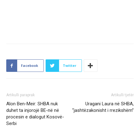
Facebook
Twitter
Artikulli paraprak
Artikulli tjetër
Alon Ben-Meir: SHBA nuk
Uragani Laura në SHBA,
duhet ta injorojë BE-në në
“jashtëzakonisht i rrezikshëm”
procesin e dialogut Kosovë-
Serbi