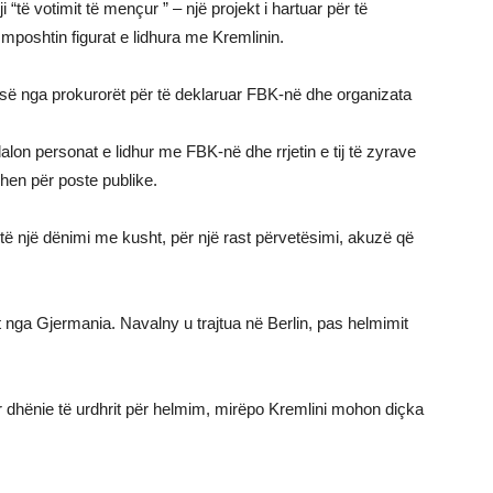
ji “të votimit të mençur ” – një projekt i hartuar për të
poshtin figurat e lidhura me Kremlinin.
esë nga prokurorët për të deklaruar FBK-në dhe organizata
lon personat e lidhur me FBK-në dhe rrjetin e tij të zyrave
dhen për poste publike.
 të një dënimi me kusht, për një rast përvetësimi, akuzë që
t nga Gjermania. Navalny u trajtua në Berlin, pas helmimit
ër dhënie të urdhrit për helmim, mirëpo Kremlini mohon diçka