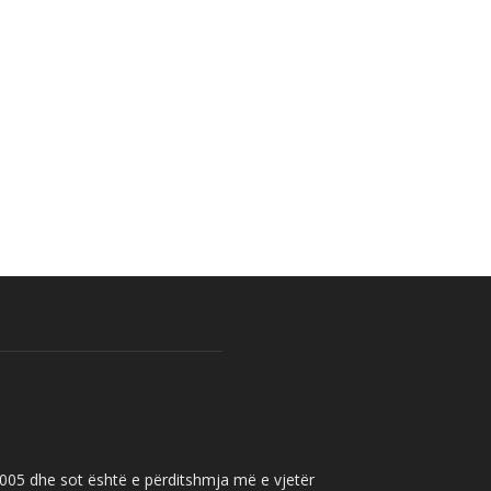
 2005 dhe sot është e përditshmja më e vjetër