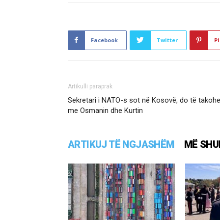
Facebook
Twitter
Pi
Artikulli paraprak
Sekretari i NATO-s sot në Kosovë, do të takohe
me Osmanin dhe Kurtin
ARTIKUJ TË NGJASHËM
MË SHU