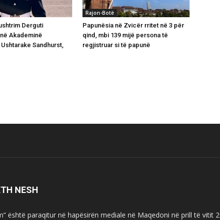
Rajon-Botë
shtrim Derguti
Papunësia në Zvicër rritet në 3 për
 në Akademinë
qind, mbi 139 mijë persona të
Ushtarake Sandhurst,
regjistruar si të papunë
ETH NESH
m” është paraqitur në hapësirën mediale në Maqedoni në prill të vitit