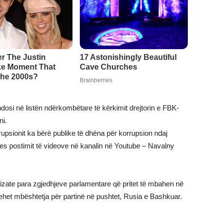
ndosi në listën ndërkombëtare të kërkimit drejtorin e FBK-
ni.
upsionit ka bërë publike të dhëna për korrupsion ndaj
mes postimit të videove në kanalin në Youtube – Navalny
anizate para zgjedhjeve parlamentare që pritet të mbahen në
behet mbështetja për partinë në pushtet, Rusia e Bashkuar.