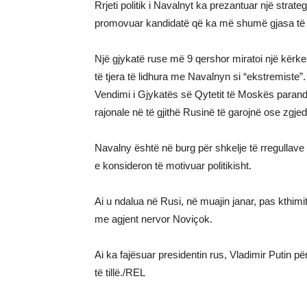
Rrjeti politik i Navalnyt ka prezantuar një strateg
promovuar kandidatë që ka më shumë gjasa të m
Një gjykatë ruse më 9 qershor miratoi një kërk
të tjera të lidhura me Navalnyn si “ekstremiste”.
Vendimi i Gjykatës së Qytetit të Moskës paranda
rajonale në të gjithë Rusinë të garojnë ose zgje
Navalny është në burg për shkelje të rregullave
e konsideron të motivuar politikisht.
Ai u ndalua në Rusi, në muajin janar, pas kthimi
me agjent nervor Noviçok.
Ai ka fajësuar presidentin rus, Vladimir Putin p
të tillë./REL