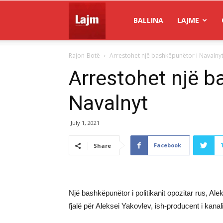
Gazeta
BALLINA
LAJME
Rajon-Botë
Arrestohet një bashkëpunëtor i Navalny
Lajm
Arrestohet një b
Navalnyt
July 1, 2021
Facebook
Share
Një bashkëpunëtor i politikanit opozitar rus, A
fjalë për Aleksei Yakovlev, ish-producent i kan