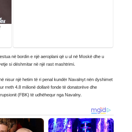
u arrestua në bordin e një aeroplani që u ul në Moskë dhe u
etje si dëshmitar në një rast mashtrimi.
kanë nisur një hetim të ri penal kundër Navalnyt nën dyshimet
ur rreth 4.8 milionë dollarë fonde të donatorëve dhe
rupsionit (FBK) të udhëhequr nga Navalny.