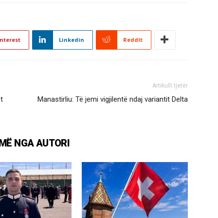
nterest
Linkedin
ReddIt
Artikulli tjetër
t
Manastirliu: Të jemi vigjilentë ndaj variantit Delta
MË NGA AUTORI