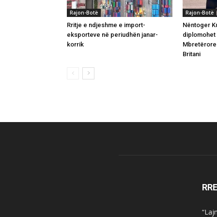
Rajon-Botë
Rajon-Botë
Rritje e ndjeshme e import-
Nëntoger Ku
eksporteve në periudhën janar-
diplomohet
korrik
Mbretërore 
Britani
RR
“Laj