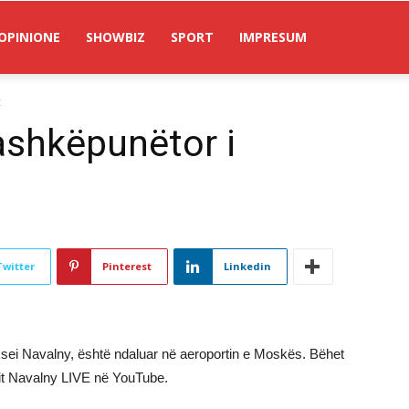
OPINIONE
SHOWBIZ
SPORT
IMPRESUM
t
ashkëpunëtor i
Twitter
Pinterest
Linkedin
leksei Navalny, është ndaluar në aeroportin e Moskës. Bëhet
alit Navalny LIVE në YouTube.