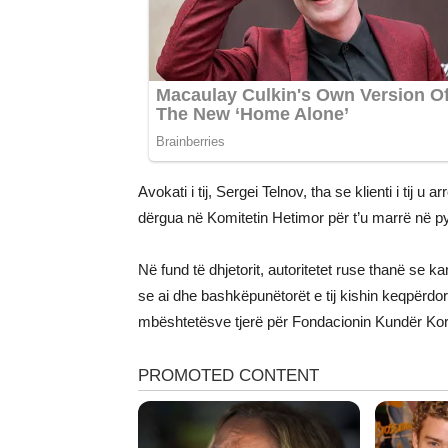
Avokati i tij, Sergei Telnov, tha se klienti i tij 
dërgua në Komitetin Hetimor për t’u marrë në py
Në fund të dhjetorit, autoritetet ruse thanë se 
se ai dhe bashkëpunëtorët e tij kishin keqpërdor
mbështetësve tjerë për Fondacionin Kundër Kor