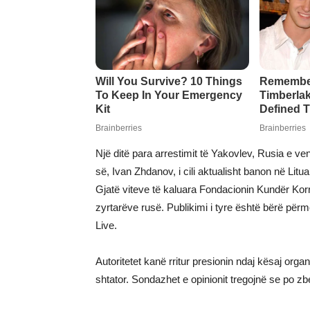
Një ditë para arrestimit të Yakovlev, Rusia e ve
së, Ivan Zhdanov, i cili aktualisht banon në Litua
Gjatë viteve të kaluara Fondacionin Kundër Korr
zyrtarëve rusë. Publikimi i tyre është bërë për
Live.
Autoritetet kanë rritur presionin ndaj kësaj org
shtator. Sondazhet e opinionit tregojnë se po z