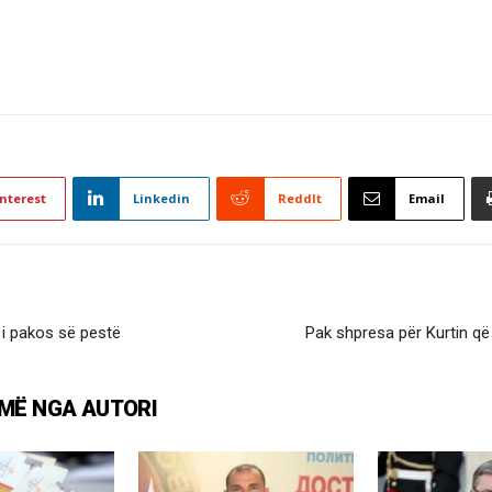
nterest
Linkedin
ReddIt
Email
 i pakos së pestë
Pak shpresa për Kurtin që 
MË NGA AUTORI