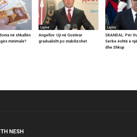
Lajme
Lajme
onia në shkallën
Angellov: Uji në Gostivar
SKANDAL: Për Vuç
agës minimale?
gradualisht po stabilizohet
Serbe është e një
dhe Shkup
ETH NESH