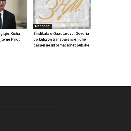
Maqedoni
iqin, Kisha
Sindikata e Gazetarëve: Qeveria
jtë në Pirot
po kufizon transparencën dhe
qasjen në informacionet publike