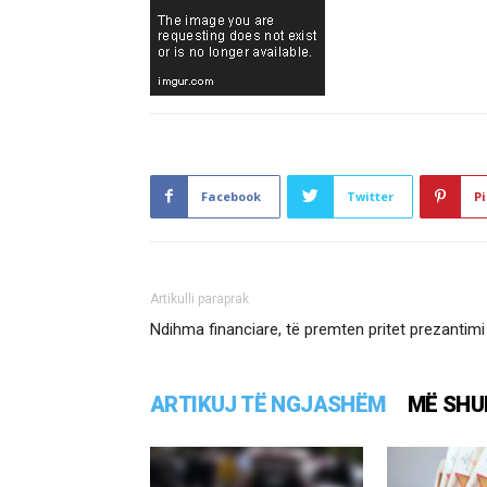
Facebook
Twitter
Pi
Artikulli paraprak
Ndihma financiare, të premten pritet prezantimi
ARTIKUJ TË NGJASHËM
MË SHU