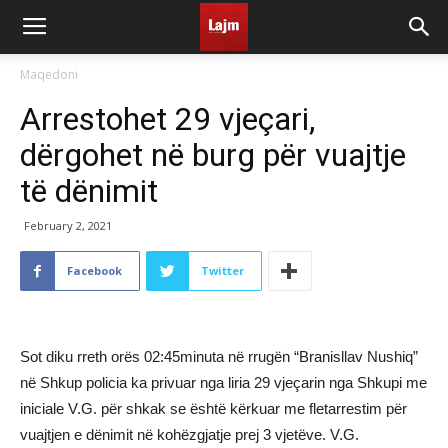
Maqedoni
Arrestohet 29 vjeçari,
dërgohet në burg për vuajtje
të dënimit
February 2, 2021
Facebook
Twitter
Sot diku rreth orës 02:45minuta në rrugën “Branisllav Nushiq”
në Shkup policia ka privuar nga liria 29 vjeçarin nga Shkupi me
iniciale V.G. për shkak se është kërkuar me fletarrestim për
vuajtjen e dënimit në kohëzgjatje prej 3 vjetëve. V.G.