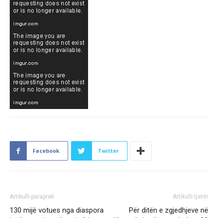
Facebook
Twitter
Artikulli paraprak
Artikulli tjetër
130 mijë votues nga diaspora
Për ditën e zgjedhjeve në