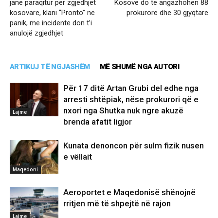
janë paraqitur për zgjedhjet
Kosovë do të angazhohen 88
kosovare, klani “Pronto” në
prokurorë dhe 30 gjyqtarë
panik, me incidente don t’i
anulojë zgjedhjet
ARTIKUJ TË NGJASHËM
MË SHUMË NGA AUTORI
Për 17 ditë Artan Grubi del edhe nga
arresti shtëpiak, nëse prokurori që e
nxori nga Shutka nuk ngre akuzë
Lajme
brenda afatit ligjor
Kunata denoncon për sulm fizik nusen
e vëllait
Maqedoni
Aeroportet e Maqedonisë shënojnë
rritjen më të shpejtë në rajon
Lajme