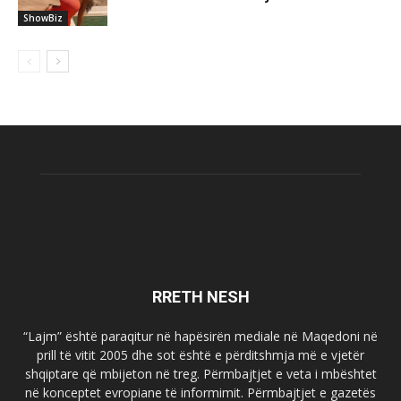
ShowBiz
RRETH NESH
“Lajm” është paraqitur në hapësirën mediale në Maqedoni në
prill të vitit 2005 dhe sot është e përditshmja më e vjetër
shqiptare që mbijeton në treg. Përmbajtjet e veta i mbështet
në konceptet evropiane të informimit. Përmbajtjet e gazetës