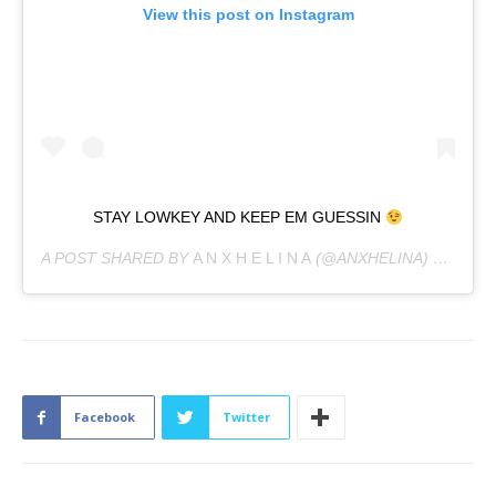
View this post on Instagram
STAY LOWKEY AND KEEP EM GUESSIN
A POST SHARED BY
A N X H E L I N A
(@ANXHELINA) ON
DEC 
Facebook
Twitter