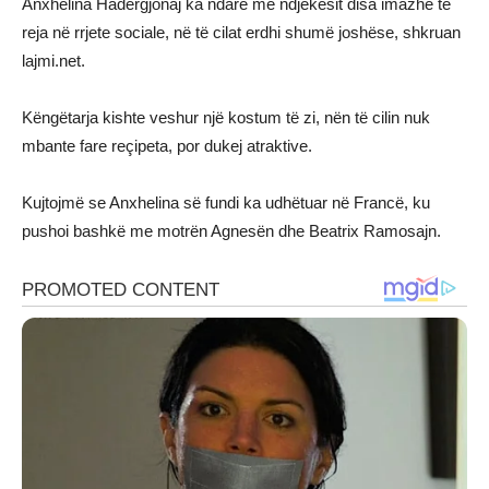
Anxhelina Hadërgjonaj ka ndarë me ndjekësit disa imazhe të
reja në rrjete sociale, në të cilat erdhi shumë joshëse, shkruan
lajmi.net.
Këngëtarja kishte veshur një kostum të zi, nën të cilin nuk
mbante fare reçipeta, por dukej atraktive.
Kujtojmë se Anxhelina së fundi ka udhëtuar në Francë, ku
pushoi bashkë me motrën Agnesën dhe Beatrix Ramosajn.