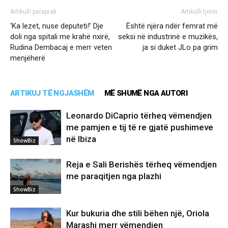
Artikulli paraprak
Artikulli tjetër
‘Ka lezet, nuse deputeti!’ Dje
Është njëra ndër femrat më
doli nga spitali me krahë nxirë,
seksi në industrinë e muzikës,
Rudina Dembacaj e merr veten
ja si duket JLo pa grim
menjëherë
ARTIKUJ TË NGJASHËM
MË SHUMË NGA AUTORI
Leonardo DiCaprio tërheq vëmendjen
me pamjen e tij të re gjatë pushimeve
në Ibiza
ShowBiz
Reja e Sali Berishës tërheq vëmendjen
me paraqitjen nga plazhi
ShowBiz
Kur bukuria dhe stili bëhen një, Oriola
Marashi merr vëmendjen