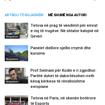
ARTIKUJ TË NGJASHËM
MË SHUMË NGA AUTORI
Tetova në prag të vendimit për emrat
e rinj të rrugëve: Në shtator kalojnë në
Qeveri
Maqedoni
Panelet diellore sjellin rrrymë dhe
kursime
Maqedoni
Prof.Selmani për Kodin e ri zgjedhor:
Partitë duhet të dakortësohen rreth
kësaj kërkese të rëndësishme
Maqedoni
evropiane
Tetova në Paris, në skenën botërore
të Esports