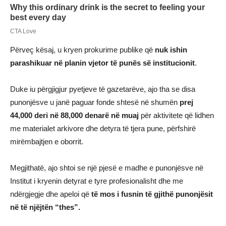
Përveç kësaj, u kryen prokurime publike që
nuk ishin
parashikuar në planin vjetor të punës së institucionit
.
Duke iu përgjigjur pyetjeve të gazetarëve, ajo tha se disa
punonjësve u janë paguar fonde shtesë në shumën
prej
44,000 deri në 88,000 denarë në muaj
për aktivitete që lidhen
me materialet arkivore dhe detyra të tjera pune, përfshirë
mirëmbajtjen e oborrit.
Megjithatë, ajo shtoi se një pjesë e madhe e punonjësve në
Institut i kryenin detyrat e tyre profesionalisht dhe me
ndërgjegje dhe apeloi që
të mos i fusnin të gjithë punonjësit
në të njëjtën “thes”.