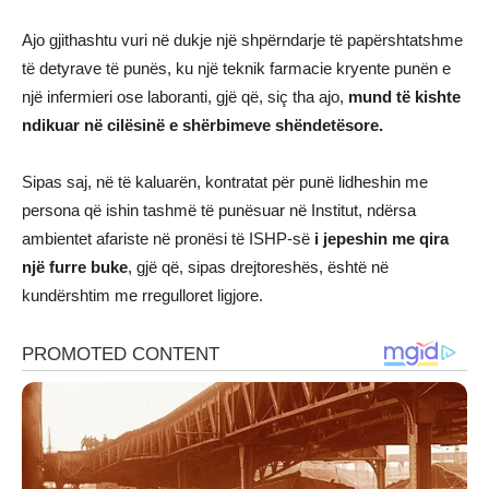
Ajo gjithashtu vuri në dukje një shpërndarje të papërshtatshme
të detyrave të punës, ku një teknik farmacie kryente punën e
një infermieri ose laboranti, gjë që, siç tha ajo,
mund të kishte
ndikuar në cilësinë e shërbimeve shëndetësore.
Sipas saj, në të kaluarën, kontratat për punë lidheshin me
persona që ishin tashmë të punësuar në Institut, ndërsa
ambientet afariste në pronësi të ISHP-së
i jepeshin me qira
një furre buke
, gjë që, sipas drejtoreshës, është në
kundërshtim me rregulloret ligjore.