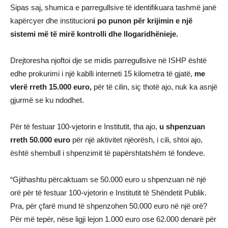
Sipas saj, shumica e parregullsive të identifikuara tashmë janë
kapërcyer dhe institucion
i po punon për krijimin e një
sistemi më të mirë kontrolli dhe llogaridhënieje.
Drejtoresha njoftoi dje se midis parregullsive në ISHP është
edhe prokurimi i një kablli interneti 15 kilometra të gjatë,
me
vlerë rreth 15.000 euro,
për të cilin, siç thotë ajo, nuk ka asnjë
gjurmë se ku ndodhet.
Për të festuar 100-vjetorin e Institutit, tha ajo,
u shpenzuan
rreth 50.000 euro
për një aktivitet njëorësh, i cili, shtoi ajo,
është shembull i shpenzimit të papërshtatshëm të fondeve.
“Gjithashtu përcaktuam se 50.000 euro u shpenzuan në një
orë për të festuar 100-vjetorin e Institutit të Shëndetit Publik.
Pra, për çfarë mund të shpenzohen 50.000 euro në një orë?
Për më tepër, nëse ligji lejon 1.000 euro ose 62.000 denarë për