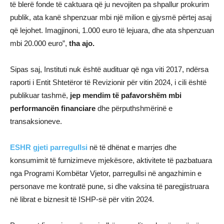
të blerë fonde të caktuara që ju nevojiten pa shpallur prokurim
publik, ata kanë shpenzuar mbi një milion e gjysmë përtej asaj
që lejohet. Imagjinoni, 1.000 euro të lejuara, dhe ata shpenzuan
mbi 20.000 euro”,
tha ajo.
Sipas saj, Instituti nuk është audituar që nga viti 2017, ndërsa
raporti i Entit Shtetëror të Revizionir për vitin 2024, i cili është
publikuar tashmë,
jep mendim të pafavorshëm mbi
performancën financiare
dhe përputhshmërinë e
transaksioneve.
ESHR gjeti parregullsi
në të dhënat e marrjes dhe
konsumimit të furnizimeve mjekësore, aktivitete të pazbatuara
nga Programi Kombëtar Vjetor, parregullsi në angazhimin e
personave me kontratë pune, si dhe vaksina të paregjistruara
në librat e biznesit të ISHP-së për vitin 2024.