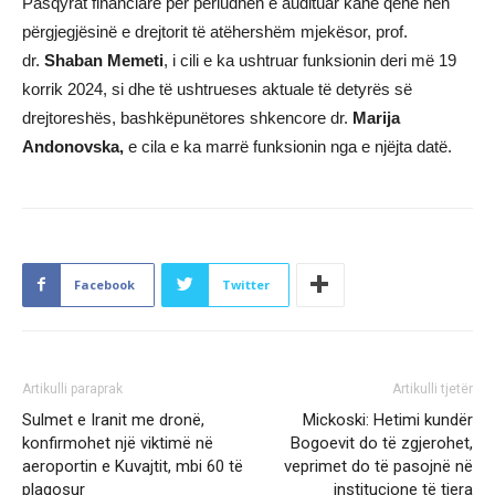
Pasqyrat financiare për periudhën e audituar kanë qenë nën
përgjegjësinë e drejtorit të atëhershëm mjekësor, prof.
dr.
Shaban Memeti
, i cili e ka ushtruar funksionin deri më 19
korrik 2024, si dhe të ushtrueses aktuale të detyrës së
drejtoreshës, bashkëpunëtores shkencore dr.
Marija
Andonovska,
e cila e ka marrë funksionin nga e njëjta datë.
Facebook
Twitter
Artikulli paraprak
Artikulli tjetër
Sulmet e Iranit me dronë,
Mickoski: Hetimi kundër
konfirmohet një viktimë në
Bogoevit do të zgjerohet,
aeroportin e Kuvajtit, mbi 60 të
veprimet do të pasojnë në
plagosur
institucione të tjera