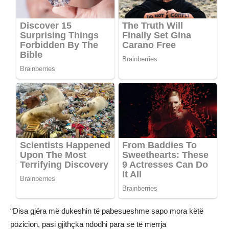
“Disa gjëra më dukeshin të pabesueshme sapo mora këtë
pozicion, pasi gjithçka ndodhi para se të merrja