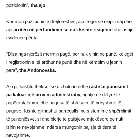
pozicionin”,
tha ajo.
Kur mori pozicionin e drejtoreshës, ajo tregoi se ekipi i saj dhe
ajo
arritën në përfundimin se nuk kishte reagentë
dhe asnjë
evidencë për ta.
“Disa nga njerëzit merrnin pagë, por nuk vinin në punë, kolegët
i regjistronin si të ardhur në punë dhe në këmbim u jepnin
para”,
tha Andonovska.
Ajo gjithashtu theksoi se u zbuluan edhe
raste të punësimit
pa kaluar një provim administrativ,
ngritje në detyrë të
papërshtatshme dhe pagesa të shtesave të ndryshme të
pagave. Kishte gjithashtu parregullsi në sistemin e shpërblimit
të punonjësve, si dhe blerje të pajisjeve mjekësore që nuk
ishin të nevojshme, ndërsa mungonin pajisje të tjera të
nevojshme.