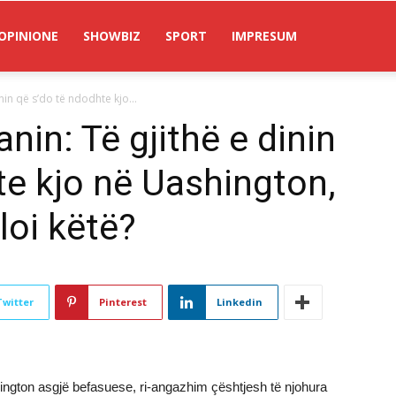
OPINIONE
SHOWBIZ
SPORT
IMPRESUM
inin që s’do të ndodhte kjo...
anin: Të gjithë e dinin
te kjo në Uashington,
loi këtë?
Twitter
Pinterest
Linkedin
gton asgjë befasuese, ri-angazhim çështjesh të njohura