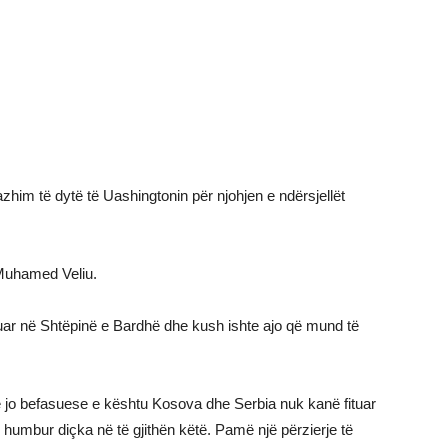
zhim të dytë të Uashingtonin për njohjen e ndërsjellët
 Muhamed Veliu.
uar në Shtëpinë e Bardhë dhe kush ishte ajo që mund të
 jo befasuese e kështu Kosova dhe Serbia nuk kanë fituar
humbur diçka në të gjithën këtë. Pamë një përzierje të