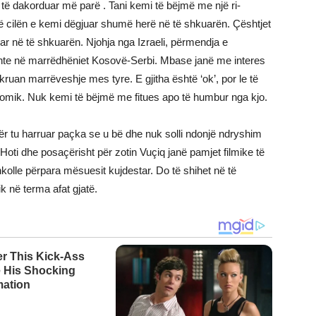
të dakorduar më parë . Tani kemi të bëjmë me një ri-
ë cilën e kemi dëgjuar shumë herë në të shkuarën. Çështjet
r në të shkuarën. Njohja nga Izraeli, përmendja e
ante në marrëdhëniet Kosovë-Serbi. Mbase janë me interes
ruan marrëveshje mes tyre. E gjitha është ‘ok’, por le të
nomik. Nuk kemi të bëjmë me fitues apo të humbur nga kjo.
ër tu harruar paçka se u bë dhe nuk solli ndonjë ndryshim
Hoti dhe posaçërisht për zotin Vuçiq janë pamjet filmike të
olle përpara mësuesit kujdestar. Do të shihet në të
k në terma afat gjatë.