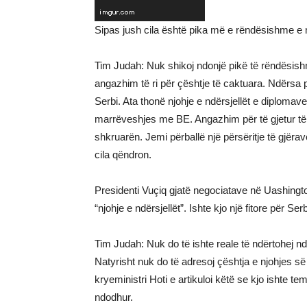
Sipas jush cila është pika më e rëndësishme e
Tim Judah: Nuk shikoj ndonjë pikë të rëndësis
angazhim të ri për çështje të caktuara. Ndërsa 
Serbi. Ata thonë njohje e ndërsjellët e diplomav
marrëveshjes me BE. Angazhim për të gjetur të
shkruarën. Jemi përballë një përsëritje të gjë
cila qëndron.
Presidenti Vuçiq gjatë negociatave në Uashington
“njohje e ndërsjellët”. Ishte kjo një fitore për 
Tim Judah: Nuk do të ishte reale të ndërtohej ndon
Natyrisht nuk do të adresoj çështja e njohjes së n
kryeministri Hoti e artikuloi këtë se kjo ishte 
ndodhur.