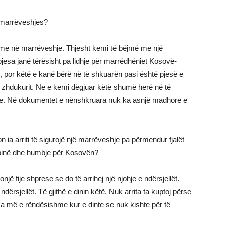
 marrëveshjes?
hme në marrëveshje. Thjesht kemi të bëjmë me një
pjesa janë tërësisht pa lidhje për marrëdhëniet Kosovë-
e, por këtë e kanë bërë në të shkuarën pasi është pjesë e
 zhdukurit. Ne e kemi dëgjuar këtë shumë herë në të
rave. Në dokumentet e nënshkruara nuk ka asnjë madhore e
 ia arriti të sigurojë një marrëveshje pa përmendur fjalët
Serbinë dhe humbje për Kosovën?
jë fije shprese se do të arrihej një njohje e ndërsjellët.
dërsjellët. Të gjithë e dinin këtë. Nuk arrita ta kuptoj përse
tema më e rëndësishme kur e dinte se nuk kishte për të