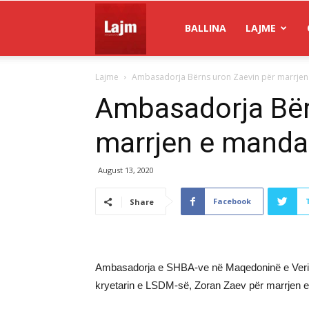
Gazeta
BALLINA
LAJME
Lajme
Ambasadorja Bërns uron Zaevin për marrjen
Lajm
Ambasadorja Bër
marrjen e manda
August 13, 2020
Facebook
Share
Ambasadorja e SHBA-ve në Maqedoninë e Veriut K
kryetarin e LSDM-së, Zoran Zaev për marrjen e