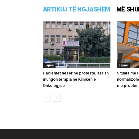
ARTIKUJ TË NGJASHËM
MË SHU
Lajme
Lajme
Pacientët nesër në protestë, sërish
Situata me u
mungon terapia në Klinikën e
normalizohe
Onkologjisë
me problem