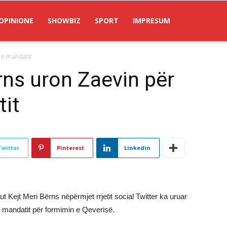
OPINIONE
SHOWBIZ
SPORT
IMPRESUM
 e mandatit
ns uron Zaevin për
tit
Twitter
Pinterest
Linkedin
ejt Meri Bërns nëpërmjet rrjetit social Twitter ka uruar
 mandatit për formimin e Qeverisë.