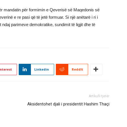
ër mandatin për formimin e Qeverisë së Maqedonis së
inë e re pasi që të jetë formuar. Si një anëtarë i ri i
daj parimeve demokratike, sundimit të ligjit dhe të
nterest
Linkedin
ReddIt
Artikulli tjetër
Aksidentohet djali i presidentit Hashim Thaçi