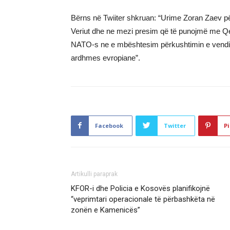
Bërns në Twiiter shkruan: “Urime Zoran Zaev p
Veriut dhe ne mezi presim që të punojmë me Qever
NATO-s ne e mbështesim përkushtimin e vendit n
ardhmes evropiane”.
Facebook
Twitter
Pi
Artikulli paraprak
KFOR-i dhe Policia e Kosovës planifikojnë
“veprimtari operacionale të përbashkëta në
zonën e Kamenicës”