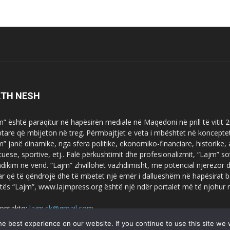
ETH NESH
m” është paraqitur në hapësirën mediale në Maqedoni në prill të vitit
ptare që mbijeton në treg. Përmbajtjet e veta i mbështet në koncepte
m” janë dinamike, nga sfera politike, ekonomiko-financiare, historike,
tuese, sportive, etj.. Falë përkushtimit dhe profesionalizmit, “Lajm
dikim në vend. “Lajm” zhvillohet vazhdimisht, me potencial njerëzor
uar që të qëndrojë dhe të mbetet një emër i dallueshëm në hapësirat b
tës “Lajm”, www.lajmpress.org është një ndër portalet më të njohur
ontakto:
lajm.sk@gmail.com
e best experience on our website. If you continue to use this site we w