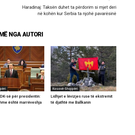
Haradinaj: Taksën duhet ta përdorim si mjet deri
në kohën kur Serbia ta njohë pavarësinë
MË NGA AUTORI
përi
Kosovë-Shqipëri
DK-së për presidentin:
Lidhjet e lëvizjes ruse të ekstremit
hme është marrëveshja
të djathtë me Ballkanin