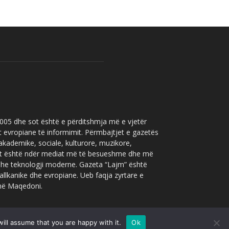
 2005 dhe sot është e përditshmja më e vjetër
t evropiane të informimit. Përmbajtjet e gazetës
 akademike, sociale, kulturore, muzikore,
” sot është ndër mediat më të besueshme dhe më
 dhe teknologji moderne. Gazeta “Lajm” është
allkanike dhe evropiane. Ueb faqja zyrtare e
 në Maqedoni.
ill assume that you are happy with it.
Ok