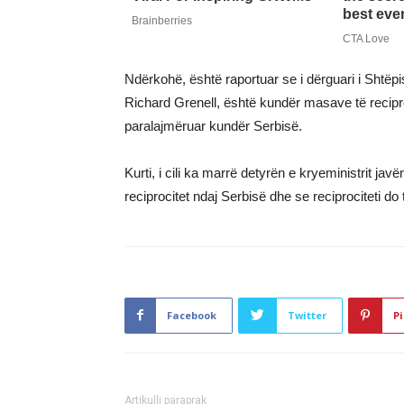
Ndërkohë, është raportuar se i dërguari i Shtë
Richard Grenell, është kundër masave të reciproci
paralajmëruar kundër Serbisë.
Kurti, i cili ka marrë detyrën e kryeministrit j
reciprocitet ndaj Serbisë dhe se reciprociteti do
Facebook
Twitter
Pi
Artikulli paraprak