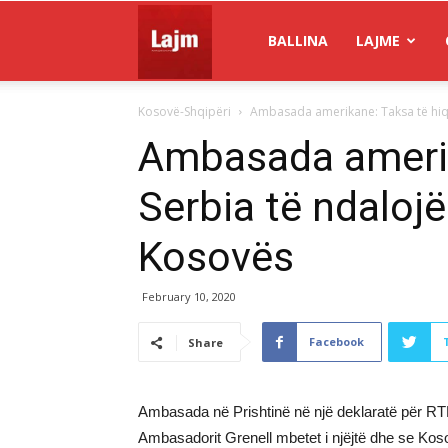
Gazeta
BALLINA
LAJME
Kosovë-Shqipëri
Ambasada amerikane: Taksa të hiqe
Lajm
Ambasada amerik
Serbia të ndaloj
Kosovës
February 10, 2020
Facebook
Share
Ambasada në Prishtinë në një deklaratë për RT
Ambasadorit Grenell mbetet i njëjtë dhe se Koso