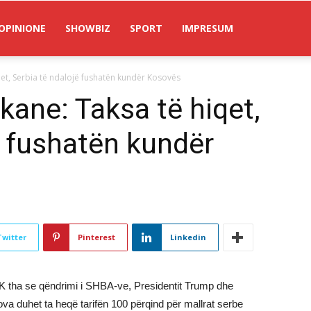
OPINIONE
SHOWBIZ
SPORT
IMPRESUM
t, Serbia të ndalojë fushatën kundër Kosovës
ane: Taksa të hiqet,
ë fushatën kundër
Twitter
Pinterest
Linkedin
K tha se qëndrimi i SHBA-ve, Presidentit Trump dhe
va duhet ta heqë tarifën 100 përqind për mallrat serbe