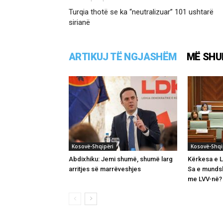
Turqia thotë se ka “neutralizuar” 101 ushtarë
sirianë
ARTIKUJ TË NGJASHËM
MË SHU
Kosovë-Shqipëri
Kosovë-Shqi
Abdixhiku: Jemi shumë, shumë larg
Kërkesa e L
arritjes së marrëveshjes
Sa e munds
me LVV-në?