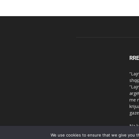
RR
“Laj
shqi
“Laj
argë
me n
krij
gaze
Na k
We use cookies to ensure that we give you th