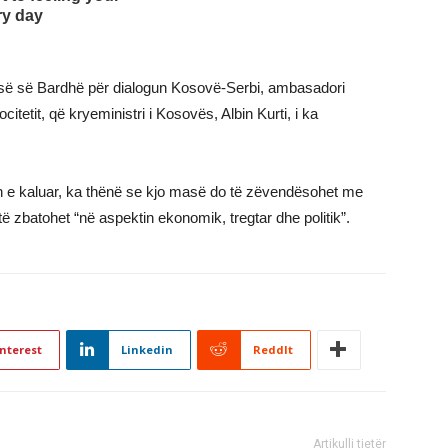
pisë së Bardhë për dialogun Kosovë-Serbi, ambasadori
tetit, që kryeministri i Kosovës, Albin Kurti, i ka
avën e kaluar, ka thënë se kjo masë do të zëvendësohet me
 të zbatohet “në aspektin ekonomik, tregtar dhe politik”.
nterest
Linkedin
ReddIt
Artikulli tjetër