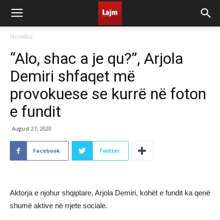
ShowBiz
“Alo, shac a je qu?”, Arjola
Demiri shfaqet më
provokuese se kurrë në foton
e fundit
August 27, 2020
Facebook
Twitter
Aktorja e njohur shqiptare, Arjola Demiri, kohët e fundit ka qenë
shumë aktive në rrjete sociale.