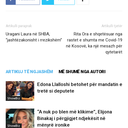
Artikulli paraprak
Artikulli tjetër
Uragani Laura në SHBA,
Rita Ora e shqetësuar nga
“jashtëzakonisht i rrezikshëm”
rastet e shumta me Covid-19
në Kosovë, ka një mesazh për
qytetarët
ARTIKUJ TË NGJASHËM
MË SHUMË NGA AUTORI
Edona Llalloshi betohet për mandatin e
tretë si deputete
ShowBiz
“A nuk po blen më klikime”, Elijona
Binakaj i përgjigjet ndjekësit në
mënyrë ironike
ShowBiz