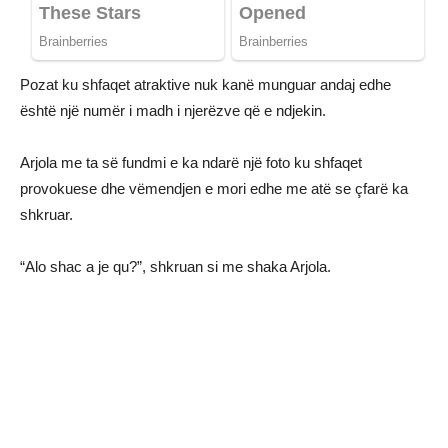
Pozat ku shfaqet atraktive nuk kanë munguar andaj edhe
është një numër i madh i njerëzve që e ndjekin.
Arjola me ta së fundmi e ka ndarë një foto ku shfaqet
provokuese dhe vëmendjen e mori edhe me atë se çfarë ka
shkruar.
“Alo shac a je qu?”, shkruan si me shaka Arjola.