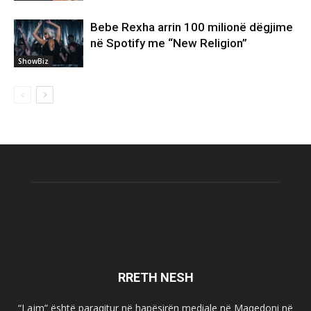
Bebe Rexha arrin 100 milionë dëgjime
në Spotify me “New Religion”
ShowBiz
RRETH NESH
“Lajm” është paraqitur në hapësirën mediale në Maqedoni në