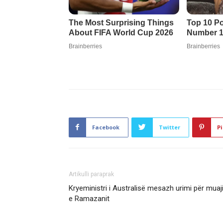
Facebook
Twitter
Pi
Artikulli paraprak
Kryeministri i Australisë mesazh urimi për muaj
e Ramazanit