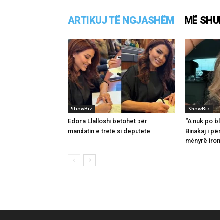
ARTIKUJ TË NGJASHËM
MË SHU
ShowBiz
ShowBiz
Edona Llalloshi betohet për
“A nuk po bl
mandatin e tretë si deputete
Binakaj i pë
mënyrë iron