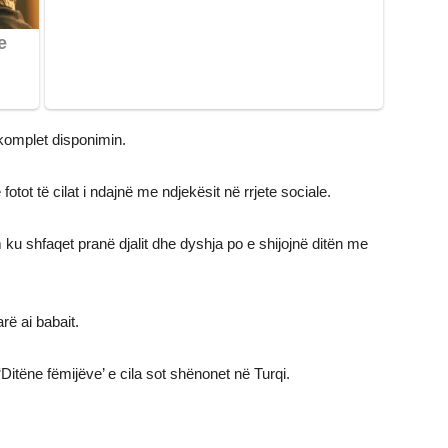
r komplet disponimin.
fotot të cilat i ndajnë me ndjekësit në rrjete sociale.
m ku shfaqet pranë djalit dhe dyshja po e shijojnë ditën me
rë ai babait.
tëne fëmijëve’ e cila sot shënonet në Turqi.