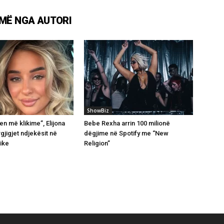
MË NGA AUTORI
ShowBiz
en më klikime”, Elijona
Bebe Rexha arrin 100 milionë
rgjigjet ndjekësit në
dëgjime në Spotify me “New
ike
Religion”