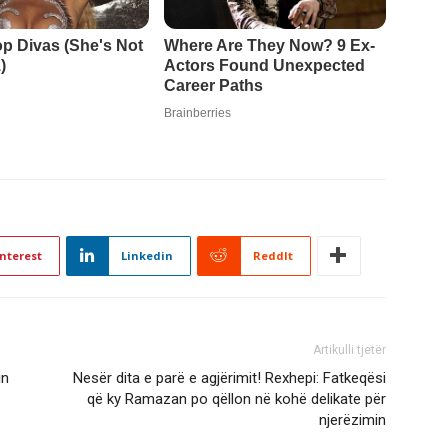
nterest
Linkedin
ReddIt
Artikulli tjetër
in
Nesër dita e parë e agjërimit! Rexhepi: Fatkeqësi
që ky Ramazan po qëllon në kohë delikate për
njerëzimin