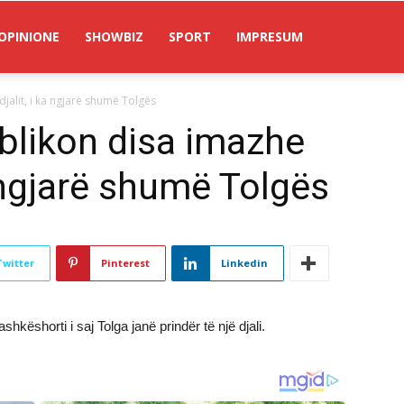
OPINIONE
SHOWBIZ
SPORT
IMPRESUM
alit, i ka ngjarë shumë Tolgës
blikon disa imazhe
a ngjarë shumë Tolgës
Twitter
Pinterest
Linkedin
këshorti i saj Tolga janë prindër të një djali.