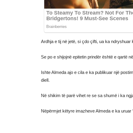
Ardhja e tij në jetë, si çdo çifti, ua ka ndryshua
Se po e shijojnë epitetin prindër është e qartë në 
Ishte Almeda ajo e cila e ka publikuar një posti
diell.
Në shikim të parë vihet re se sa shumë i ka ngja
Nëpërmjet këtyre imazheve Almeda e ka uruar ‘Di