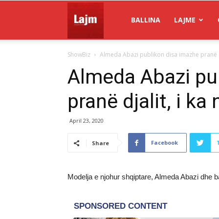
Gazeta
BALLINA
LAJME
ShowBiz
Almeda Abazi publikon disa imazhe pranë dj
Lajm
Almeda Abazi pu
pranë djalit, i k
April 23, 2020
Facebook
Share
Modelja e njohur shqiptare, Almeda Abazi dhe bash