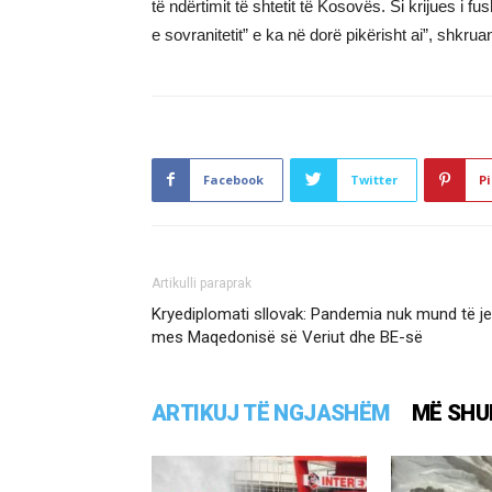
të ndërtimit të shtetit të Kosovës. Si krijues i
e sovranitetit” e ka në dorë pikërisht ai”, shkrua
Facebook
Twitter
Pi
Artikulli paraprak
Kryediplomati sllovak: Pandemia nuk mund të j
mes Maqedonisë së Veriut dhe BE-së
ARTIKUJ TË NGJASHËM
MË SHU