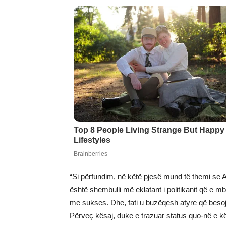
“Si përfundim, në këtë pjesë mund të themi se Al
është shembulli më eklatant i politikanit që e 
me sukses. Dhe, fati u buzëqesh atyre që besoj
Përveç kësaj, duke e trazuar status quo-në e kë