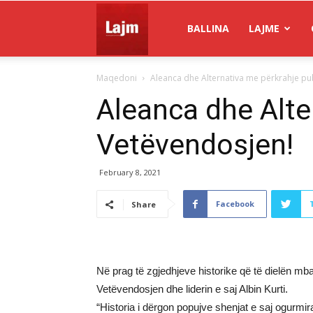
Gazeta
BALLINA
LAJME
Maqedoni
Aleanca dhe Alternativa me përkrahje pu
Lajm
Aleanca dhe Alte
Vetëvendosjen!
February 8, 2021
Facebook
Share
Në prag të zgjedhjeve historike që të dielën m
Vetëvendosjen dhe liderin e saj Albin Kurti.
“Historia i dërgon popujve shenjat e saj ogurmi