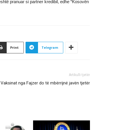
 është pranuar si partner kredibil, edhe “Kosovën
Print
Telegram
Artikulli tjetër
 Vaksinat nga Fajzer do të mbërrijnë javën tjetër