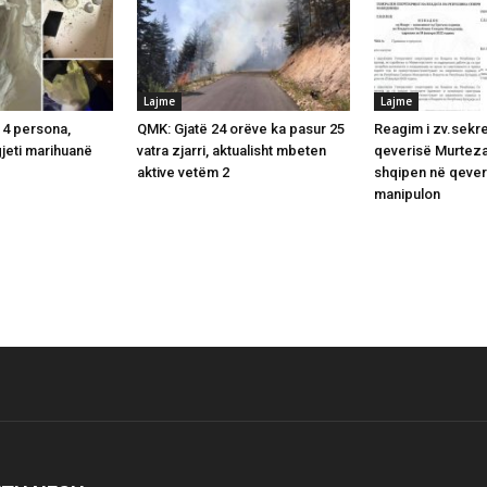
Lajme
Lajme
i 4 persona,
QMK: Gjatë 24 orëve ka pasur 25
Reagim i zv.sekret
jeti marihuanë
vatra zjarri, aktualisht mbeten
qeverisë Murtezan
aktive vetëm 2
shqipen në qeveri
manipulon