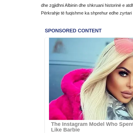
dhe zgjidhni Albinin dhe shkruani historinë e at
Përkrahje të fuqishme ka shprehur edhe zyrtari i l