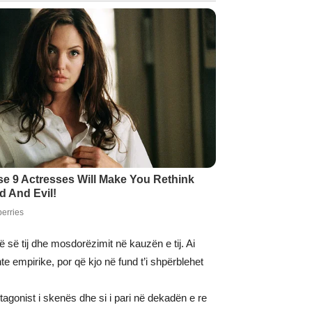
 së tij dhe mosdorëzimit në kauzën e tij. Ai
e empirike, por që kjo në fund t’i shpërblehet
agonist i skenës dhe si i pari në dekadën e re