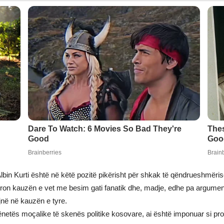
bin Kurti është në këtë pozitë pikërisht për shkak të qëndrueshmërisë
mbron kauzën e vet me besim gati fanatik dhe, madje, edhe pa argument
në në kauzën e tyre.
netës moçalike të skenës politike kosovare, ai është imponuar si prot