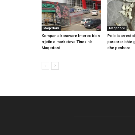
Maqedoni
Maqedoni
Kompania kosovare Interex blen
Policia arresto
rrjetin e marketeve Tinex në
paraprakishte g
Maqedoni
dhe peshore