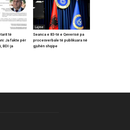
Lajme
arit të
Seanca e 83-të e Qeverisë pa
i: Ja fakte për
procesverbale të publikuara në
, BDI-ja
gjuhën shqipe