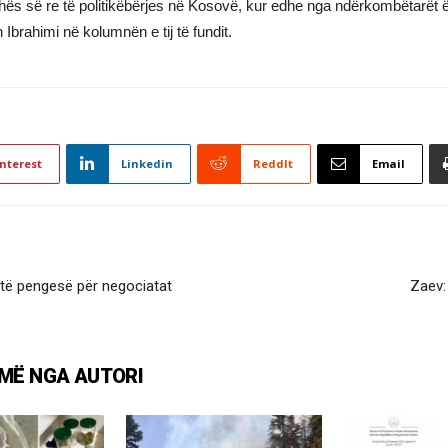
 fushës së re të politikëbërjes në Kosovë, kur edhe nga ndërkombëtarët
n Ibrahimi në kolumnën e tij të fundit.
nterest
Linkedin
ReddIt
Email
etë pengesë për negociatat
Zaev:
MË NGA AUTORI