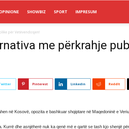
OPINIONE
SHOWBIZ
SPORT
IMPRESUM
blike për Vetëvendosjen!
rnativa me përkrahje pub
Twitter
Pinterest
Linkedin
ReddIt
bahen në Kosovë, opozita e bashkuar shqiptare në Maqedoninë e Veriut
ra. Kurrë dhe asnjëherë nuk ka qenë më e qartë se tash kjo shenjë për