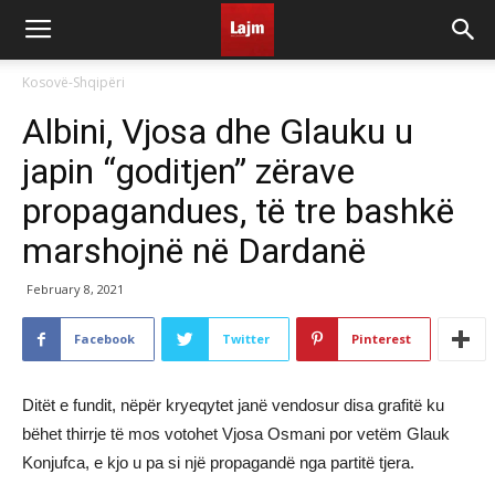
Kosovë-Shqipëri
Albini, Vjosa dhe Glauku u
japin “goditjen” zërave
propagandues, të tre bashkë
marshojnë në Dardanë
February 8, 2021
Facebook
Twitter
Pinterest
Ditët e fundit, nëpër kryeqytet janë vendosur disa grafitë ku
bëhet thirrje të mos votohet Vjosa Osmani por vetëm Glauk
Konjufca, e kjo u pa si një propagandë nga partitë tjera.