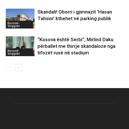
Skandali! Oborri i gjimnazit ‘Hasan
Tahsini’ kthehet në parking publik
Kosovë-
Shqipëri
“Kosova është Serbi”, Mirlind Daku
përballet me thirrje skandaloze nga
Kosovë-
tifozët rusë në stadium
Shqipëri