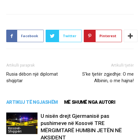
Facebook
Twitter
Pinterest
Artikulli paraprak
Artikulli tjetër
Rusia dëbon një diplomat
S’ke tjetër zgjedhje: O me
shqiptar
Albinin, o me hajna!
ARTIKUJ TË NGJASHËM
MË SHUMË NGA AUTORI
U nisën drejt Gjermanisë pas
pushimeve në Kosovë TRE
Kosovë-
MËRGIMTARË HUMBIN JETËN NË
Shqipëri
AKSIDENT