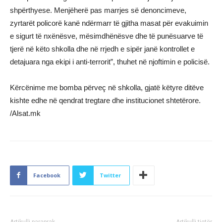
shpërthyese. Menjëherë pas marrjes së denoncimeve,
zyrtarët policorë kanë ndërmarr të gjitha masat për evakuimin
e sigurt të nxënësve, mësimdhënësve dhe të punësuarve të
tjerë në këto shkolla dhe në rrjedh e sipër janë kontrollet e
detajuara nga ekipi i anti-terrorit”, thuhet në njoftimin e policisë.
Kërcënime me bomba përveç në shkolla, gjatë këtyre ditëve
kishte edhe në qendrat tregtare dhe institucionet shtetërore.
/Alsat.mk
Facebook
Twitter
Artikulli paraprak
Artikulli tjetër