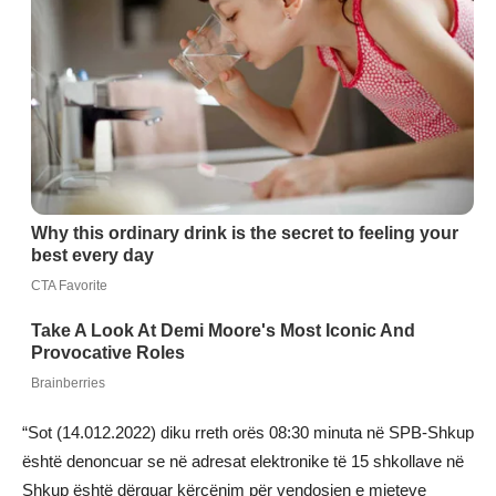
“Sot (14.012.2022) diku rreth orës 08:30 minuta në SPB-Shkup
është denoncuar se në adresat elektronike të 15 shkollave në
Shkup është dërguar kërcënim për vendosjen e mjeteve