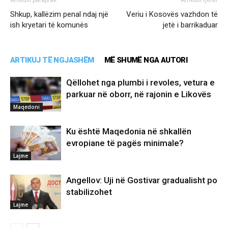
Shkup, kallëzim penal ndaj një
Veriu i Kosovës vazhdon të
ish kryetari të komunës
jetë i barrikaduar
ARTIKUJ TË NGJASHËM
MË SHUMË NGA AUTORI
Qëllohet nga plumbi i revoles, vetura e
parkuar në oborr, në rajonin e Likovës
Maqedoni
Ku është Maqedonia në shkallën
evropiane të pagës minimale?
Lajme
Angellov: Uji në Gostivar gradualisht po
stabilizohet
Lajme