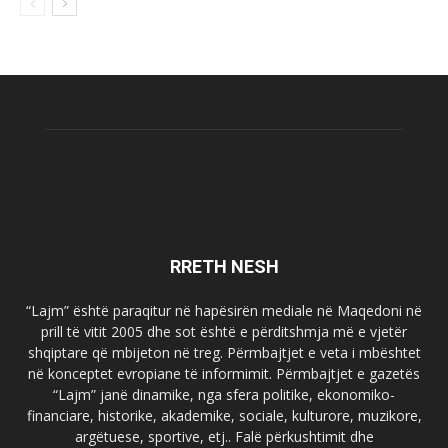
RRETH NESH
“Lajm” është paraqitur në hapësirën mediale në Maqedoni në
prill të vitit 2005 dhe sot është e përditshmja më e vjetër
shqiptare që mbijeton në treg. Përmbajtjet e veta i mbështet
në konceptet evropiane të informimit. Përmbajtjet e gazetës
“Lajm” janë dinamike, nga sfera politike, ekonomiko-
financiare, historike, akademike, sociale, kulturore, muzikore,
argëtuese, sportive, etj.. Falë përkushtimit dhe