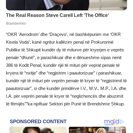
“OKR ‘Aerodrom’ dhe ‘Draçevo’, në bashkëpunim me ‘OKR
Kisela Voda’, kanë ngritur kallëzim penal në Prokurorinë
Publike të Shkupit kundër dy të miturve për kryerjen e veprës
penale “dhunë”, e parashikuar dhe e dënueshme sipas nenit
386 të Kodit Penal, kundër një të mituri për veprat penale të
kryera të “nxitje” dhe “regjistrim i paautorizuar” i parashikuar,
kundër një të mituri për veprën penale të kryer të “regjistrimit të
paautorizuar”, si dhe kundër prindërve I.V., M.V., M.P., I.A. dhe
I.A. për veprën penale të kryer të “neglizhencës dhe abuzimit
të fëmijës””ka njoftuar Sektori për Punë të Brendshme Shkup.