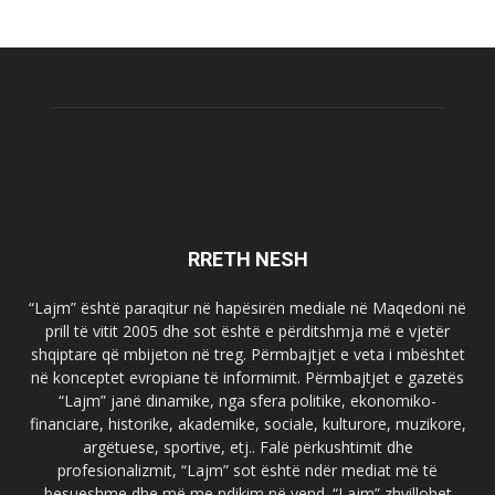
RRETH NESH
“Lajm” është paraqitur në hapësirën mediale në Maqedoni në
prill të vitit 2005 dhe sot është e përditshmja më e vjetër
shqiptare që mbijeton në treg. Përmbajtjet e veta i mbështet
në konceptet evropiane të informimit. Përmbajtjet e gazetës
“Lajm” janë dinamike, nga sfera politike, ekonomiko-
financiare, historike, akademike, sociale, kulturore, muzikore,
argëtuese, sportive, etj.. Falë përkushtimit dhe
profesionalizmit, “Lajm” sot është ndër mediat më të
besueshme dhe më me ndikim në vend. “Lajm” zhvillohet