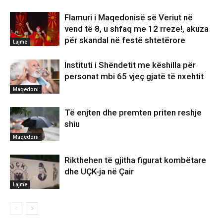
Flamuri i Maqedonisë së Veriut në
vend të 8, u shfaq me 12 rreze!, akuza
për skandal në festë shtetërore
Lajme
Instituti i Shëndetit me këshilla për
personat mbi 65 vjeç gjatë të nxehtit
Maqedoni
Të enjten dhe premten priten reshje
shiu
Maqedoni
Rikthehen të gjitha figurat kombëtare
dhe UÇK-ja në Çair
Lajme