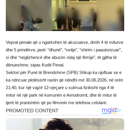
Veprat penale që u ngarkohen të akuzuarve, dmth 4 të miturve
dhe 5 prindërve, janë: “dhunë”, “nxitje”, “xhirim i paautorizuar”,
si dhe “neglizhencë dhe abuzim ndaj një fëmije”, të gjitha të
dënueshme, sipas Kodit Penal.
Sektori për Punë të Brendshme (SPB) Shkup ka njoftuar se e
ka ndricuar plotësisht rastin që ndodhi më 30.06.2026, në orën
21:40, kur një vajzë 12-vjeçare u sulmua fizikisht nga 4 të
mitur në një park në komunën e Aerodromit, dhe të mitur të
tjerë të pranishëm që po filmonin me telefona celularë.