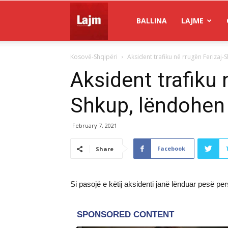
Gazeta
BALLINA
LAJME
Kosovë-Shqipëri
Aksident trafiku në rrugën Ferizaj
Lajm
Aksident trafiku 
Shkup, lëndohen
February 7, 2021
Facebook
Share
Si pasojë e këtij aksidenti janë lënduar pesë pe