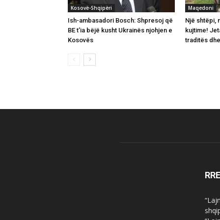
Kosovë-Shqipëri
Maqedoni
Ish-ambasadori Bosch: Shpresoj që
Një shtëpi,
BE t’ia bëjë kusht Ukrainës njohjen e
kujtime! Jet
Kosovës
traditës dh
RR
“Laj
shqi