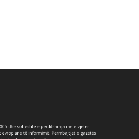
 2005 dhe sot është e përditshmja më e vjetër
t evropiane të informimit. Përmbajtjet e gazetës