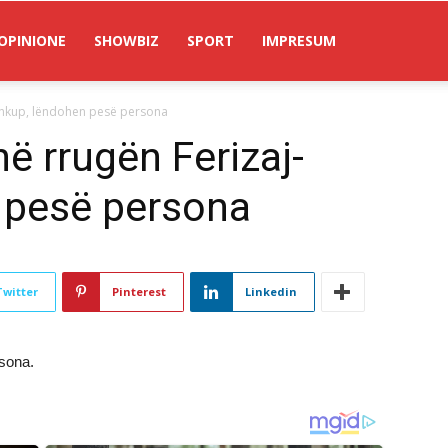
OPINIONE
SHOWBIZ
SPORT
IMPRESUM
-Shkup, lëndohen pesë persona
në rrugën Ferizaj-
 pesë persona
Twitter
Pinterest
Linkedin
rsona.