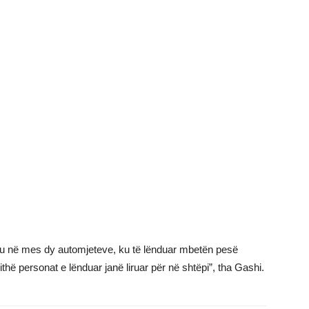
iku në mes dy automjeteve, ku të lënduar mbetën pesë
hë personat e lënduar janë liruar për në shtëpi”, tha Gashi.