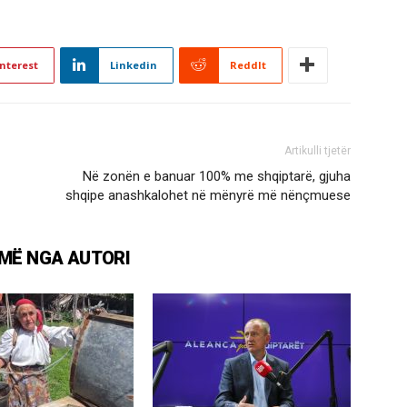
nterest
Linkedin
ReddIt
Artikulli tjetër
Në zonën e banuar 100% me shqiptarë, gjuha
shqipe anashkalohet në mënyrë më nënçmuese
MË NGA AUTORI