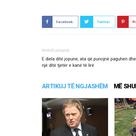
Facebook
Twitter
Pi
Artikulli paraprak
E diela ditë jopune, ata që punojnë paguhen dhe
një ditë tjetër e kanë të lirë
ARTIKUJ TË NGJASHËM
MË SHU