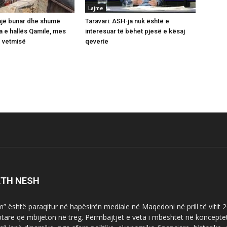
Lajme
 një bunar dhe shumë
Taravari: ASH-ja nuk është e
a e hallës Qamile, mes
interesuar të bëhet pjesë e kësaj
e vetmisë
qeverie
ETH NESH
m” është paraqitur në hapësirën mediale në Maqedoni në prill të vitit
ptare që mbijeton në treg. Përmbajtjet e veta i mbështet në koncepte